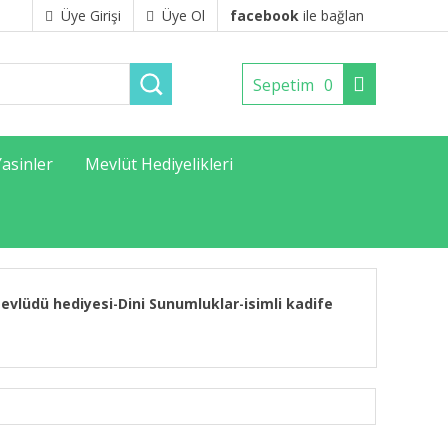
Üye Girişi
Üye Ol
facebook
ile bağlan
Sepetim
0
Yasinler
Mevlüt Hediyelikleri
evlüdü hediyesi
Dini Sunumluklar
isimli kadife
-
-