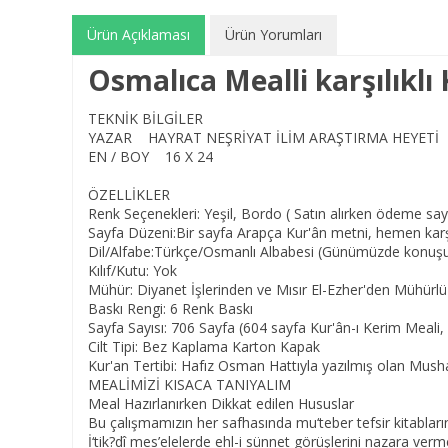
Ürün Açıklaması
Ürün Yorumları
Osmalıca Mealli karşılıklı
TEKNİK BİLGİLER
YAZAR HAYRAT NEŞRİYAT İLİM ARAŞTIRMA HEYETİ
EN / BOY 16 X 24
ÖZELLİKLER
Renk Seçenekleri: Yeşil, Bordo ( Satın alırken ödeme sayf
Sayfa Düzeni:Bir sayfa Arapça Kur'ân metni, hemen karşı 
Dil/Alfabe:Türkçe/Osmanlı Albabesi (Günümüzde konuşulan T
Kılıf/Kutu: Yok
Mühür: Diyanet İşlerinden ve Mısır El-Ezher'den Mühürlü
Baskı Rengi: 6 Renk Baskı
Sayfa Sayısı: 706 Sayfa (604 sayfa Kur'ân-ı Kerim Meali, 
Cilt Tipi: Bez Kaplama Karton Kapak
Kur'an Tertibi: Hafız Osman Hattıyla yazılmış olan Mushaf-
MEALİMİZİ KISACA TANIYALIM
Meal Hazırlanırken Dikkat edilen Hususlar
Bu çalışmamızın her safhasında mu‘teber tefsir kitablar
İ‘tik?dî mes’elelerde ehl-i sünnet görüşlerini nazara ve