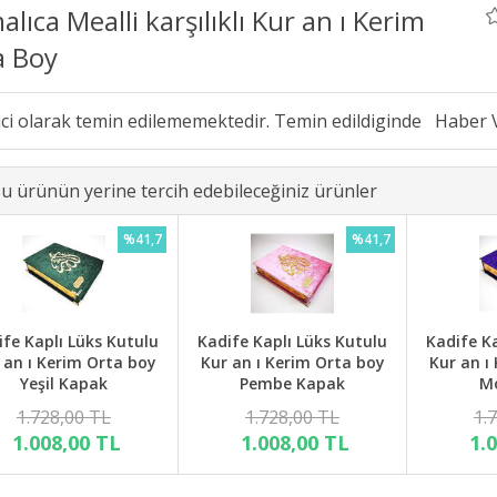
lıca Mealli karşılıklı Kur an ı Kerim
a Boy
ici olarak temin edilememektedir. Temin edildiginde
u ürünün yerine tercih edebileceğiniz ürünler
%41,7
%41,7
ife Kaplı Lüks Kutulu
Kadife Kaplı Lüks Kutulu
Kadife K
 an ı Kerim Orta boy
Kur an ı Kerim Orta boy
Kur an ı
Yeşil Kapak
Pembe Kapak
M
1.728,00 TL
1.728,00 TL
1.
1.008,00 TL
1.008,00 TL
1.