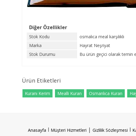
Diğer Özellikler
Stok Kodu
osmalıca meal karşılıklı
Marka
Hayrat Neşriyat
Stok Durumu
Bu ürün geçici olarak temin 
Ürün Etiketleri
Kuranı Kerim
Mealli Kuran
Osmanlıca Kuran
Ha
l
|
l
Anasayfa
Müşteri Hizmetleri
Gizlilik Sözleşmesi
K