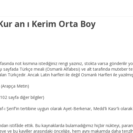
 Kur an ı Kerim Orta Boy
asında not kısmına istediğiniz rengi yazınız, stokta varsa gönderilir yo
sayfada Türkçe meali (Osmanlı Alfabesi) ve alt tarafında muteber tefsir
ürkçedir. Ancak Latin harfleri ile değil Osmanlı Harfleri ile yazılmışt
 (Arapça Metin)
102 sayfa diğer bilgiler)
ı Şerif'in tertibine uygun olarak Ayet-Berkenar, Medd'li Kasr'lı olarak 
ından istifâde ettik. Bu kaynaklarda bulamadığımız hiçbir nükteyi, par
rmeye ve bu kaviller arasındaki önceliğe, hem aynı makamda daha tenzîh