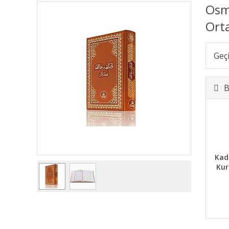
Osma
Ort
Geç
B
Kad
Kur