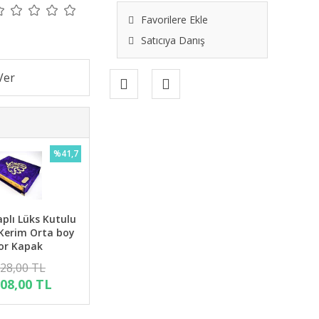
Favorilere Ekle
Satıcıya Danış
%41,7
aplı Lüks Kutulu
 Kerim Orta boy
or Kapak
728,00 TL
008,00 TL