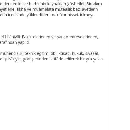
 derc edildi ve herbirinin kaynakları gösterildi. Birtakım
 âyetlerle, fıkha ve muâmelâta müteallik bazı âyetlerin
tin içerisinde yüklendikleri ma‘nâlar hissettirilmeye
lif İlâhiyât Fakültelerinden ve şark medreselerinden,
arafından yapıldı.
mühendislik, teknik eğitim, tıb, iktisad, hukuk, siyasal,
 iştirâkiyle, görüşlerinden istifâde edilerek bir yıla yakın