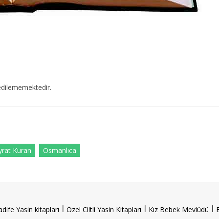
edilememektedir.
yrat Kuran
Osmanlıca
l
l
l
adife Yasin kitapları
Özel Ciltli Yasin Kitapları
Kız Bebek Mevlüdü