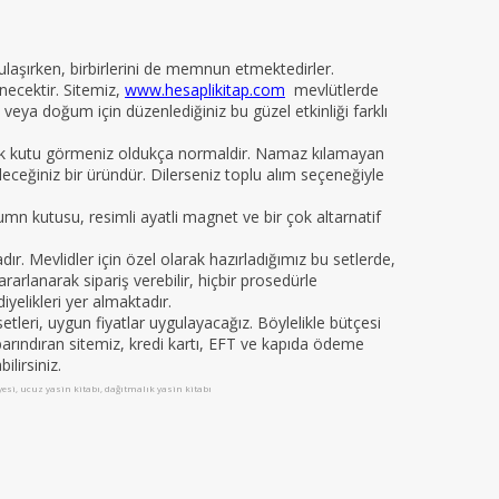
 ulaşırken, birbirlerini de memnun etmektedirler.
necektir. Sitemiz,
www.hesaplikitap.com
mevlütlerde
veya doğum için düzenlediğiniz bu güzel etkinliği farklı
yelik kutu görmeniz oldukça normaldir. Namaz kılamayan
ileceğiniz bir üründür. Dilerseniz toplu alım seçeneğiyle
kumn kutusu, resimli ayatli magnet ve bir çok altarnatif
 Mevlidler için özel olarak hazırladığımız bu setlerde,
arlanarak sipariş verebilir, hiçbir prosedürle
iyelikleri yer almaktadır.
leri, uygun fiyatlar uygulayacağız. Böylelikle bütçesi
da barındıran sitemiz, kredi kartı, EFT ve kapıda ödeme
ilirsiniz.
iyesi, ucuz yasin kitabı, dağıtmalık yasin kitabı