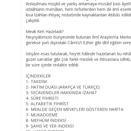
Anlaşılması müşkil ve yanlış anlamaya müsâid bazı âyetlerin
ıstılâhların ma‘nâları, hem tefsirlerden hem de ilmî eser
kısa îzahları ihtiyaç nisbetinde kaynaklardan iktibâs edil
çalışıldı.
Meali Kim Hazırladı?
Neşriyâtımızın bünyesinde bulunan İlmî Araştırma Merkezi
gerekse yurt dışındaki Câmi‘ü’l-Ezher gibi dînî eğitim ver
İstişâre esas tutularak, hey’et hâlinde hazırlanan bu nihâî
güzel san‘atlar gibi çok farklı meslek ve ihtisaslara sâhib,
bir süre içinde redakte edildi.
İÇİNDEKİLER
1- TAKDİM
2- HATİM DUASI (ARAPÇA VE TÜRKÇE)
3- SECAVENDLER HAKKINDA İZAHAT
4- SÛRE FİHRİSTİ
5- ALFABETİK FİHRİST
6- MEALDE GEÇEN MEVKİ'LERİ GÖSTEREN HARİTA
7- MUKADDEME
8- MEFHÛM İNDEKSİ
9- ŞAHIS VE YER İNDEKSİ