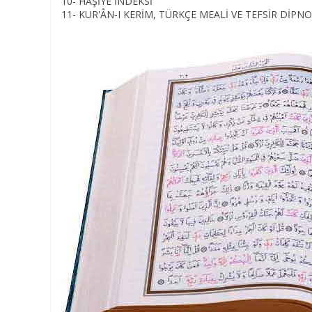
10- HAŞİYE İNDEKSİ
11- KUR'ÂN-I KERİM, TÜRKÇE MEALİ VE TEFSİR DİPN