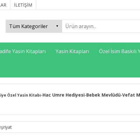
LAR
İLETİŞİM
adife Yasin Kitapları
Yasin Kitapları
Özel İsim Baskılı 
Hac Umre Hediyesi
Bebek Mevlüdü
Vefat M
şiye Özel Yasin Kitabı
-
-
-
şriyat