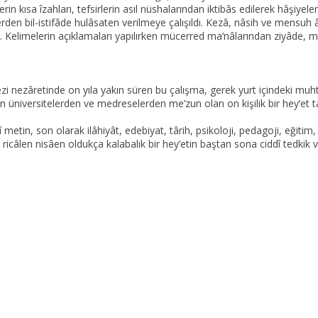
 kısa îzahları, tefsirlerin asıl nüshalarından iktibâs edilerek hâşiyelere
lerden bil-istifâde hulâsaten verilmeye çalışıldı. Kezâ, nâsih ve mensuh
di. Kelimelerin açıklamaları yapılırken mücerred ma‘nâlarından ziyâde, me
 nezâretinde on yıla yakın süren bu çalışma, gerek yurt içindeki muhte
en üniversitelerden ve medreselerden me’zun olan on kişilik bir hey’et t
 metin, son olarak ilâhiyât, edebiyat, târih, psikoloji, pedagoji, eğitim, 
 ricâlen nisâen oldukça kalabalık bir hey’etin baştan sona ciddî tedkik ve