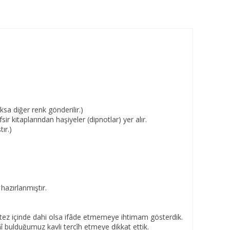
ksa diğer renk gönderilir.)
 kitaplarından haşiyeler (dipnotlar) yer alır.
ır.)
hazırlanmıştır.
antez içinde dahi olsa ifâde etmemeye ihtimam gösterdik.
î bulduğumuz kavli tercîh etmeye dikkat ettik.