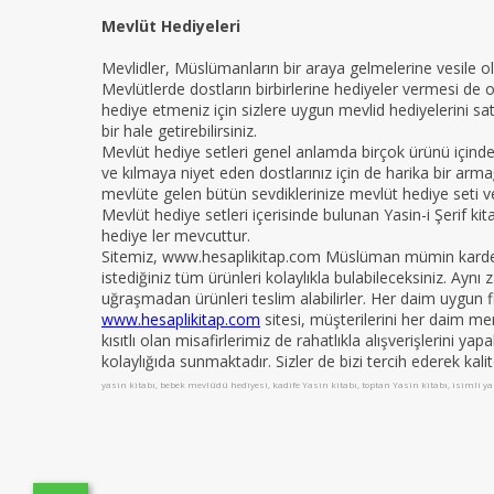
Mevlüt Hediyeleri
Mevlidler, Müslümanların bir araya gelmelerine vesile ola
Mevlütlerde dostların birbirlerine hediyeler vermesi de 
hediye etmeniz için sizlere uygun mevlid hediyelerini sat
bir hale getirebilirsiniz.
Mevlüt hediye setleri genel anlamda birçok ürünü içind
ve kılmaya niyet eden dostlarınız için de harika bir armağ
mevlüte gelen bütün sevdiklerinize mevlüt hediye seti ver
Mevlüt hediye setleri içerisinde bulunan Yasin-i Şerif ki
hediye ler mevcuttur.
Sitemiz, www.hesaplikitap.com Müslüman mümin kardeşler
istediğiniz tüm ürünleri kolaylıkla bulabileceksiniz. Ay
uğraşmadan ürünleri teslim alabilirler. Her daim uygun fi
www.hesaplikitap.com
sitesi, müşterilerini her daim me
kısıtlı olan misafirlerimiz de rahatlıkla alışverişlerini y
kolaylığıda sunmaktadır. Sizler de bizi tercih ederek kali
yasin kitabı, bebek mevlüdü hediyesi, kadife Yasin kitabı, toptan Yasin kitabı, isimli yas