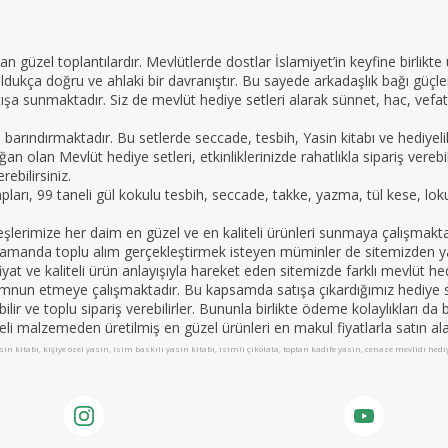
n güzel toplantılardır. Mevlütlerde dostlar İslamiyet’in keyfine birlikte
oldukça doğru ve ahlaki bir davranıştır. Bu sayede arkadaşlık bağı güçle
ışa sunmaktadır. Siz de mevlüt hediye setleri alarak sünnet, hac, vefat 
e barındırmaktadır. Bu setlerde seccade, tesbih, Yasin kitabı ve hedi
an olan Mevlüt hediye setleri, etkinliklerinizde rahatlıkla sipariş vereb
ebilirsiniz.
tapları, 99 taneli gül kokulu tesbih, seccade, takke, yazma, tül kese, lo
imize her daim en güzel ve en kaliteli ürünleri sunmaya çalışmaktadır.
nı zamanda toplu alım gerçekleştirmek isteyen müminler de sitemizden yar
yat ve kaliteli ürün anlayışıyla hareket eden sitemizde farklı mevlüt hed
mnun etmeye çalışmaktadır. Bu kapsamda satışa çıkardığımız hediye set
apabilir ve toplu sipariş verebilirler. Bununla birlikte ödeme kolaylıkları 
teli malzemeden üretilmiş en güzel ürünleri en makul fiyatlarla satın alab
in kitabı, kişiye özel yasin, isim baskılı yasin kitabı, isimli çikolata, toptan kadife yasin, cenaze mevlidi hed