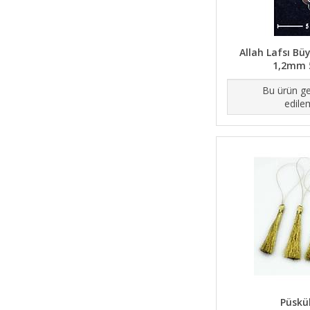
Allah Lafsı Büy
1,2mm 
Bu ürün ge
edile
Püskül