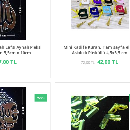
ah Lafsı Aynalı Pleksi
Mini Kadife Kuran, Tam sayfa el i
m 5,5cm x 10cm
Askılıklı Püsküllü 4,5x5,5 cm
7,00 TL
42,00 TL
72,00 TL