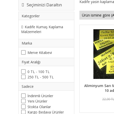
Kadife yasin kaplama
Seçiminizi Daraltın
Kategoriler
Kadife Kumaş Kaplama
Malzemeleri
Marka
Merve Kitabevi
Fiyat Aralığı
0 TL - 100 TL
250 TL - 500 TL
Aliminyum Sarı M
Sadece
10 ad
İndirimli Ürünler
22,00 T
Yeni Ürünler
Stokta Olanlar
Kargo Bedava Ürünler