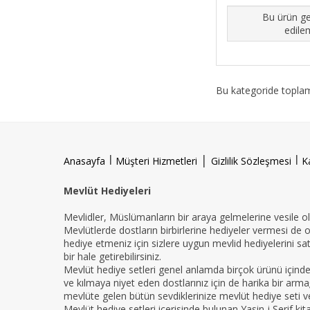
Bu ürün ge
edile
Bu kategoride topl
l
|
l
Anasayfa
Müşteri Hizmetleri
Gizlilik Sözleşmesi
K
Mevlüt Hediyeleri
Mevlidler, Müslümanların bir araya gelmelerine vesile ola
Mevlütlerde dostların birbirlerine hediyeler vermesi de 
hediye etmeniz için sizlere uygun mevlid hediyelerini sat
bir hale getirebilirsiniz.
Mevlüt hediye setleri genel anlamda birçok ürünü içind
ve kılmaya niyet eden dostlarınız için de harika bir armağ
mevlüte gelen bütün sevdiklerinize mevlüt hediye seti ver
Mevlüt hediye setleri içerisinde bulunan Yasin-i Şerif ki