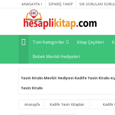
ANASAYFA /
SİPARİŞ TAKİP
SIK SORULAN SORU
Tüm Kategoriler
Kitap Çeşitleri
K
Bebek Mevlidi Hediyeleri
Yasin Kitabı
Mevlüt Hediyesi
Kadife Yasin Kitabı
-
-
-
Ki
Yasin Kitabı
Anasayfa
Kadife Yasin Kitapları
Kadife