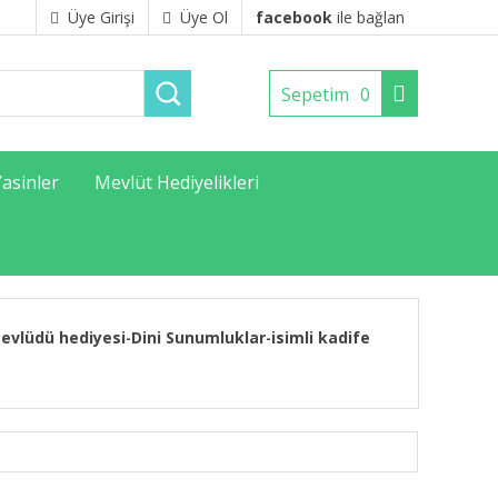
Üye Girişi
Üye Ol
facebook
ile bağlan
Sepetim
0
Yasinler
Mevlüt Hediyelikleri
evlüdü hediyesi
Dini Sunumluklar
isimli kadife
-
-