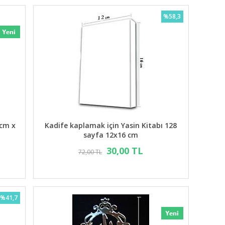
%58,3
6cm x
Kadife kaplamak için Yasin Kitabı 128
sayfa 12x16 cm
30,00 TL
72,00 TL
%41,7