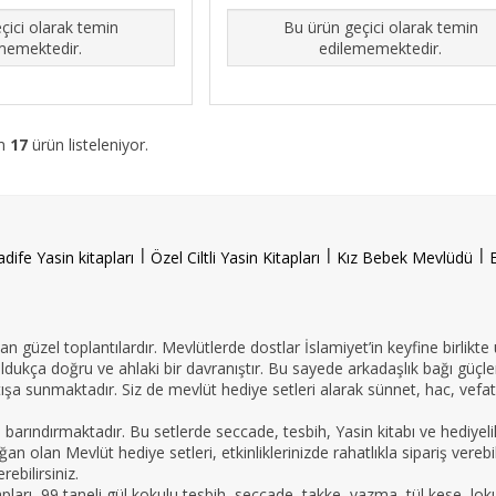
çici olarak temin
Bu ürün geçici olarak temin
memektedir.
edilememektedir.
am
17
ürün listeleniyor.
l
l
l
adife Yasin kitapları
Özel Ciltli Yasin Kitapları
Kız Bebek Mevlüdü
n güzel toplantılardır. Mevlütlerde dostlar İslamiyet’in keyfine birlikte
oldukça doğru ve ahlaki bir davranıştır. Bu sayede arkadaşlık bağı güçle
ışa sunmaktadır. Siz de mevlüt hediye setleri alarak sünnet, hac, vefat 
e barındırmaktadır. Bu setlerde seccade, tesbih, Yasin kitabı ve hedi
an olan Mevlüt hediye setleri, etkinliklerinizde rahatlıkla sipariş vereb
ebilirsiniz.
tapları, 99 taneli gül kokulu tesbih, seccade, takke, yazma, tül kese, lo