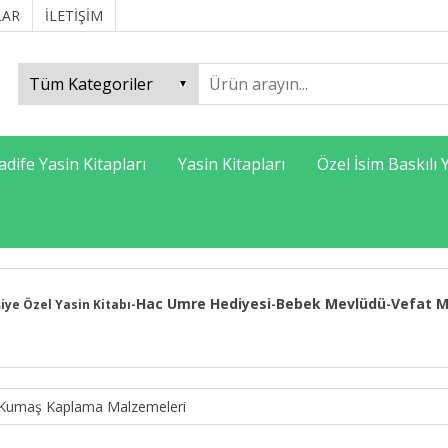
LAR
İLETİŞİM
adife Yasin Kitapları
Yasin Kitapları
Özel İsim Baskılı 
Hac Umre Hediyesi
Bebek Mevlüdü
Vefat M
şiye Özel Yasin Kitabı
-
-
-
 Kumaş Kaplama Malzemeleri