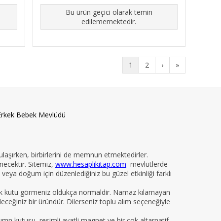
Bu ürün geçici olarak temin
edilememektedir.
1
2
›
»
Erkek Bebek Mevlüdü
 ulaşırken, birbirlerini de memnun etmektedirler.
necektir. Sitemiz,
www.hesaplikitap.com
mevlütlerde
veya doğum için düzenlediğiniz bu güzel etkinliği farklı
yelik kutu görmeniz oldukça normaldir. Namaz kılamayan
ileceğiniz bir üründür. Dilerseniz toplu alım seçeneğiyle
kumn kutusu, resimli ayatli magnet ve bir çok altarnatif