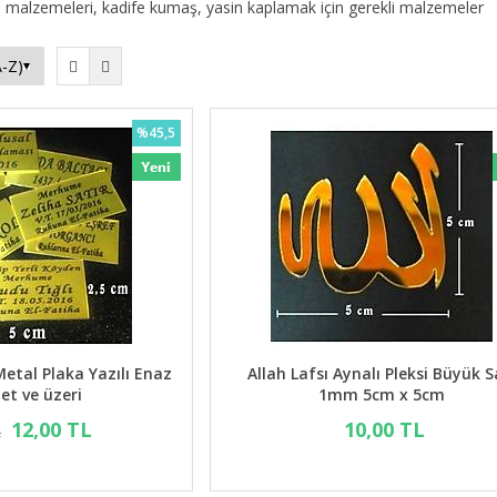
 malzemeleri, kadife kumaş, yasin kaplamak için gerekli malzemeler
%45,5
etal Plaka Yazılı Enaz
Allah Lafsı Aynalı Pleksi Büyük S
et ve üzeri
1mm 5cm x 5cm
12,00 TL
10,00 TL
L