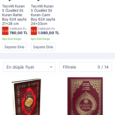
Tecvitli Kuran
Tecvitli Kuran
5 Özellikli 5li
5 Özellikli 5li
Kuran Rahle
Kuran Cami
Boy 624 sayfa
Boy 624 sayfa
21x28 cm
24x33cm
1.296,00 TL
1.584,00 TL
%39
%31
780,00 TL
1.080,00 TL
Sepete Ekle
Sepete Ekle
Filtrele
0 / 14