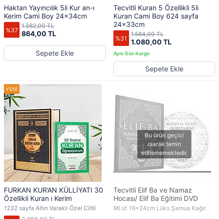
Haktan Yayıncılık 5li Kur an-ı
Tecvitli Kuran 5 Özellikli 5li
Kerim Cami Boy 24x34cm
Kuran Cami Boy 624 sayfa
24x33cm
1.382,00 TL
%37
864,00 TL
1.584,00 TL
%31
1.080,00 TL
Sepete Ekle
Sepete Ekle
FURKAN KUR’AN KÜLLİYATI 30
Tecvitli Elif Ba ve Namaz
Özellikli Kuran ı Kerim
Hocası/ Elif Ba Eğitimi DVD
1232 sayfa Altın Varaklı Özel Ciltli
96 sf. 16x24cm Lüks Şamua Kağıt