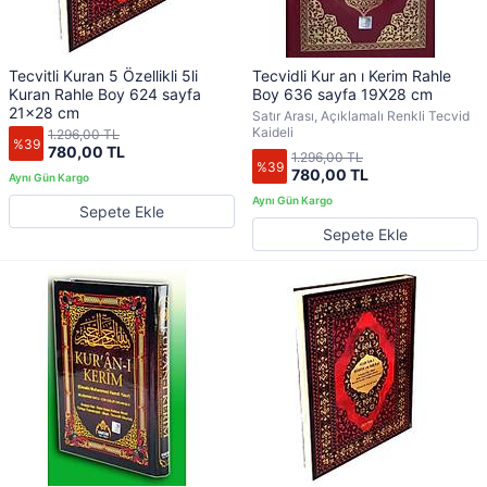
Tecvitli Kuran 5 Özellikli 5li
Tecvidli Kur an ı Kerim Rahle
Kuran Rahle Boy 624 sayfa
Boy 636 sayfa 19X28 cm
21x28 cm
Satır Arası, Açıklamalı Renkli Tecvid
Kaideli
1.296,00 TL
%39
780,00 TL
1.296,00 TL
%39
780,00 TL
Sepete Ekle
Sepete Ekle