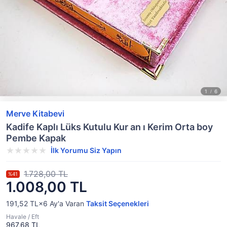
Merve Kitabevi
Kadife Kaplı Lüks Kutulu Kur an ı Kerim Orta boy
Pembe Kapak
İlk Yorumu Siz Yapın
1.728,00 TL
%41
1.008,00 TL
191,52 TL×6
Ay'a Varan
Taksit Seçenekleri
Havale / Eft
967,68 TL