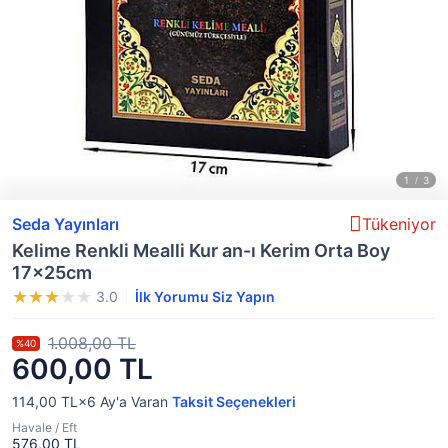
Seda Yayınları
Tükeniyor
Kelime Renkli Mealli Kur an-ı Kerim Orta Boy
17x25cm
3.0
İlk Yorumu Siz Yapın
1.008,00 TL
%40
600,00 TL
114,00 TL×6
Ay'a Varan
Taksit Seçenekleri
Havale / Eft
576,00 TL