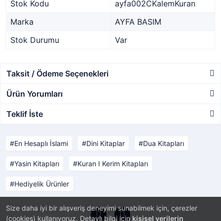
Stok Kodu
ayfa002CKalemKuran
Marka
AYFA BASIM
Stok Durumu
Var
Taksit / Ödeme Seçenekleri
Ürün Yorumları
Teklif İste
En Hesaplı İslami
Dini Kitaplar
Dua Kitapları
Yasin Kitapları
Kuran I Kerim Kitapları
Hediyelik Ürünler
Size daha iyi bir alışveriş deneyimi sunabilmek için, çerezler
(cookies) kullanıyoruz. Detaylı bilgi için
kişisel verilerin