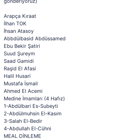
gönderiyoruz)
Arapça Kıraat
İlhan TOK
İhsan Atasoy
Abbdülbasid Abdüssamed
Ebu Bekir Şatiri
Suud Şureym
Saad Gamidi
Raşid El Afasi
Halil Husari
Mustafa İsmail
Ahmed El Acemi
Medine İmamları (4 Hafız)
1-Abdülbari Es-Subeyti
2-Abdülmuhsin El-Kasım
3-Salah El-Bedir
4-Abdullah El-Cühni
MEAL DİNLEME