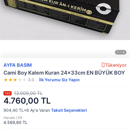
AYFA BASIM
Tükeniyor
Cami Boy Kalem Kuran 24x33cm EN BÜYÜK BOY
3.0
İlk Yorumu Siz Yapın
13.009,00 TL
%63
4.760,00 TL
904,40 TL×6
Ay'a Varan
Taksit Seçenekleri
Havale / Eft
4.569,60 TL