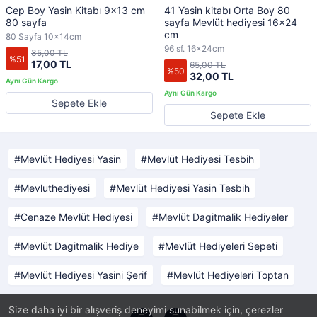
Cep Boy Yasin Kitabı 9x13 cm
41 Yasin kitabı Orta Boy 80
80 sayfa
sayfa Mevlüt hediyesi 16x24
cm
80 Sayfa 10x14cm
96 sf. 16x24cm
35,00 TL
%51
17,00 TL
65,00 TL
%50
32,00 TL
Sepete Ekle
Sepete Ekle
Mevlüt Hediyesi Yasin
Mevlüt Hediyesi Tesbih
Mevluthediyesi
Mevlüt Hediyesi Yasin Tesbih
Cenaze Mevlüt Hediyesi
Mevlüt Dagitmalik Hediyeler
Mevlüt Dagitmalik Hediye
Mevlüt Hediyeleri Sepeti
Mevlüt Hediyesi Yasini Şerif
Mevlüt Hediyeleri Toptan
Size daha iyi bir alışveriş deneyimi sunabilmek için, çerezler