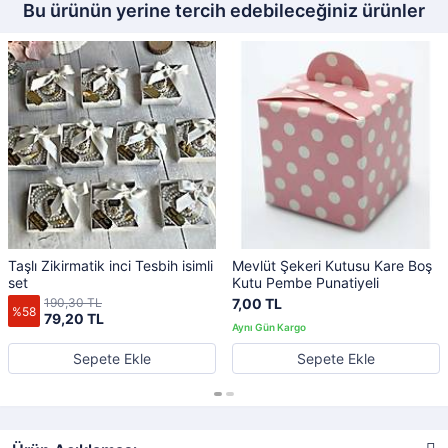
Bu ürünün yerine tercih edebileceğiniz ürünler
Taşlı Zikirmatik inci Tesbih isimli
Mevlüt Şekeri Kutusu Kare Boş
set
Kutu Pembe Punatiyeli
190,30 TL
7,00 TL
%58
79,20 TL
Sepete Ekle
Sepete Ekle