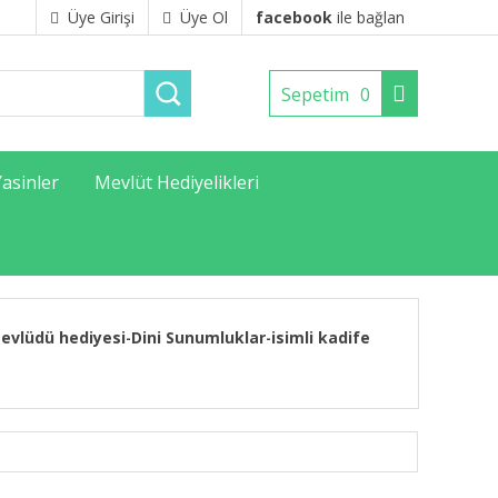
Üye Girişi
Üye Ol
facebook
ile bağlan
Sepetim
0
Yasinler
Mevlüt Hediyelikleri
evlüdü hediyesi
Dini Sunumluklar
isimli kadife
-
-