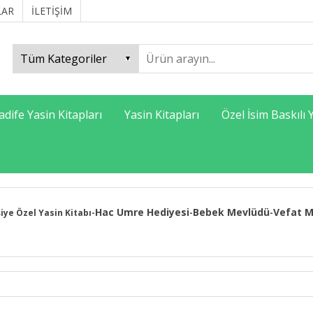
LAR
İLETİŞİM
adife Yasin Kitapları
Yasin Kitapları
Özel İsim Baskılı 
Hac Umre Hediyesi
Bebek Mevlüdü
Vefat M
şiye Özel Yasin Kitabı
-
-
-