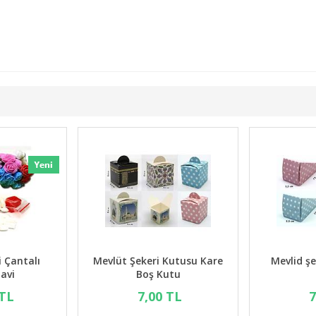
 Şekeri Çantalı
Mevlüt Şekeri Kutusu Kare
Me
odel Mavi
Boş Kutu
43,00 TL
7,00 TL