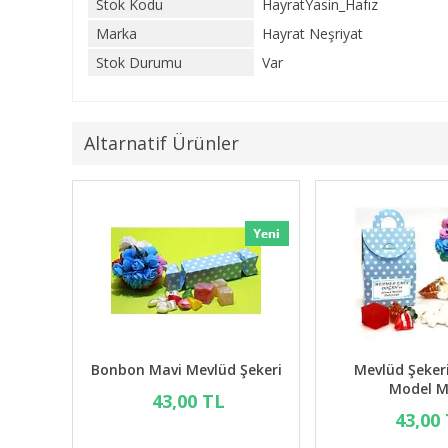
Stok Kodu
HayratYasin_Hafız
Marka
Hayrat Neşriyat
Stok Durumu
Var
Altarnatif Ürünler
be Mevlüd
Bonbon Mavi Mevlüd Şekeri
Mevlüd
ri
M
43,00 TL
 TL