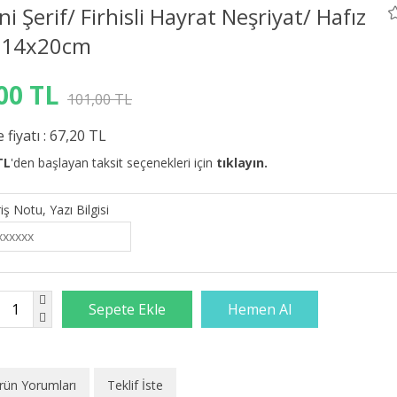
ni Şerif/ Firhisli Hayrat Neşriyat/ Hafız
 14x20cm
00 TL
101,00 TL
 fiyatı :
67,20 TL
TL
'den başlayan taksit seçenekleri için
tıklayın.
iş Notu, Yazı Bilgisi
rün Yorumları
Teklif İste