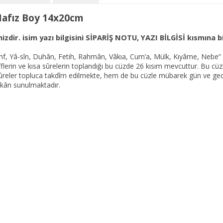
/ Hafız Boy 14x20cm
mizdir.
isim yazı bilgisini SİPARİŞ NOTU, YAZI BİLGİSİ kısmına bi
 “Kehf, Yâ-sîn, Duhân, Fetih, Rahmân, Vâkıa, Cum’a, Mülk, Kıyâme, Nebe
flerin ve kısa sûrelerin toplandığı bu cüzde 26 kısım mevcuttur. Bu c
reler topluca takdîm edilmekte, hem de bu cüzle mübarek gün ve gecele
mkân sunulmaktadır.