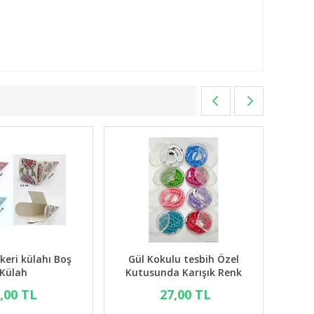
vlid şekeri külahı Boş
Gül Kokulu tesbih Özel
Külah
Kutusunda Karışık Renk
7,00 TL
27,00 TL