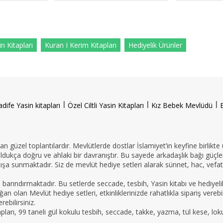
n Kitapları
Kuran I Kerim Kitapları
Hediyelik Ürünler
l
l
l
adife Yasin kitapları
Özel Ciltli Yasin Kitapları
Kız Bebek Mevlüdü
n güzel toplantılardır. Mevlütlerde dostlar İslamiyet’in keyfine birlikte
oldukça doğru ve ahlaki bir davranıştır. Bu sayede arkadaşlık bağı güçle
ışa sunmaktadır. Siz de mevlüt hediye setleri alarak sünnet, hac, vefat 
e barındırmaktadır. Bu setlerde seccade, tesbih, Yasin kitabı ve hedi
an olan Mevlüt hediye setleri, etkinliklerinizde rahatlıkla sipariş vereb
ebilirsiniz.
tapları, 99 taneli gül kokulu tesbih, seccade, takke, yazma, tül kese, lo