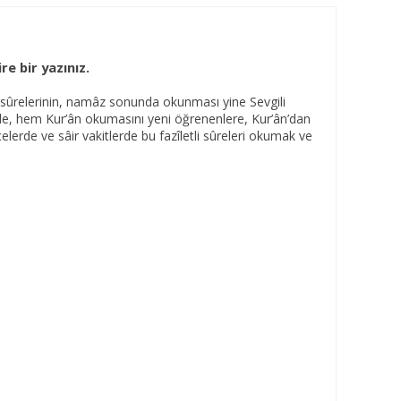
re bir yazınız.
” sûrelerinin, namâz sonunda okunması yine Sevgili
üzle, hem Kur’ân okumasını yeni öğrenenlere, Kur’ân’dan
rde ve sâir vakitlerde bu fazîletli sûreleri okumak ve