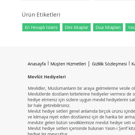
Ürün Etiketleri
En Hesaplı İslami
Dini Kitaplar
Dua Kitapları
Yasi
l
|
l
Anasayfa
Müşteri Hizmetleri
Gizlilik Sözleşmesi
K
Mevlüt Hediyeleri
Mevlidler, Müslümanların bir araya gelmelerine vesile ola
Mevlütlerde dostların birbirlerine hediyeler vermesi de 
hediye etmeniz için sizlere uygun mevlid hediyelerini sat
bir hale getirebilirsiniz.
Mevlüt hediye setleri genel anlamda birçok ürünü içind
ve kılmaya niyet eden dostlarınız için de harika bir armağ
mevlüte gelen bütün sevdiklerinize mevlüt hediye seti ver
Mevlüt hediye setleri içerisinde bulunan Yasin-i Şerif ki
hediye ler mevcuttur.