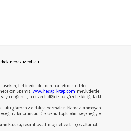
Erkek Bebek Mevlüdü
 ulaşırken, birbirlerini de memnun etmektedirler.
necektir. Sitemiz,
www.hesaplikitap.com
mevlütlerde
veya doğum için düzenlediğiniz bu güzel etkinliği farklı
yelik kutu görmeniz oldukça normaldir. Namaz kılamayan
ileceğiniz bir üründür. Dilerseniz toplu alım seçeneğiyle
kumn kutusu, resimli ayatli magnet ve bir çok altarnatif