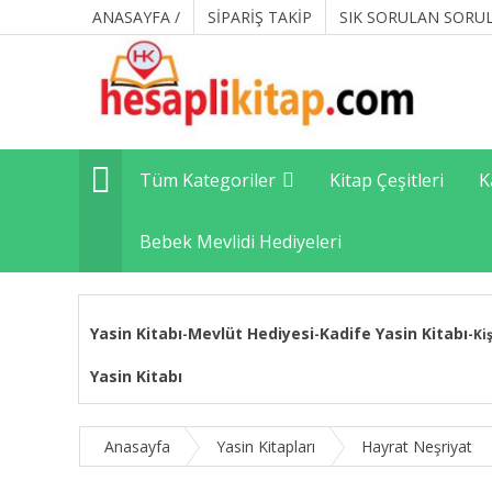
ANASAYFA /
SİPARİŞ TAKİP
SIK SORULAN SORU
Tüm Kategoriler
Kitap Çeşitleri
K
Bebek Mevlidi Hediyeleri
Yasin Kitabı
Mevlüt Hediyesi
Kadife Yasin Kitabı
-
-
-
Ki
Yasin Kitabı
Anasayfa
Yasin Kitapları
Hayrat Neşriyat