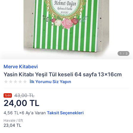
Merve Kitabevi
Yasin Kitabı Yeşil Tül keseli 64 sayfa 13x16cm
İlk Yorumu Siz Yapın
43,00 TL
%44
24,00 TL
4,56 TL×6
Ay'a Varan
Taksit Seçenekleri
Havale / Eft
23,04 TL