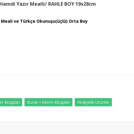
ı Hamdi Yazır Mealli/ RAHLE BOY 19x28cm
m Meali ve Türkçe Okunuşu(üçlü) Orta Boy
n Kitapları
Kuran I Kerim Kitapları
Hediyelik Ürünler