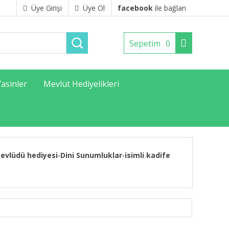
Üye Girişi
Üye Ol
facebook
ile bağlan
Sepetim
0
Yasinler
Mevlüt Hediyelikleri
evlüdü hediyesi
Dini Sunumluklar
isimli kadife
-
-