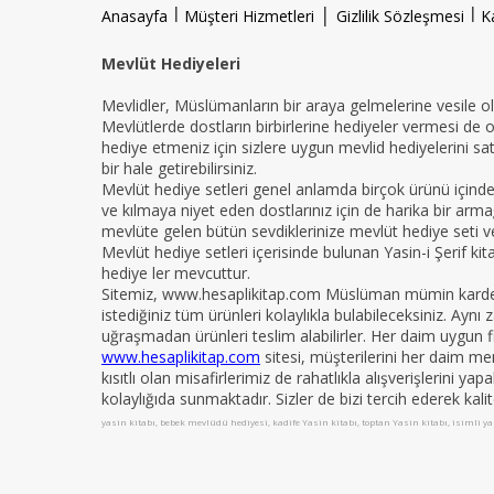
l
|
l
Anasayfa
Müşteri Hizmetleri
Gizlilik Sözleşmesi
K
Mevlüt Hediyeleri
Mevlidler, Müslümanların bir araya gelmelerine vesile ola
Mevlütlerde dostların birbirlerine hediyeler vermesi de 
hediye etmeniz için sizlere uygun mevlid hediyelerini sat
bir hale getirebilirsiniz.
Mevlüt hediye setleri genel anlamda birçok ürünü içind
ve kılmaya niyet eden dostlarınız için de harika bir armağ
mevlüte gelen bütün sevdiklerinize mevlüt hediye seti ver
Mevlüt hediye setleri içerisinde bulunan Yasin-i Şerif ki
hediye ler mevcuttur.
Sitemiz, www.hesaplikitap.com Müslüman mümin kardeşler
istediğiniz tüm ürünleri kolaylıkla bulabileceksiniz. Ay
uğraşmadan ürünleri teslim alabilirler. Her daim uygun fi
www.hesaplikitap.com
sitesi, müşterilerini her daim me
kısıtlı olan misafirlerimiz de rahatlıkla alışverişlerini y
kolaylığıda sunmaktadır. Sizler de bizi tercih ederek kali
yasin kitabı, bebek mevlüdü hediyesi, kadife Yasin kitabı, toptan Yasin kitabı, isimli yas