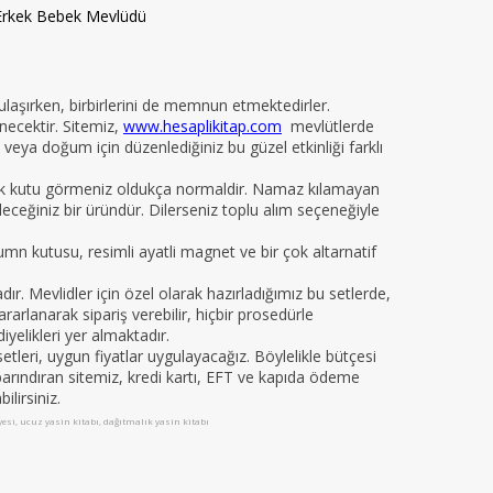
Erkek Bebek Mevlüdü
 ulaşırken, birbirlerini de memnun etmektedirler.
necektir. Sitemiz,
www.hesaplikitap.com
mevlütlerde
veya doğum için düzenlediğiniz bu güzel etkinliği farklı
yelik kutu görmeniz oldukça normaldir. Namaz kılamayan
ileceğiniz bir üründür. Dilerseniz toplu alım seçeneğiyle
kumn kutusu, resimli ayatli magnet ve bir çok altarnatif
 Mevlidler için özel olarak hazırladığımız bu setlerde,
arlanarak sipariş verebilir, hiçbir prosedürle
iyelikleri yer almaktadır.
leri, uygun fiyatlar uygulayacağız. Böylelikle bütçesi
da barındıran sitemiz, kredi kartı, EFT ve kapıda ödeme
ilirsiniz.
iyesi, ucuz yasin kitabı, dağıtmalık yasin kitabı