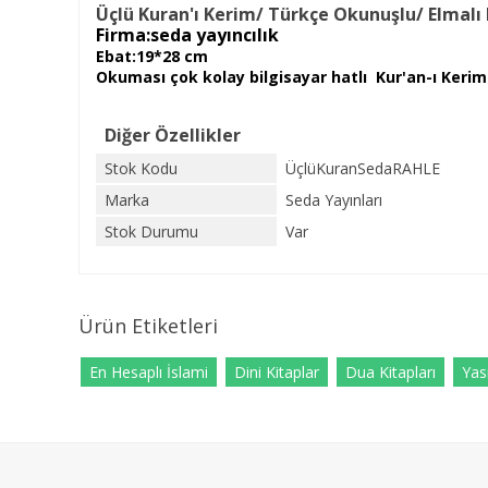
Üçlü Kuran'ı Kerim/ Türkçe Okunuşlu/ Elmal
Firma:seda yayıncılık
Ebat:19*28 cm
Okuması çok kolay bilgisayar hatlı Kur'an-ı Keri
Diğer Özellikler
Stok Kodu
ÜçlüKuranSedaRAHLE
Marka
Seda Yayınları
Stok Durumu
Var
Ürün Etiketleri
En Hesaplı İslami
Dini Kitaplar
Dua Kitapları
Yasi