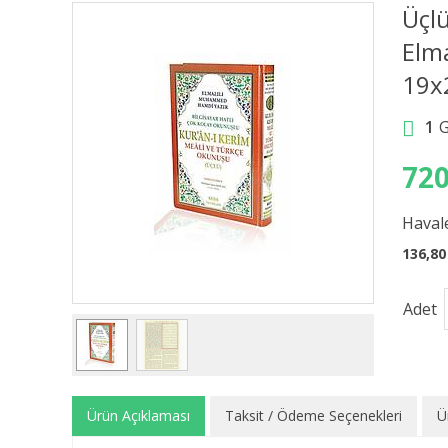
Üçl
Elm
19x
1
720
Havale
136,80
Adet
Ürün Açıklaması
Taksit / Ödeme Seçenekleri
Ü