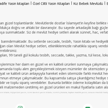
l
l
l
adife Yasin kitapları
Özel Ciltli Yasin Kitapları
Kız Bebek Mevlüdü
n güzel toplantılardır. Mevlütlerde dostlar İslamiyet’in keyfine birlikte
oldukça doğru ve ahlaki bir davranıştır. Bu sayede arkadaşlık bağı güçle
ışa sunmaktadır. Siz de mevlüt hediye setleri alarak sünnet, hac, vefat 
e barındırmaktadır. Bu setlerde seccade, tesbih, Yasin kitabı ve hedi
an olan Mevlüt hediye setleri, etkinliklerinizde rahatlıkla sipariş vereb
ebilirsiniz.
tapları, 99 taneli gül kokulu tesbih, seccade, takke, yazma, tül kese, lo
imize her daim en güzel ve en kaliteli ürünleri sunmaya çalışmaktadır.
nı zamanda toplu alım gerçekleştirmek isteyen müminler de sitemizden yar
yat ve kaliteli ürün anlayışıyla hareket eden sitemizde farklı mevlüt hed
mnun etmeye çalışmaktadır. Bu kapsamda satışa çıkardığımız hediye set
apabilir ve toplu sipariş verebilirler. Bununla birlikte ödeme kolaylıkları 
teli malzemeden üretilmiş en güzel ürünleri en makul fiyatlarla satın alab
in kitabı, kişiye özel yasin, isim baskılı yasin kitabı, isimli çikolata, toptan kadife yasin, cenaze mevlidi hed