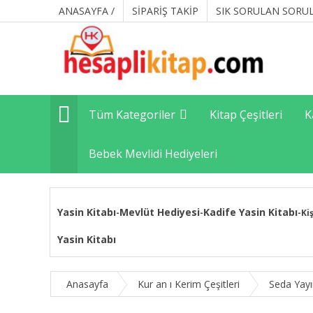
ANASAYFA /
SİPARİŞ TAKİP
SIK SORULAN SORU
Tüm Kategoriler
Kitap Çeşitleri
K
Bebek Mevlidi Hediyeleri
Yasin Kitabı
Mevlüt Hediyesi
Kadife Yasin Kitabı
-
-
-
Ki
Yasin Kitabı
Anasayfa
Kur an ı Kerim Çeşitleri
Seda Yayı