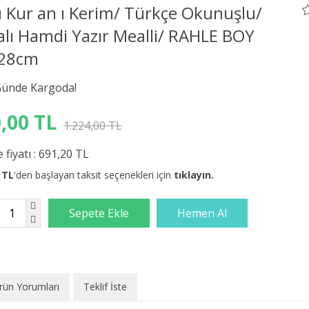
ü Kur an ı Kerim/ Türkçe Okunuşlu/
alı Hamdi Yazır Mealli/ RAHLE BOY
28cm
,00 TL
1.224,00 TL
 fiyatı :
691,20 TL
 TL
'den başlayan taksit seçenekleri için
tıklayın.
rün Yorumları
Teklif İste