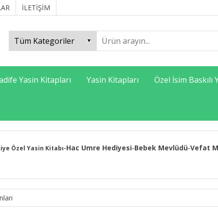
LAR
İLETİŞİM
adife Yasin Kitapları
Yasin Kitapları
Özel İsim Baskılı 
Hac Umre Hediyesi
Bebek Mevlüdü
Vefat M
şiye Özel Yasin Kitabı
-
-
-
nları