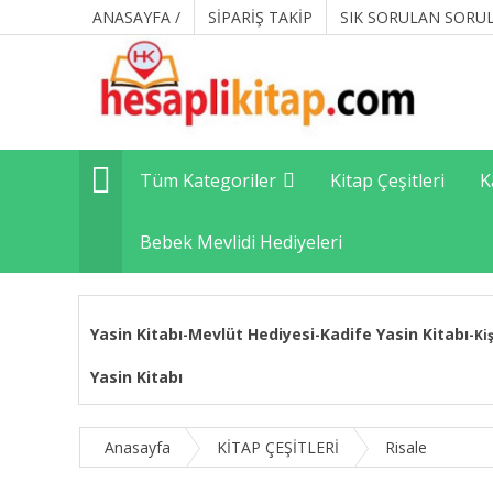
ANASAYFA /
SİPARİŞ TAKİP
SIK SORULAN SORU
Tüm Kategoriler
Kitap Çeşitleri
K
Bebek Mevlidi Hediyeleri
Yasin Kitabı
Mevlüt Hediyesi
Kadife Yasin Kitabı
-
-
-
Ki
Yasin Kitabı
Anasayfa
KİTAP ÇEŞİTLERİ
Risale