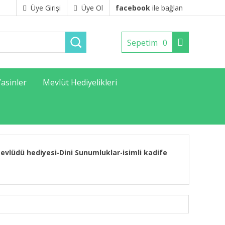
Üye Girişi
Üye Ol
facebook
ile bağlan
Sepetim
0
Yasinler
Mevlüt Hediyelikleri
evlüdü hediyesi
Dini Sunumluklar
isimli kadife
-
-