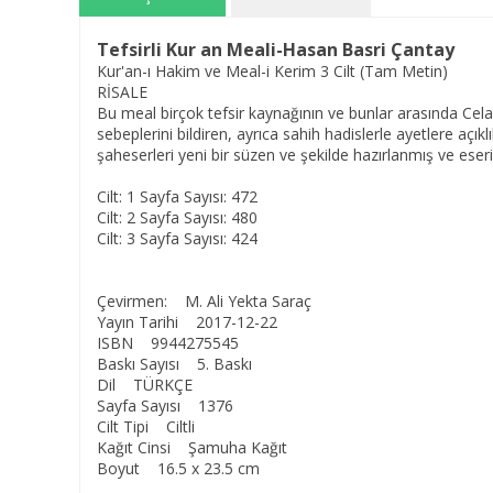
Tefsirli Kur an Meali-Hasan Basri Çantay
Kur'an-ı Hakim ve Meal-i Kerim 3 Cilt (Tam Metin)
RİSALE
Bu meal birçok tefsir kaynağının ve bunlar arasında Celale
sebeplerini bildiren, ayrıca sahih hadislerle ayetlere aç
şaheserleri yeni bir süzen ve şekilde hazırlanmış ve eserin 
Cilt: 1 Sayfa Sayısı: 472
Cilt: 2 Sayfa Sayısı: 480
Cilt: 3 Sayfa Sayısı: 424
Çevirmen: M. Ali Yekta Saraç
Yayın Tarihi 2017-12-22
ISBN 9944275545
Baskı Sayısı 5. Baskı
Dil TÜRKÇE
Sayfa Sayısı 1376
Cilt Tipi Ciltli
Kağıt Cinsi Şamuha Kağıt
Boyut 16.5 x 23.5 cm