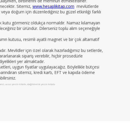
 ulaşırken, birbirlerini de memnun etmektedirler.
necektir. Sitemiz,
www.hesaplikitap.com
mevlütlerde
veya doğum için düzenlediğiniz bu güzel etkinliği farklı
yelik kutu görmeniz oldukça normaldir. Namaz kılamayan
ileceğiniz bir üründür. Dilerseniz toplu alım seçeneğiyle
kumn kutusu, resimli ayatli magnet ve bir çok altarnatif
 Mevlidler için özel olarak hazırladığımız bu setlerde,
arlanarak sipariş verebilir, hiçbir prosedürle
iyelikleri yer almaktadır.
leri, uygun fiyatlar uygulayacağız. Böylelikle bütçesi
da barındıran sitemiz, kredi kartı, EFT ve kapıda ödeme
ilirsiniz.
iyesi, ucuz yasin kitabı, dağıtmalık yasin kitabı