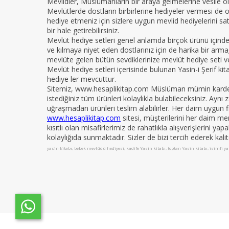
Mevlidler, Müslümanların bir araya gelmelerine vesile ola
Mevlütlerde dostların birbirlerine hediyeler vermesi de 
hediye etmeniz için sizlere uygun mevlid hediyelerini sat
bir hale getirebilirsiniz.
Mevlüt hediye setleri genel anlamda birçok ürünü içind
ve kılmaya niyet eden dostlarınız için de harika bir armağ
mevlüte gelen bütün sevdiklerinize mevlüt hediye seti ver
Mevlüt hediye setleri içerisinde bulunan Yasin-i Şerif ki
hediye ler mevcuttur.
Sitemiz, www.hesaplikitap.com Müslüman mümin kardeşler
istediğiniz tüm ürünleri kolaylıkla bulabileceksiniz. Ay
uğraşmadan ürünleri teslim alabilirler. Her daim uygun fi
www.hesaplikitap.com
sitesi, müşterilerini her daim me
kısıtlı olan misafirlerimiz de rahatlıkla alışverişlerini y
kolaylığıda sunmaktadır. Sizler de bizi tercih ederek kali
yasin kitabı, bebek mevlüdü hediyesi, kadife Yasin kitabı, toptan Yasin kitabı, isimli yas