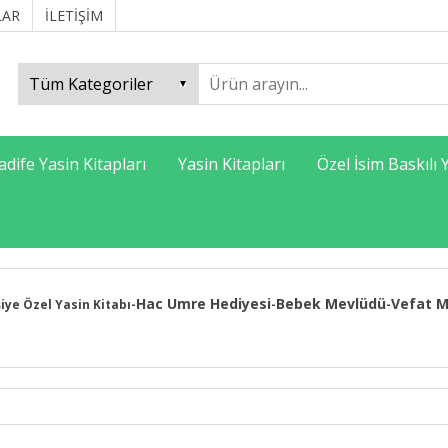
LAR
İLETİŞİM
adife Yasin Kitapları
Yasin Kitapları
Özel İsim Baskılı 
Hac Umre Hediyesi
Bebek Mevlüdü
Vefat M
şiye Özel Yasin Kitabı
-
-
-