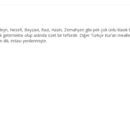
yn, Nesefi, Beyzavi, Razi, Hazin, Zemahşeri gibi pek çok ünlü klasik tef
ıklık getirmekte olup aslında özet bir tefsirdir. Diğer Türkçe Kur’an mea
dili, imlası yenilenmiştir.