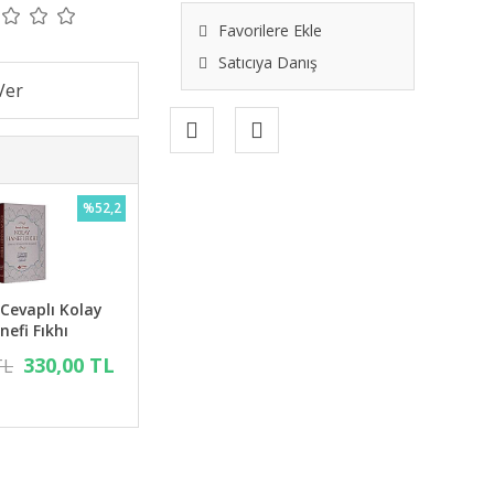
Favorilere Ekle
Satıcıya Danış
%52,2
 Cevaplı Kolay
nefi Fıkhı
330,00 TL
TL