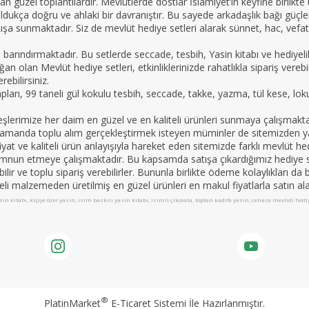
n güzel toplantılardır. Mevlütlerde dostlar İslamiyet’in keyfine birlikte
oldukça doğru ve ahlaki bir davranıştır. Bu sayede arkadaşlık bağı güçle
ışa sunmaktadır. Siz de mevlüt hediye setleri alarak sünnet, hac, vefat 
e barındırmaktadır. Bu setlerde seccade, tesbih, Yasin kitabı ve hedi
an olan Mevlüt hediye setleri, etkinliklerinizde rahatlıkla sipariş vereb
ebilirsiniz.
tapları, 99 taneli gül kokulu tesbih, seccade, takke, yazma, tül kese, lo
imize her daim en güzel ve en kaliteli ürünleri sunmaya çalışmaktadır.
nı zamanda toplu alım gerçekleştirmek isteyen müminler de sitemizden yar
yat ve kaliteli ürün anlayışıyla hareket eden sitemizde farklı mevlüt hed
mnun etmeye çalışmaktadır. Bu kapsamda satışa çıkardığımız hediye set
apabilir ve toplu sipariş verebilirler. Bununla birlikte ödeme kolaylıkları 
teli malzemeden üretilmiş en güzel ürünleri en makul fiyatlarla satın alab
in kitabı, kişiye özel yasin, isim baskılı yasin kitabı, isimli çikolata, toptan kadife yasin, cenaze mevlidi hed
®
PlatinMarket
E-Ticaret Sistemi
İle Hazırlanmıştır.