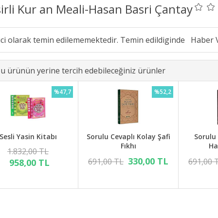
irli Kur an Meali-Hasan Basri Çantay
ici olarak temin edilememektedir. Temin edildiginde
u ürünün yerine tercih edebileceğiniz ürünler
%47,7
%52,2
Sesli Yasin Kitabı
Sorulu Cevaplı Kolay Şafi
Sorulu
Fıkhı
Ha
1.832,00 TL
330,00 TL
691,00 TL
691,00 
958,00 TL