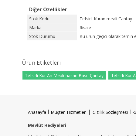
Diğer Özellikler
Stok Kodu
Tefsirli Kuran meali Cantay
Marka
Risale
Stok Durumu
Bu ürün geçici olarak temin 
Ürün Etiketleri
Tefsirli Kur An Meali-hasan Basri Çantay
tefsirli Kur 
l
|
l
Anasayfa
Müşteri Hizmetleri
Gizlilik Sözleşmesi
K
Mevlüt Hediyeleri