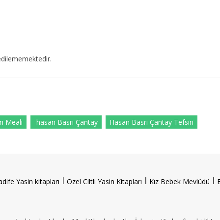
edilememektedir.
An Meali
hasan Basri Çantay
Hasan Basri Çantay Tefsiri
l
l
l
adife Yasin kitapları
Özel Ciltli Yasin Kitapları
Kız Bebek Mevlüdü