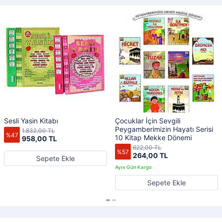
Sesli Yasin Kitabı
Çocuklar İçin Sevgili
Peygamberimizin Hayatı Serisi
1.832,00 TL
%47
10 Kitap Mekke Dönemi
958,00 TL
622,00 TL
%57
264,00 TL
Sepete Ekle
Sepete Ekle