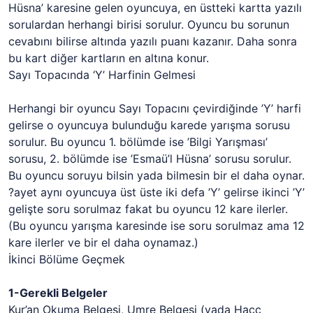
Hüsna’ karesine gelen oyuncuya, en üstteki kartta yazılı
sorulardan herhangi birisi sorulur. Oyuncu bu sorunun
cevabını bilirse altında yazılı puanı kazanır. Daha sonra
bu kart diğer kartların en altına konur.
Sayı Topacında ‘Y’ Harfinin Gelmesi
Herhangi bir oyuncu Sayı Topacını çevirdiğinde ’Y’ harfi
gelirse o oyuncuya bulunduğu karede yarışma sorusu
sorulur. Bu oyuncu 1. bölümde ise ’Bilgi Yarışması’
sorusu, 2. bölümde ise ’Esmaü’l Hüsna’ sorusu sorulur.
Bu oyuncu soruyu bilsin yada bilmesin bir el daha oynar.
?ayet aynı oyuncuya üst üste iki defa ’Y’ gelirse ikinci ’Y’
gelişte soru sorulmaz fakat bu oyuncu 12 kare ilerler.
(Bu oyuncu yarışma karesinde ise soru sorulmaz ama 12
kare ilerler ve bir el daha oynamaz.)
İkinci Bölüme Geçmek
1-Gerekli Belgeler
Kur’an Okuma Belgesi, Umre Belgesi (yada Hacc