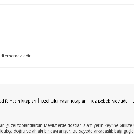
edilememektedir.
l
l
l
adife Yasin kitapları
Özel Ciltli Yasin Kitapları
Kız Bebek Mevlüdü
n güzel toplantılardır. Mevlütlerde dostlar İslamiyet’in keyfine birlikte
oldukça doğru ve ahlaki bir davranıştır. Bu sayede arkadaşlık bağı güçle