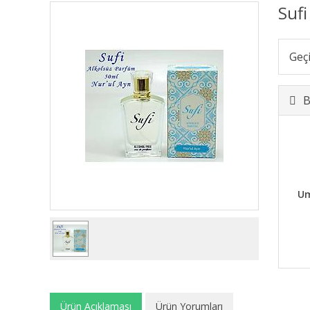
Suf
Geç
B
Um
Ürün Açıklaması
Ürün Yorumları