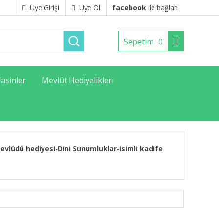
Üye Girişi
Üye Ol
facebook
ile bağlan
Sepetim
0
Yasinler
Mevlüt Hediyelikleri
evlüdü hediyesi
Dini Sunumluklar
isimli kadife
-
-