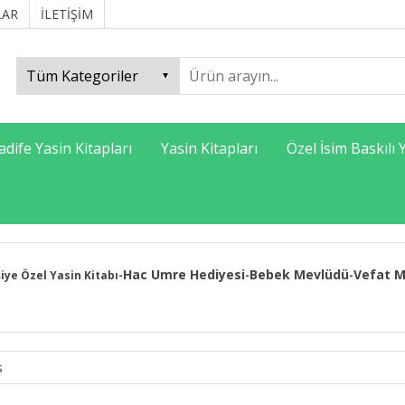
LAR
İLETİŞİM
adife Yasin Kitapları
Yasin Kitapları
Özel İsim Baskılı 
Hac Umre Hediyesi
Bebek Mevlüdü
Vefat M
şiye Özel Yasin Kitabı
-
-
-
s