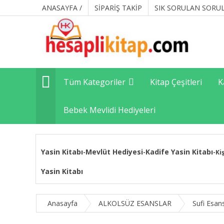
ANASAYFA /
SİPARİŞ TAKİP
SIK SORULAN SORU
Tüm Kategoriler
Kitap Çeşitleri
K
Bebek Mevlidi Hediyeleri
Yasin Kitabı
Mevlüt Hediyesi
Kadife Yasin Kitabı
-
-
-
Ki
Yasin Kitabı
Anasayfa
ALKOLSÜZ ESANSLAR
Sufi Esan