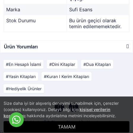
Marka
Sufi Esans
Stok Durumu
Bu ürün geçici olarak
temin edilememektedir.
Ürün Yorumları
En Hesaplı İslami
Dini Kitaplar
Dua Kitapları
Yasin Kitapları
Kuran I Kerim Kitapları
Hediyelik Ürünler
Size daha iyi bir alışveriş deneyimi sunabilmek için, çerezler
(cookies) kullanıyoruz. Detaylı bilgi için
kişisel verilerin
korunması
hakkında aydınlatma metnini inceleyebilirsiniz.
®
PlatinMarket
E-Ticaret Sistemi
İle Hazırlanmıştır.
TAMAM