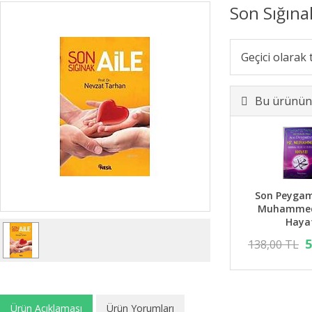
Son Sığına
Geçici olarak
Bu ürünün 
Son Peygam
Muhammed 
Haya
5
138,00 TL
Ürün Açıklaması
Ürün Yorumları