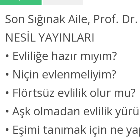
Son Sığınak Aile, Prof. D
NESİL YAYINLARI
• Evliliğe hazır mıyım?
• Niçin evlenmeliyim?
• Flörtsüz evlilik olur mu?
• Aşk olmadan evlilik yür
• Eşimi tanımak için ne y