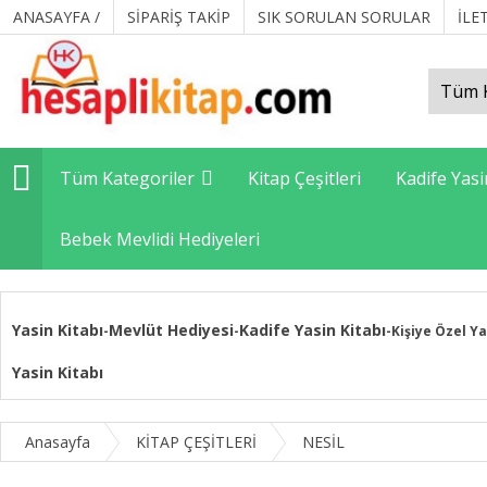
ANASAYFA /
SİPARİŞ TAKİP
SIK SORULAN SORULAR
İLE
Tüm Kategoriler
Kitap Çeşitleri
Kadife Yasi
Bebek Mevlidi Hediyeleri
Yasin Kitabı
Mevlüt Hediyesi
Kadife Yasin Kitabı
-
-
-
Kişiye Özel Ya
Yasin Kitabı
Anasayfa
KİTAP ÇEŞİTLERİ
NESİL