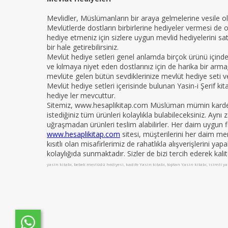
Mevlidler, Müslümanların bir araya gelmelerine vesile ola
Mevlütlerde dostların birbirlerine hediyeler vermesi de 
hediye etmeniz için sizlere uygun mevlid hediyelerini sat
bir hale getirebilirsiniz.
Mevlüt hediye setleri genel anlamda birçok ürünü içind
ve kılmaya niyet eden dostlarınız için de harika bir armağ
mevlüte gelen bütün sevdiklerinize mevlüt hediye seti ver
Mevlüt hediye setleri içerisinde bulunan Yasin-i Şerif ki
hediye ler mevcuttur.
Sitemiz, www.hesaplikitap.com Müslüman mümin kardeşler
istediğiniz tüm ürünleri kolaylıkla bulabileceksiniz. Ay
uğraşmadan ürünleri teslim alabilirler. Her daim uygun fi
www.hesaplikitap.com
sitesi, müşterilerini her daim me
kısıtlı olan misafirlerimiz de rahatlıkla alışverişlerini y
kolaylığıda sunmaktadır. Sizler de bizi tercih ederek kali
yasin kitabı, bebek mevlüdü hediyesi, kadife Yasin kitabı, toptan Yasin kitabı, isimli yas