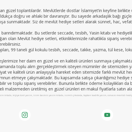
n güzel toplantılardır. Mevlütlerde dostlar İslamiyet’in keyfine birlikte
oldukça doğru ve ahlaki bir davranıştır. Bu sayede arkadaşlık bağı güçle
ışa sunmaktadır. Siz de mevlüt hediye setleri alarak sünnet, hac, vefat 
e barındırmaktadır. Bu setlerde seccade, tesbih, Yasin kitabı ve hedi
an olan Mevlüt hediye setleri, etkinliklerinizde rahatlıkla sipariş vereb
ebilirsiniz.
tapları, 99 taneli gül kokulu tesbih, seccade, takke, yazma, tül kese, lo
imize her daim en güzel ve en kaliteli ürünleri sunmaya çalışmaktadır.
nı zamanda toplu alım gerçekleştirmek isteyen müminler de sitemizden yar
yat ve kaliteli ürün anlayışıyla hareket eden sitemizde farklı mevlüt hed
mnun etmeye çalışmaktadır. Bu kapsamda satışa çıkardığımız hediye set
apabilir ve toplu sipariş verebilirler. Bununla birlikte ödeme kolaylıkları 
teli malzemeden üretilmiş en güzel ürünleri en makul fiyatlarla satın alab
in kitabı, kişiye özel yasin, isim baskılı yasin kitabı, isimli çikolata, toptan kadife yasin, cenaze mevlidi hed