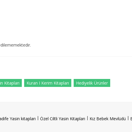
edilememektedir.
n Kitapları
Kuran I Kerim Kitapları
Hediyelik Ürünler
l
l
l
adife Yasin kitapları
Özel Ciltli Yasin Kitapları
Kız Bebek Mevlüdü