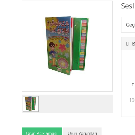
Sesl
Geç
B
T
19
Ürün Açıklaması
Ürün Yorumları