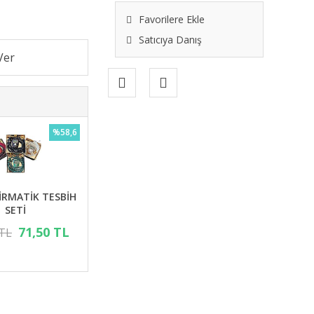
Favorilere Ekle
Satıcıya Danış
%58,6
KİRMATİK TESBİH
SETİ
71,50 TL
 TL