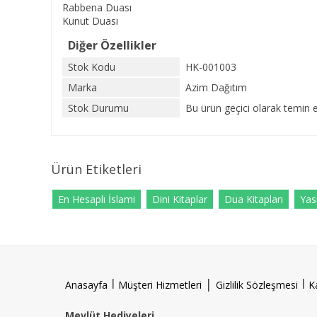
Rabbena Duası
Kunut Duası
Diğer Özellikler
Stok Kodu
HK-001003
Marka
Azim Dağıtım
Stok Durumu
Bu ürün geçici olarak temin 
Ürün Etiketleri
En Hesaplı İslami
Dini Kitaplar
Dua Kitapları
Yasi
l
|
l
Anasayfa
Müşteri Hizmetleri
Gizlilik Sözleşmesi
K
Mevlüt Hediyeleri