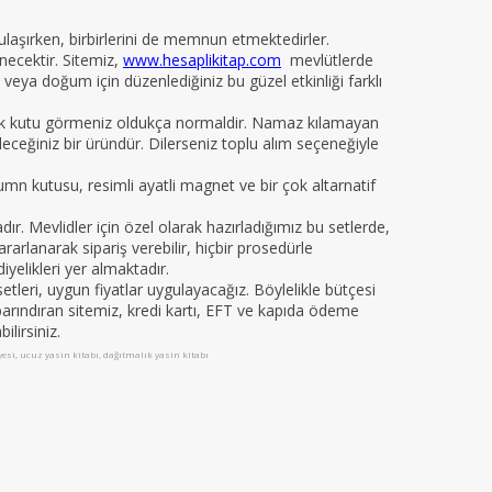
 ulaşırken, birbirlerini de memnun etmektedirler.
necektir. Sitemiz,
www.hesaplikitap.com
mevlütlerde
veya doğum için düzenlediğiniz bu güzel etkinliği farklı
yelik kutu görmeniz oldukça normaldir. Namaz kılamayan
ileceğiniz bir üründür. Dilerseniz toplu alım seçeneğiyle
kumn kutusu, resimli ayatli magnet ve bir çok altarnatif
 Mevlidler için özel olarak hazırladığımız bu setlerde,
arlanarak sipariş verebilir, hiçbir prosedürle
iyelikleri yer almaktadır.
leri, uygun fiyatlar uygulayacağız. Böylelikle bütçesi
da barındıran sitemiz, kredi kartı, EFT ve kapıda ödeme
ilirsiniz.
iyesi, ucuz yasin kitabı, dağıtmalık yasin kitabı