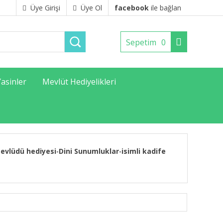
Üye Girişi
Üye Ol
facebook
ile bağlan
Sepetim
0
Yasinler
Mevlüt Hediyelikleri
evlüdü hediyesi
Dini Sunumluklar
isimli kadife
-
-