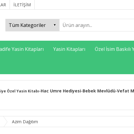
LAR
İLETİŞİM
adife Yasin Kitapları
Yasin Kitapları
Özel İsim Baskılı 
Hac Umre Hediyesi
Bebek Mevlüdü
Vefat M
şiye Özel Yasin Kitabı
-
-
-
Azim Dağıtım