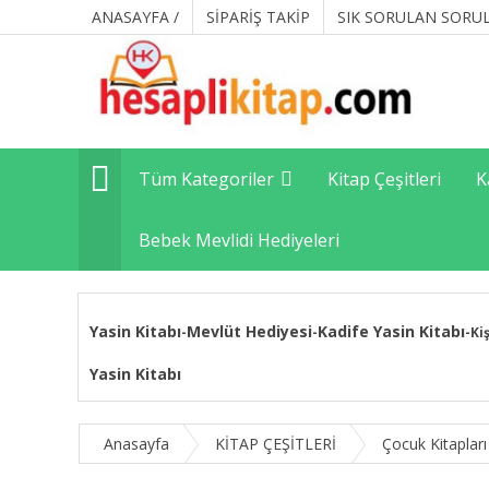
ANASAYFA /
SİPARİŞ TAKİP
SIK SORULAN SORU
Tüm Kategoriler
Kitap Çeşitleri
K
Bebek Mevlidi Hediyeleri
Yasin Kitabı
Mevlüt Hediyesi
Kadife Yasin Kitabı
-
-
-
Ki
Yasin Kitabı
Anasayfa
KİTAP ÇEŞİTLERİ
Çocuk Kitapları