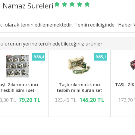
i Namaz Sureleri
ici olarak temin edilememektedir. Temin edildiginde
u ürünün yerine tercih edebileceğiniz ürünler
%58,4
%55,1
aşlı Zikirmatik inci
Taşlı zikirmatik inci
TAŞLI Zİ
Tesbih isimli set
tesbih mini Kuran set
79,20 TL
145,20 TL
0,30 TL
323,40 TL
172,70