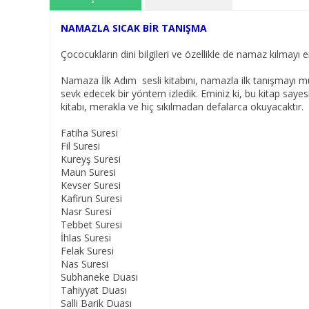
NAMAZLA SICAK BİR TANIŞMA
Çococukların dini bilgileri ve özellikle de namaz kılmayı 
Namaza İlk Adım sesli kitabını, namazla ilk tanışmayı m
sevk edecek bir yöntem izledik. Eminiz ki, bu kitap sayesi
kitabı, merakla ve hiç sıkılmadan defalarca okuyacaktır.
Fatiha Suresi
Fil Suresi
Kureyş Suresi
Maun Suresi
Kevser Suresi
Kafirun Suresi
Nasr Suresi
Tebbet Suresi
İhlas Suresi
Felak Suresi
Nas Suresi
Subhaneke Duası
Tahiyyat Duası
Salli Barik Duası