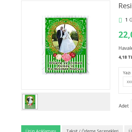
Resi
1
22,
Havale
4,18 T
Yazı 
Adet
Ürün Açıklaması
Taksit / Ödeme Seçenekleri
Ü