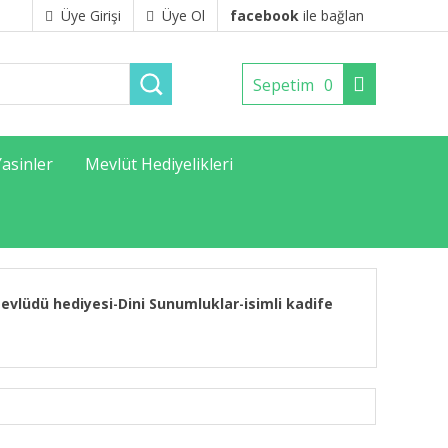
Üye Girişi
Üye Ol
facebook
ile bağlan
Sepetim
0
Yasinler
Mevlüt Hediyelikleri
evlüdü hediyesi
Dini Sunumluklar
isimli kadife
-
-