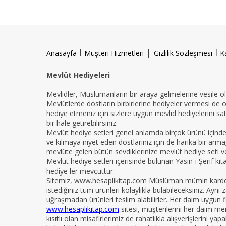
l
|
l
Anasayfa
Müşteri Hizmetleri
Gizlilik Sözleşmesi
K
Mevlüt Hediyeleri
Mevlidler, Müslümanların bir araya gelmelerine vesile ola
Mevlütlerde dostların birbirlerine hediyeler vermesi de 
hediye etmeniz için sizlere uygun mevlid hediyelerini sat
bir hale getirebilirsiniz.
Mevlüt hediye setleri genel anlamda birçok ürünü içind
ve kılmaya niyet eden dostlarınız için de harika bir armağ
mevlüte gelen bütün sevdiklerinize mevlüt hediye seti ver
Mevlüt hediye setleri içerisinde bulunan Yasin-i Şerif ki
hediye ler mevcuttur.
Sitemiz, www.hesaplikitap.com Müslüman mümin kardeşler
istediğiniz tüm ürünleri kolaylıkla bulabileceksiniz. Ay
uğraşmadan ürünleri teslim alabilirler. Her daim uygun fi
www.hesaplikitap.com
sitesi, müşterilerini her daim me
kısıtlı olan misafirlerimiz de rahatlıkla alışverişlerini y