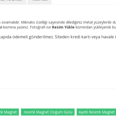
 sıvamalıdır. Mıknatıs özelliği sayesinde dilediğiniz metal yüzeylerde dur
si
kısmına yazınız. Fotoğrafı ise
Resim Yükle
kısmından yükleyerek bize 
kapıda ödemeli gönderilmez. Siteden kredi kartı veya havale i
mli Magnet
resimli Magnet Doğum Günü
Ayetli Resimli Magnet