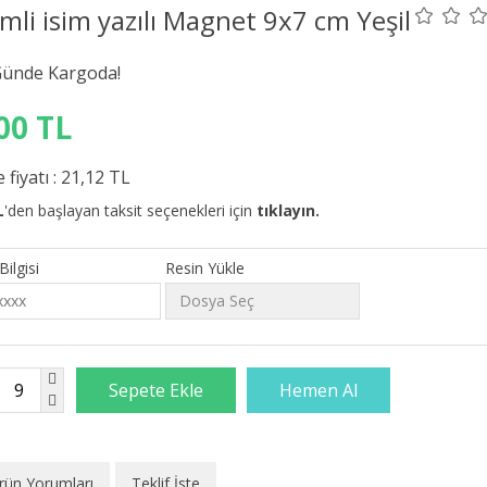
mli isim yazılı Magnet 9x7 cm Yeşil
00 TL
 fiyatı :
21,12 TL
L
'den başlayan taksit seçenekleri için
tıklayın.
Bilgisi
Resin Yükle
rün Yorumları
Teklif İste