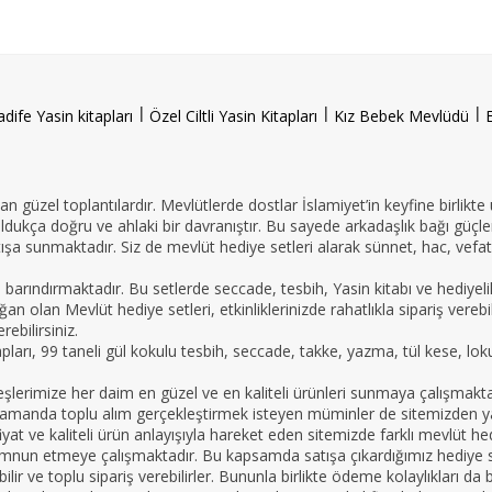
l
l
l
adife Yasin kitapları
Özel Ciltli Yasin Kitapları
Kız Bebek Mevlüdü
n güzel toplantılardır. Mevlütlerde dostlar İslamiyet’in keyfine birlikte
oldukça doğru ve ahlaki bir davranıştır. Bu sayede arkadaşlık bağı güçle
ışa sunmaktadır. Siz de mevlüt hediye setleri alarak sünnet, hac, vefat 
e barındırmaktadır. Bu setlerde seccade, tesbih, Yasin kitabı ve hedi
an olan Mevlüt hediye setleri, etkinliklerinizde rahatlıkla sipariş vereb
ebilirsiniz.
tapları, 99 taneli gül kokulu tesbih, seccade, takke, yazma, tül kese, lo
imize her daim en güzel ve en kaliteli ürünleri sunmaya çalışmaktadır.
nı zamanda toplu alım gerçekleştirmek isteyen müminler de sitemizden yar
yat ve kaliteli ürün anlayışıyla hareket eden sitemizde farklı mevlüt hed
mnun etmeye çalışmaktadır. Bu kapsamda satışa çıkardığımız hediye set
apabilir ve toplu sipariş verebilirler. Bununla birlikte ödeme kolaylıkları 