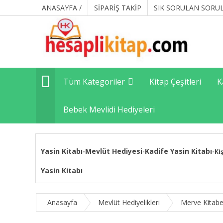
ANASAYFA /
SİPARİŞ TAKİP
SIK SORULAN SORU
Tüm Kategoriler
Kitap Çeşitleri
K
Bebek Mevlidi Hediyeleri
Yasin Kitabı
Mevlüt Hediyesi
Kadife Yasin Kitabı
-
-
-
Ki
Yasin Kitabı
Anasayfa
Mevlüt Hediyelikleri
Merve Kitabe