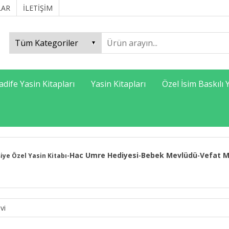
LAR
İLETİŞİM
adife Yasin Kitapları
Yasin Kitapları
Özel İsim Baskılı 
Hac Umre Hediyesi
Bebek Mevlüdü
Vefat M
şiye Özel Yasin Kitabı
-
-
-
vi