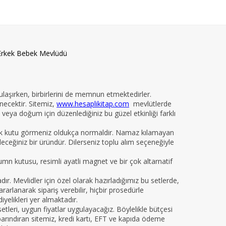
Erkek Bebek Mevlüdü
 ulaşırken, birbirlerini de memnun etmektedirler.
necektir. Sitemiz,
www.hesaplikitap.com
mevlütlerde
veya doğum için düzenlediğiniz bu güzel etkinliği farklı
yelik kutu görmeniz oldukça normaldir. Namaz kılamayan
ileceğiniz bir üründür. Dilerseniz toplu alım seçeneğiyle
kumn kutusu, resimli ayatli magnet ve bir çok altarnatif
 Mevlidler için özel olarak hazırladığımız bu setlerde,
arlanarak sipariş verebilir, hiçbir prosedürle
iyelikleri yer almaktadır.
leri, uygun fiyatlar uygulayacağız. Böylelikle bütçesi
da barındıran sitemiz, kredi kartı, EFT ve kapıda ödeme