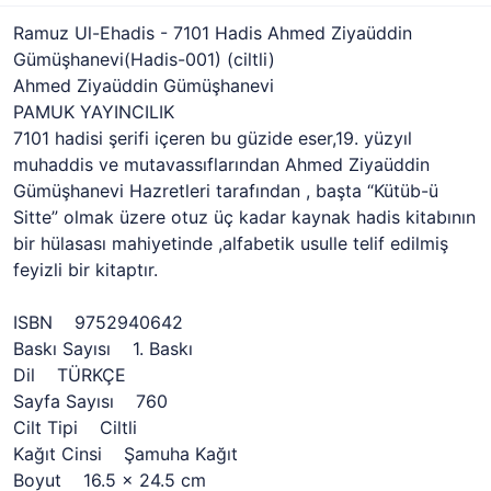
Ramuz Ul-Ehadis - 7101 Hadis Ahmed Ziyaüddin
Gümüşhanevi(Hadis-001) (ciltli)
Ahmed Ziyaüddin Gümüşhanevi
PAMUK YAYINCILIK
7101 hadisi şerifi içeren bu güzide eser,19. yüzyıl
muhaddis ve mutavassıflarından Ahmed Ziyaüddin
Gümüşhanevi Hazretleri tarafından , başta “Kütüb-ü
Sitte” olmak üzere otuz üç kadar kaynak hadis kitabının
bir hülasası mahiyetinde ,alfabetik usulle telif edilmiş
feyizli bir kitaptır.
ISBN 9752940642
Baskı Sayısı 1. Baskı
Dil TÜRKÇE
Sayfa Sayısı 760
Cilt Tipi Ciltli
Kağıt Cinsi Şamuha Kağıt
Boyut 16.5 x 24.5 cm