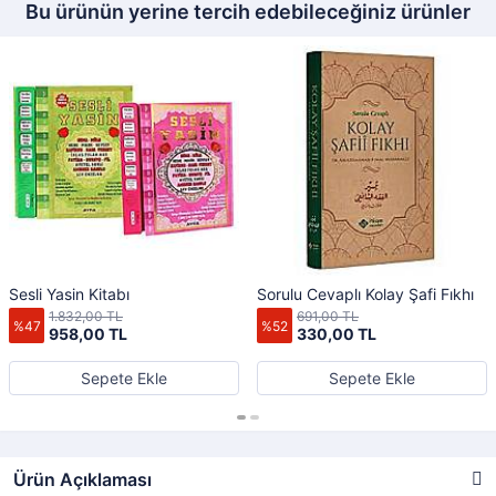
Bu ürünün yerine tercih edebileceğiniz ürünler
Sesli Yasin Kitabı
Sorulu Cevaplı Kolay Şafi Fıkhı
1.832,00 TL
691,00 TL
%47
%52
958,00 TL
330,00 TL
Sepete Ekle
Sepete Ekle
Ürün Açıklaması