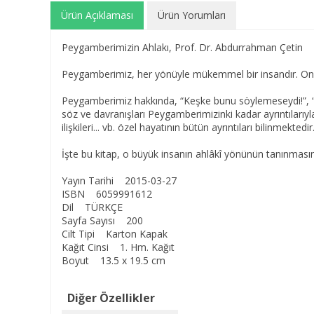
Ürün Açıklaması
Ürün Yorumları
Peygamberimizin Ahlakı, Prof. Dr. Abdurrahman Çetin
Peygamberimiz, her yönüyle mükemmel bir insandır. Onun h
Peygamberimiz hakkında, “Keşke bunu söylemeseydi!”, “Ke
söz ve davranışları Peygamberimizinki kadar ayrıntılarıyl
ilişkileri... vb. özel hayatının bütün ayrıntıları bilinm
İşte bu kitap, o büyük insanın ahlâkî yönünün tanınması
Yayın Tarihi 2015-03-27
ISBN 6059991612
Dil TÜRKÇE
Sayfa Sayısı 200
Cilt Tipi Karton Kapak
Kağıt Cinsi 1. Hm. Kağıt
Boyut 13.5 x 19.5 cm
Diğer Özellikler