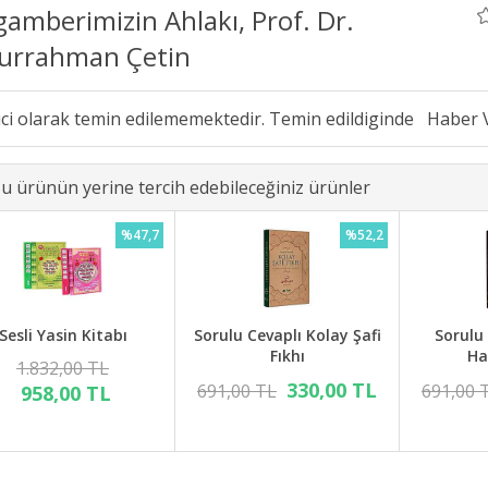
amberimizin Ahlakı, Prof. Dr.
urrahman Çetin
ici olarak temin edilememektedir. Temin edildiginde
u ürünün yerine tercih edebileceğiniz ürünler
%47,7
%52,2
Sesli Yasin Kitabı
Sorulu Cevaplı Kolay Şafi
Sorulu
Fıkhı
Ha
1.832,00 TL
330,00 TL
691,00 TL
691,00 
958,00 TL