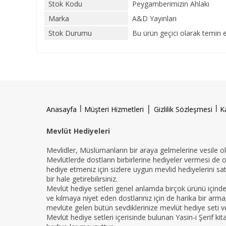
Stok Kodu
Peygamberimizin Ahlakı
Marka
A&D Yayınları
Stok Durumu
Bu ürün geçici olarak temin 
l
|
l
Anasayfa
Müşteri Hizmetleri
Gizlilik Sözleşmesi
K
Mevlüt Hediyeleri
Mevlidler, Müslümanların bir araya gelmelerine vesile ola
Mevlütlerde dostların birbirlerine hediyeler vermesi de 
hediye etmeniz için sizlere uygun mevlid hediyelerini sat
bir hale getirebilirsiniz.
Mevlüt hediye setleri genel anlamda birçok ürünü içind
ve kılmaya niyet eden dostlarınız için de harika bir armağ
mevlüte gelen bütün sevdiklerinize mevlüt hediye seti ver
Mevlüt hediye setleri içerisinde bulunan Yasin-i Şerif ki