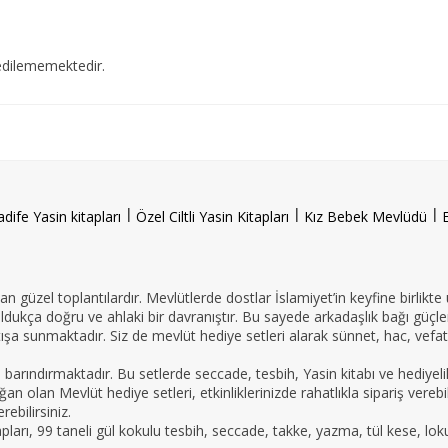
edilememektedir.
l
l
l
adife Yasin kitapları
Özel Ciltli Yasin Kitapları
Kız Bebek Mevlüdü
n güzel toplantılardır. Mevlütlerde dostlar İslamiyet’in keyfine birlikte
oldukça doğru ve ahlaki bir davranıştır. Bu sayede arkadaşlık bağı güçle
ışa sunmaktadır. Siz de mevlüt hediye setleri alarak sünnet, hac, vefat 
e barındırmaktadır. Bu setlerde seccade, tesbih, Yasin kitabı ve hedi
an olan Mevlüt hediye setleri, etkinliklerinizde rahatlıkla sipariş vereb
ebilirsiniz.
tapları, 99 taneli gül kokulu tesbih, seccade, takke, yazma, tül kese, lo