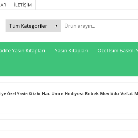
LAR
İLETİŞİM
adife Yasin Kitapları
Yasin Kitapları
Özel İsim Baskılı 
Hac Umre Hediyesi
Bebek Mevlüdü
Vefat M
şiye Özel Yasin Kitabı
-
-
-