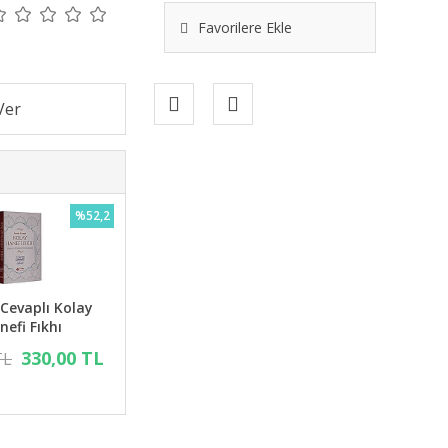
Favorilere Ekle
%52,2
 Cevaplı Kolay
nefi Fıkhı
330,00 TL
TL