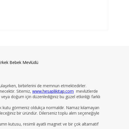
Erkek Bebek Mevlüdü
 ulaşırken, birbirlerini de memnun etmektedirler.
necektir. Sitemiz,
www.hesaplikitap.com
mevlütlerde
veya doğum için düzenlediğiniz bu güzel etkinliği farklı
yelik kutu görmeniz oldukça normaldir. Namaz kılamayan
ileceğiniz bir üründür. Dilerseniz toplu alım seçeneğiyle
kumn kutusu, resimli ayatli magnet ve bir çok altarnatif