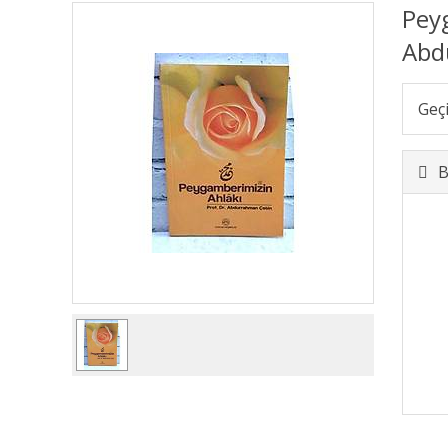
Peyg
Abd
Geç
B