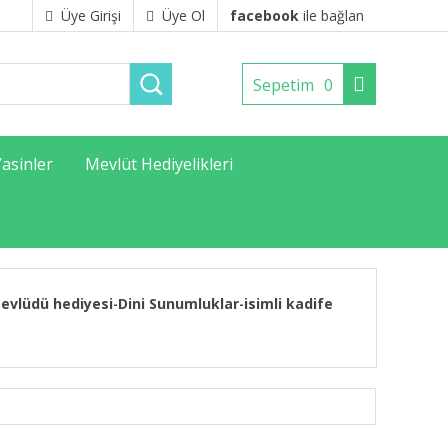
Üye Girişi
Üye Ol
facebook
ile bağlan
Sepetim
0
Yasinler
Mevlüt Hediyelikleri
evlüdü hediyesi
Dini Sunumluklar
isimli kadife
-
-