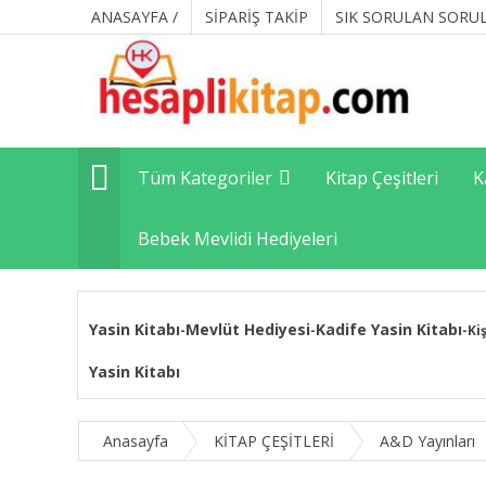
ANASAYFA /
SİPARİŞ TAKİP
SIK SORULAN SORU
Tüm Kategoriler
Kitap Çeşitleri
K
Bebek Mevlidi Hediyeleri
Yasin Kitabı
Mevlüt Hediyesi
Kadife Yasin Kitabı
-
-
-
Ki
Yasin Kitabı
Anasayfa
KİTAP ÇEŞİTLERİ
A&D Yayınları