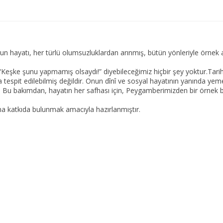
ayatı, her türlü olumsuzluklardan arınmış, bütün yönleriyle örnek alı
şke şunu yapmamış olsaydı!” diyebileceğimiz hiçbir şey yoktur.Tariht
a tespit edilebilmiş değildir. Onun dînî ve sosyal hayatının yanında yem
ektedir. Bu bakımdan, hayatın her safhası için, Peygamberimizden bir ör
na katkıda bulunmak amacıyla hazırlanmıştır.