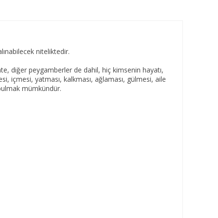
nabilecek niteliktedir.
e, diğer peygamberler de dahil, hiç kimsenin hayatı,
esi, içmesi, yatması, kalkması, ağlaması, gülmesi, aile
nek bulmak mümkündür.