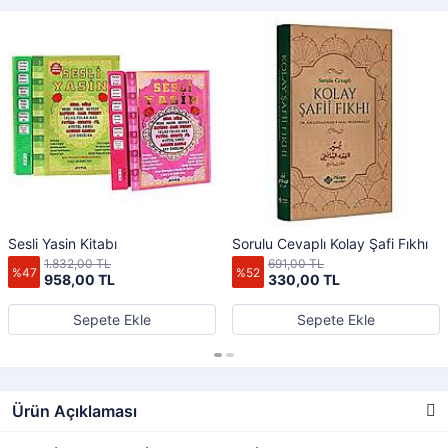
Sesli Yasin Kitabı
Sorulu Cevaplı Kolay Şafi Fıkhı
1.832,00 TL
691,00 TL
%47
%52
958,00 TL
330,00 TL
Sepete Ekle
Sepete Ekle
Ürün Açıklaması