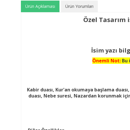
Ürün Açıklaması
Ürün Yorumları
Özel Tasarım i
İsim yazı bil
Önemli Not:
Bu 
Kabir duası, Kur'an okumaya başlama duası, Y
duası, Nebe suresi, Nazardan korunmak için