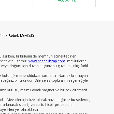
Erkek Bebek Mevlüdü
 ulaşırken, birbirlerini de memnun etmektedirler.
necektir. Sitemiz,
www.hesaplikitap.com
mevlütlerde
veya doğum için düzenlediğiniz bu güzel etkinliği farklı
yelik kutu görmeniz oldukça normaldir. Namaz kılamayan
ileceğiniz bir üründür. Dilerseniz toplu alım seçeneğiyle
kumn kutusu, resimli ayatli magnet ve bir çok altarnatif
 Mevlidler için özel olarak hazırladığımız bu setlerde,
arlanarak sipariş verebilir, hiçbir prosedürle
iyelikleri yer almaktadır.