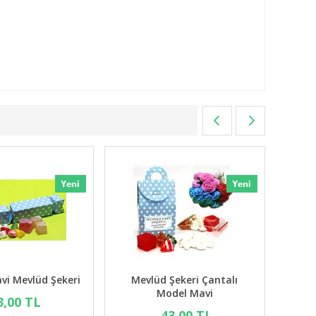
i Mevlüd Şekeri
Mevlüd Şekeri Çantalı
Mevl
Model Mavi
3,00 TL
43,00 TL