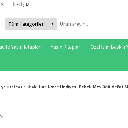
LAR
İLETİŞİM
adife Yasin Kitapları
Yasin Kitapları
Özel İsim Baskılı 
Hac Umre Hediyesi
Bebek Mevlüdü
Vefat M
şiye Özel Yasin Kitabı
-
-
-
vi