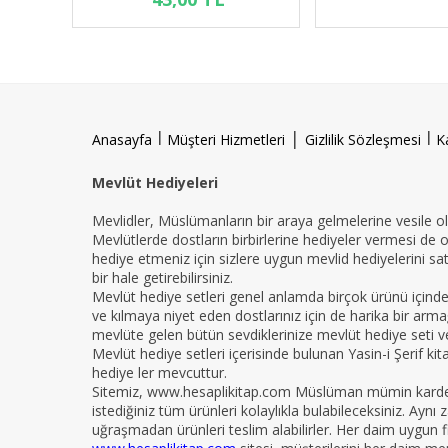
l
|
l
Anasayfa
Müşteri Hizmetleri
Gizlilik Sözleşmesi
K
Mevlüt Hediyeleri
Mevlidler, Müslümanların bir araya gelmelerine vesile ola
Mevlütlerde dostların birbirlerine hediyeler vermesi de 
hediye etmeniz için sizlere uygun mevlid hediyelerini sat
bir hale getirebilirsiniz.
Mevlüt hediye setleri genel anlamda birçok ürünü içind
ve kılmaya niyet eden dostlarınız için de harika bir armağ
mevlüte gelen bütün sevdiklerinize mevlüt hediye seti ver
Mevlüt hediye setleri içerisinde bulunan Yasin-i Şerif ki
hediye ler mevcuttur.
Sitemiz, www.hesaplikitap.com Müslüman mümin kardeşler
istediğiniz tüm ürünleri kolaylıkla bulabileceksiniz. Ay
uğraşmadan ürünleri teslim alabilirler. Her daim uygun fi