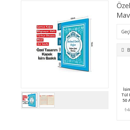
Özel
Mav
Geç
B
İsi
Tül 
50 
14