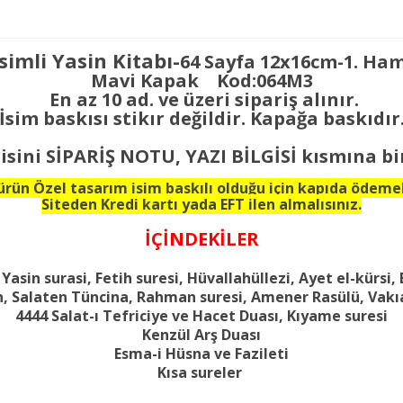
simli Yasin Kitabı-
64 Sayfa 12x16cm-1. Ha
Mavi Kapak Kod:064M3
En az 10 ad. ve üzeri sipariş alınır.
İsim baskısı stikır değildir. Kapağa baskıdır
gisini SİPARİŞ NOTU, YAZI BİLGİSİ kısmına bir
ürün Özel tasarım isim baskılı olduğu için kapıda ödem
Siteden Kredi kartı yada EFT ilen almalısınız.
İÇİNDEKİLER
asin surasi, Fetih suresi, Hüvallahüllezi, Ayet el-kürsi
, Salaten Tüncina, Rahman suresi, Amener Rasülü, Vakı
4444 Salat-ı Tefriciye ve Hacet Duası, Kıyame suresi
Kenzül Arş Duası
Esma-i Hüsna ve Fazileti
Kısa sureler