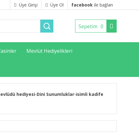
Üye Girişi
Üye Ol
facebook
ile bağlan
Sepetim
0
Yasinler
Mevlüt Hediyelikleri
evlüdü hediyesi
Dini Sunumluklar
isimli kadife
-
-