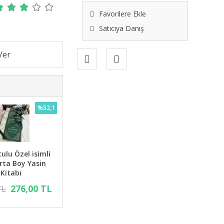
Favorilere Ekle
Satıcıya Danış
%52,1
ulu Özel isimli
Orta Boy Yasin
Kitabı
276,00 TL
TL