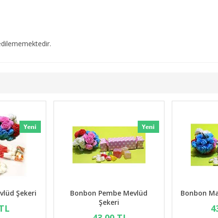
edilememektedir.
vlüd Şekeri
Bonbon Pembe Mevlüd
Bonbon Mav
Şekeri
 TL
4
43,00 TL