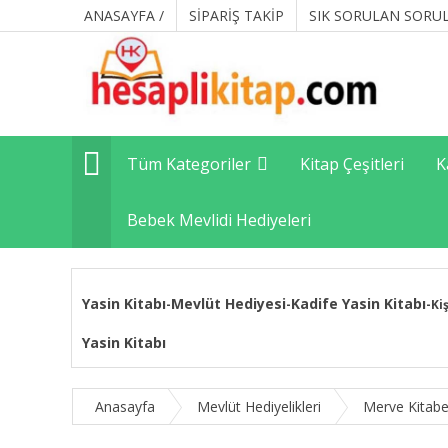
ANASAYFA /
SİPARİŞ TAKİP
SIK SORULAN SORU
Tüm Kategoriler
Kitap Çeşitleri
K
Bebek Mevlidi Hediyeleri
Yasin Kitabı
Mevlüt Hediyesi
Kadife Yasin Kitabı
-
-
-
Ki
Yasin Kitabı
Anasayfa
Mevlüt Hediyelikleri
Merve Kitabe