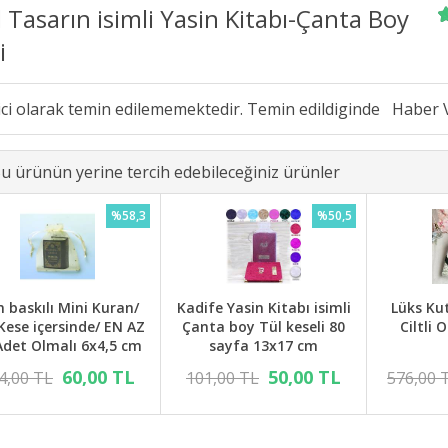
 Tasarın isimli Yasin Kitabı-Çanta Boy
i
ici olarak temin edilememektedir. Temin edildiginde
u ürünün yerine tercih edebileceğiniz ürünler
%58,3
%50,5
m baskılı Mini Kuran/
Kadife Yasin Kitabı isimli
Lüks Kut
Kese içersinde/ EN AZ
Çanta boy Tül keseli 80
Ciltli 
Adet Olmalı 6x4,5 cm
sayfa 13x17 cm
60,00 TL
50,00 TL
4,00 TL
101,00 TL
576,00 