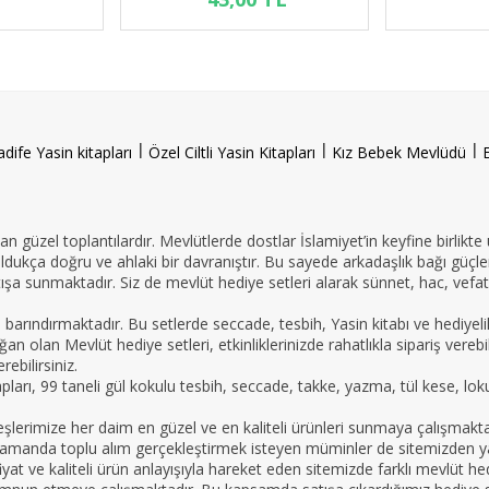
l
l
l
adife Yasin kitapları
Özel Ciltli Yasin Kitapları
Kız Bebek Mevlüdü
n güzel toplantılardır. Mevlütlerde dostlar İslamiyet’in keyfine birlikte
oldukça doğru ve ahlaki bir davranıştır. Bu sayede arkadaşlık bağı güçle
ışa sunmaktadır. Siz de mevlüt hediye setleri alarak sünnet, hac, vefat 
e barındırmaktadır. Bu setlerde seccade, tesbih, Yasin kitabı ve hedi
an olan Mevlüt hediye setleri, etkinliklerinizde rahatlıkla sipariş vereb
ebilirsiniz.
tapları, 99 taneli gül kokulu tesbih, seccade, takke, yazma, tül kese, lo
imize her daim en güzel ve en kaliteli ürünleri sunmaya çalışmaktadır.
nı zamanda toplu alım gerçekleştirmek isteyen müminler de sitemizden yar
yat ve kaliteli ürün anlayışıyla hareket eden sitemizde farklı mevlüt hed