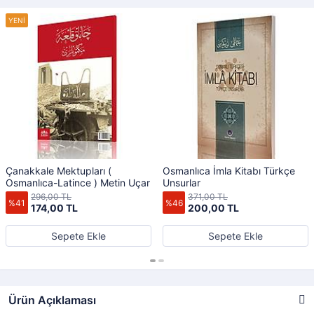
Çanakkale Mektupları (
Osmanlıca İmla Kitabı Türkçe
Osmanlıca-Latince ) Metin Uçar
Unsurlar
296,00 TL
371,00 TL
%41
%46
174,00 TL
200,00 TL
Sepete Ekle
Sepete Ekle
Ürün Açıklaması