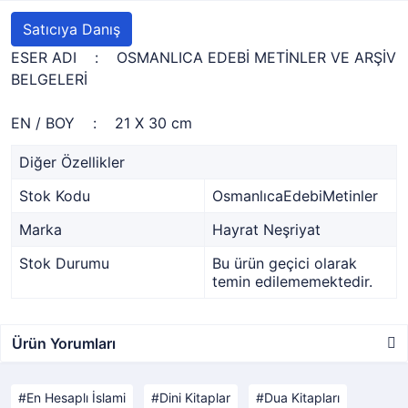
Satıcıya Danış
ESER ADI : OSMANLICA EDEBİ METİNLER VE ARŞİV
BELGELERİ
EN / BOY : 21 X 30 cm
Diğer Özellikler
Stok Kodu
OsmanlıcaEdebiMetinler
Marka
Hayrat Neşriyat
Stok Durumu
Bu ürün geçici olarak
temin edilememektedir.
Ürün Yorumları
En Hesaplı İslami
Dini Kitaplar
Dua Kitapları