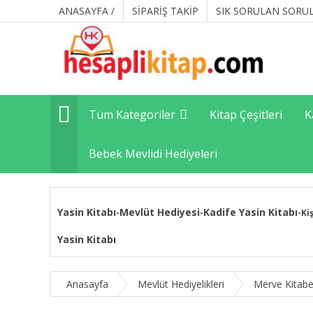
ANASAYFA /
SİPARİŞ TAKİP
SIK SORULAN SORU
Tüm Kategoriler
Kitap Çeşitleri
K
Bebek Mevlidi Hediyeleri
Yasin Kitabı
Mevlüt Hediyesi
Kadife Yasin Kitabı
-
-
-
Ki
Yasin Kitabı
Anasayfa
Mevlüt Hediyelikleri
Merve Kitabe