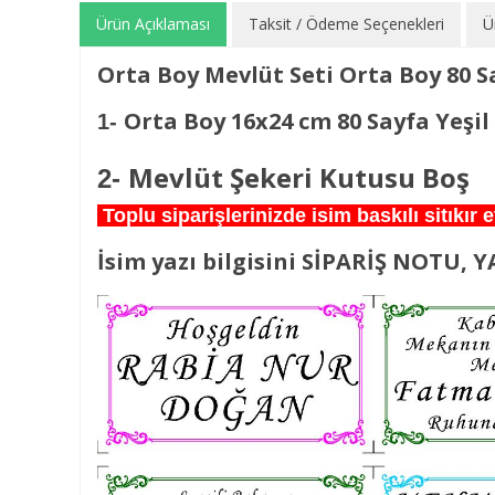
Ürün Açıklaması
Taksit / Ödeme Seçenekleri
Ü
Orta Boy Mevlüt Seti Orta Boy 80 S
Orta Boy 16x24 cm 80 Sayfa Yeşil
1-
Mevlüt Şekeri Kutusu Boş
2-
Toplu siparişlerinizde isim baskılı sitıkı
İsim yazı bilgisini SİPARİŞ NOTU, YA