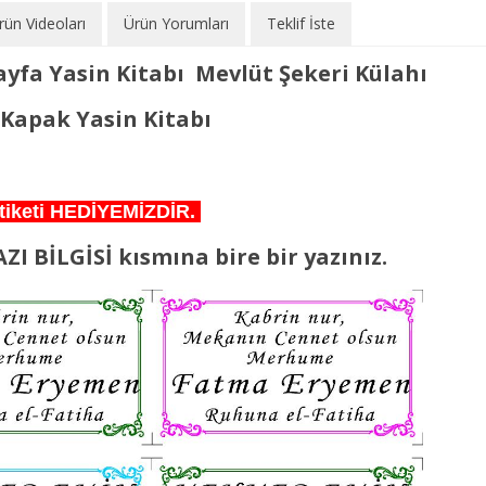
rün Videoları
Ürün Yorumları
Teklif İste
ayfa Yasin Kitabı Mevlüt Şekeri Külahı
 Kapak Yasin Kitabı
r etiketi HEDİYEMİZDİR.
ZI BİLGİSİ kısmına bire bir yazınız.