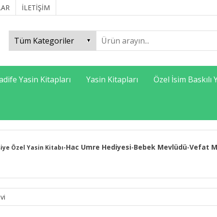
LAR
İLETİŞİM
adife Yasin Kitapları
Yasin Kitapları
Özel İsim Baskılı 
Hac Umre Hediyesi
Bebek Mevlüdü
Vefat M
şiye Özel Yasin Kitabı
-
-
-
vi