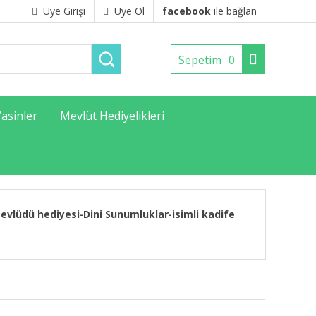
Üye Girişi
Üye Ol
facebook
ile bağlan
Sepetim
0
Yasinler
Mevlüt Hediyelikleri
evlüdü hediyesi
Dini Sunumluklar
isimli kadife
-
-