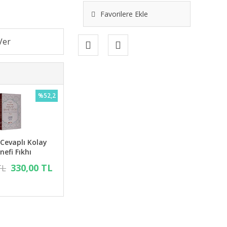
Favorilere Ekle
%52,2
 Cevaplı Kolay
nefi Fıkhı
330,00 TL
TL