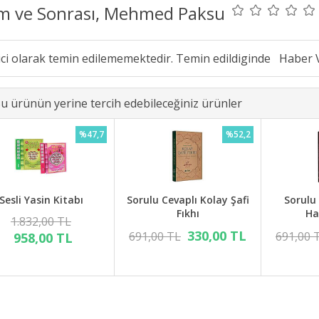
m ve Sonrası, Mehmed Paksu
ici olarak temin edilememektedir. Temin edildiginde
u ürünün yerine tercih edebileceğiniz ürünler
%47,7
%52,2
Sesli Yasin Kitabı
Sorulu Cevaplı Kolay Şafi
Sorulu
Fıkhı
Ha
1.832,00 TL
330,00 TL
691,00 TL
691,00 
958,00 TL