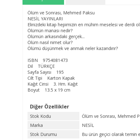
Ölüm ve Sonrası, Mehmed Paksu
NESİL YAYINLARI
Elinizdeki kitap hepimizin en mühim meselesi ve derdi olan
Ölümün manası nedir?
Ölümün arkasındaki gerçek...
Ölüm nasıl nimet olur?
Ölümü düşünmek ve anmak neler kazandırır?
ISBN 9754081473
Dil TÜRKÇE
Sayfa Sayısı 195
Cilt Tipi Karton Kapak
Kağıt Cinsi 3. Hm. Kağıt
Boyut 13.5 x 19 cm
Diğer Özellikler
Stok Kodu
Ölüm ve Sonrası, Mehmed 
Marka
NESİL
Stok Durumu
Bu ürün geçici olarak temin 