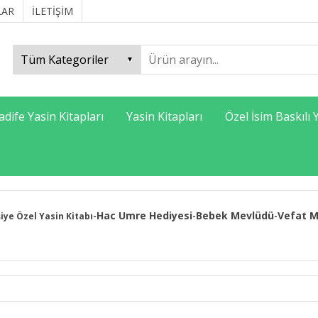
LAR
İLETİŞİM
adife Yasin Kitapları
Yasin Kitapları
Özel İsim Baskılı 
Hac Umre Hediyesi
Bebek Mevlüdü
Vefat M
şiye Özel Yasin Kitabı
-
-
-