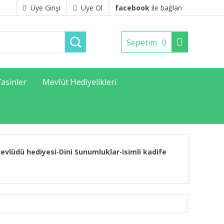
Üye Girişi
Üye Ol
facebook
ile bağlan
Sepetim
0
Yasinler
Mevlüt Hediyelikleri
evlüdü hediyesi
Dini Sunumluklar
isimli kadife
-
-