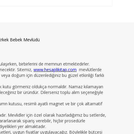
Erkek Bebek Mevlüdü
 ulaşırken, birbirlerini de memnun etmektedirler.
necektir. Sitemiz,
www.hesaplikitap.com
mevlütlerde
veya doğum için düzenlediğiniz bu güzel etkinliği farklı
yelik kutu görmeniz oldukça normaldir. Namaz kılamayan
ileceğiniz bir üründür. Dilerseniz toplu alım seçeneğiyle
kumn kutusu, resimli ayatli magnet ve bir çok altarnatif
 Mevlidler için özel olarak hazırladığımız bu setlerde,
arlanarak sipariş verebilir, hiçbir prosedürle
iyelikleri yer almaktadır.
leri, uygun fiyatlar uygulayacağız. Böylelikle bütçesi