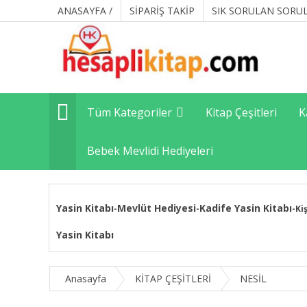
ANASAYFA /
SİPARİŞ TAKİP
SIK SORULAN SORU
Tüm Kategoriler
Kitap Çeşitleri
K
Bebek Mevlidi Hediyeleri
Yasin Kitabı
Mevlüt Hediyesi
Kadife Yasin Kitabı
-
-
-
Ki
Yasin Kitabı
Anasayfa
KİTAP ÇEŞİTLERİ
NESİL