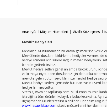
l
|
l
Anasayfa
Müşteri Hizmetleri
Gizlilik Sözleşmesi
K
Mevlüt Hediyeleri
Mevlidler, Müslümanların bir araya gelmelerine vesile ola
Mevlütlerde dostların birbirlerine hediyeler vermesi de 
hediye etmeniz için sizlere uygun mevlid hediyelerini sat
bir hale getirebilirsiniz.
Mevlüt hediye setleri genel anlamda birçok ürünü içind
ve kılmaya niyet eden dostlarınız için de harika bir armağ
mevlüte gelen bütün sevdiklerinize mevlüt hediye seti ver
Mevlüt hediye setleri içerisinde bulunan Yasin-i Şerif ki
hediye ler mevcuttur.
Sitemiz, www.hesaplikitap.com Müslüman mümin kardeşler
istediğiniz tüm ürünleri kolaylıkla bulabileceksiniz. Ay
uğraşmadan ürünleri teslim alabilirler. Her daim uygun fi
www.hesaplikitap.com
sitesi, müşterilerini her daim me