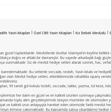
l
l
l
adife Yasin kitapları
Özel Ciltli Yasin Kitapları
Kız Bebek Mevlüdü
n güzel toplantılardır. Mevlütlerde dostlar İslamiyet’in keyfine birlikte
oldukça doğru ve ahlaki bir davranıştır. Bu sayede arkadaşlık bağı güçle
ışa sunmaktadır. Siz de mevlüt hediye setleri alarak sünnet, hac, vefat 
e barındırmaktadır. Bu setlerde seccade, tesbih, Yasin kitabı ve hedi
an olan Mevlüt hediye setleri, etkinliklerinizde rahatlıkla sipariş vereb
ebilirsiniz.
tapları, 99 taneli gül kokulu tesbih, seccade, takke, yazma, tül kese, lo
imize her daim en güzel ve en kaliteli ürünleri sunmaya çalışmaktadır.
nı zamanda toplu alım gerçekleştirmek isteyen müminler de sitemizden yar
yat ve kaliteli ürün anlayışıyla hareket eden sitemizde farklı mevlüt hed
mnun etmeye çalışmaktadır. Bu kapsamda satışa çıkardığımız hediye set