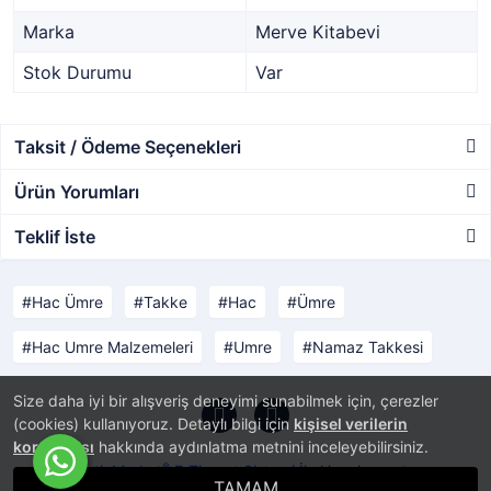
Marka
Merve Kitabevi
Stok Durumu
Var
Taksit / Ödeme Seçenekleri
Ürün Yorumları
Teklif İste
Hac Ümre
Takke
Hac
Ümre
Hac Umre Malzemeleri
Umre
Namaz Takkesi
Size daha iyi bir alışveriş deneyimi sunabilmek için, çerezler
(cookies) kullanıyoruz. Detaylı bilgi için
kişisel verilerin
korunması
hakkında aydınlatma metnini inceleyebilirsiniz.
®
PlatinMarket
E-Ticaret Sistemi
İle Hazırlanmıştır.
TAMAM