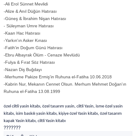
-Ali Erol Sünnet Mevlidi
-Alize & Anıl Düğün Hatırası
-Güneş & İbrahim Nişan Hatırası
- Süleyman Umre Hatırası
-Kaan Hac Hatırası
-Yarkın'ın Asker Kınası
-Fatih'in Doğum Günü Hatırası
-Ebru Albayrak Ölüm - Cenaze Mevlüdü
-Fulya & Fırat Söz Hatırası
-Nazan Diş Buğdayı
-Merhume Pakize Ermiş'in Ruhuna el-Fatiha 10.06.2018
-Kabrin Nur, Mekanın Cennet Olsun. Merhum Mehmet Doğan'ın
Ruhuna el-Fatiha 13.08.1999
özel ciltli yasin kitabı, özel tasarım yasin, ciltli Yasin, isme özel yasin
kitabı, isim baskılı yasin kitabı, kişiye özel Yasin kitabı, özel tasarım
kapak Yasin kitabı, ciltli Yasin kitabı
???????