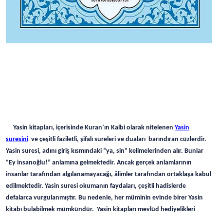
Yasin kitapları, içerisinde Kuran’ın Kalbi olarak nitelenen
Yasin
suresini
ve çeşitli faziletli, şifalı sureleri ve duaları barındıran cüzlerdir.
Yasin suresi, adını giriş kısmındaki “ya, sin” kelimelerinden alır. Bunlar
“Ey insanoğlu!” anlamına gelmektedir. Ancak gerçek anlamlarının
insanlar tarafından algılanamayacağı, âlimler tarafından ortaklaşa kabul
edilmektedir. Yasin suresi okumanın faydaları, çeşitli hadislerde
defalarca vurgulanmıştır. Bu nedenle, her müminin evinde birer Yasin
kitabı bulabilmek mümkündür. Yasin kitapları mevlüd hediyelikleri