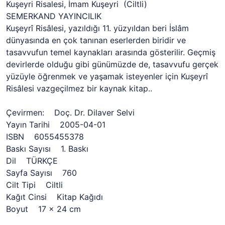
Kuşeyri Risalesi, İmam Kuşeyri (Ciltli)
SEMERKAND YAYINCILIK
Kuşeyrî Risâlesi, yazıldığı 11. yüzyıldan beri İslâm
dünyasında en çok tanınan eserlerden biridir ve
tasavvufun temel kaynakları arasında gösterilir. Geçmiş
devirlerde olduğu gibi günümüzde de, tasavvufu gerçek
yüzüyle öğrenmek ve yaşamak isteyenler için Kuşeyrî
Risâlesi vazgeçilmez bir kaynak kitap..
Çevirmen: Doç. Dr. Dilaver Selvi
Yayın Tarihi 2005-04-01
ISBN 6055455378
Baskı Sayısı 1. Baskı
Dil TÜRKÇE
Sayfa Sayısı 760
Cilt Tipi Ciltli
Kağıt Cinsi Kitap Kağıdı
Boyut 17 x 24 cm