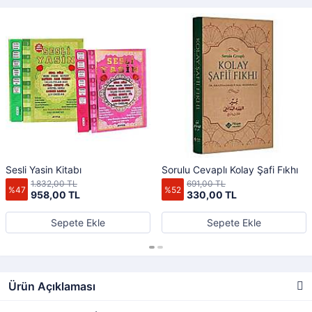
Sesli Yasin Kitabı
Sorulu Cevaplı Kolay Şafi Fıkhı
1.832,00 TL
691,00 TL
%47
%52
958,00 TL
330,00 TL
Sepete Ekle
Sepete Ekle
Ürün Açıklaması