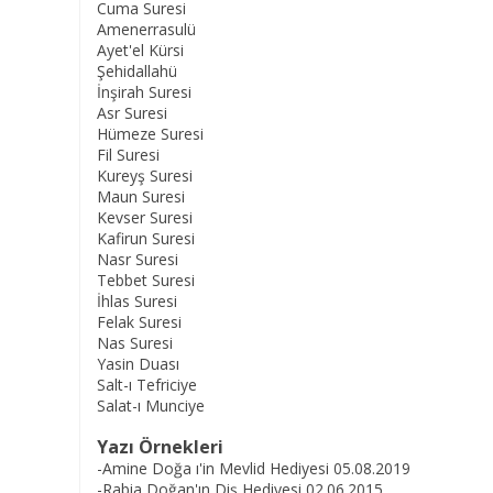
Cuma Suresi
Amenerrasulü
Ayet'el Kürsi
Şehidallahü
İnşirah Suresi
Asr Suresi
Hümeze Suresi
Fil Suresi
Kureyş Suresi
Maun Suresi
Kevser Suresi
Kafirun Suresi
Nasr Suresi
Tebbet Suresi
İhlas Suresi
Felak Suresi
Nas Suresi
Yasin Duası
Salt-ı Tefriciye
Salat-ı Munciye
Yazı Örnekleri
-Amine Doğa ı'in Mevlid Hediyesi 05.08.2019
-Rabia Doğan'ın Diş Hediyesi 02.06.2015