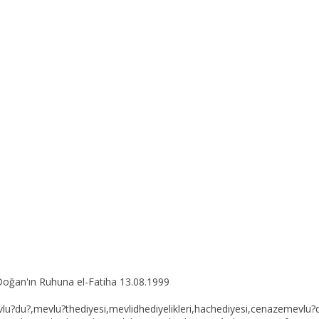
ğan'ın Ruhuna el-Fatiha 13.08.1999
vlu?du?,mevlu?thediyesi,mevlidhediyelikleri,hachediyesi,cenazemevlu?d