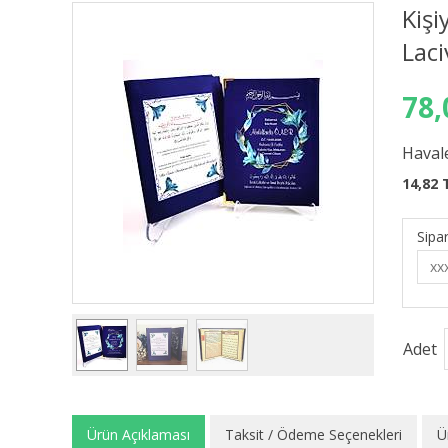
Kişi
Laci
78,
Havale
14,82 
Sipar
Adet
Ürün Açıklaması
Taksit / Ödeme Seçenekleri
Ü