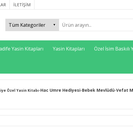
LAR
İLETİŞİM
adife Yasin Kitapları
Yasin Kitapları
Özel İsim Baskılı 
Hac Umre Hediyesi
Bebek Mevlüdü
Vefat M
şiye Özel Yasin Kitabı
-
-
-