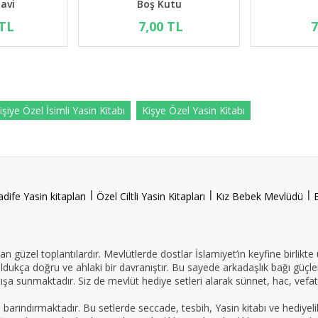
Model Mavi
43,00 TL
43,00 TL
işiye Özel İsimli Yasin Kitabı
Kişye Özel Yasin Kitabı
l
l
l
adife Yasin kitapları
Özel Ciltli Yasin Kitapları
Kız Bebek Mevlüdü
n güzel toplantılardır. Mevlütlerde dostlar İslamiyet’in keyfine birlikte
oldukça doğru ve ahlaki bir davranıştır. Bu sayede arkadaşlık bağı güçle
ışa sunmaktadır. Siz de mevlüt hediye setleri alarak sünnet, hac, vefat 
e barındırmaktadır. Bu setlerde seccade, tesbih, Yasin kitabı ve hedi