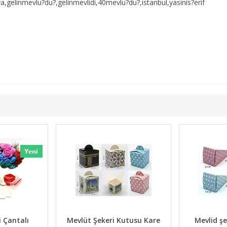
a,gelinmevlu?du?,gelinmevlidi,40mevlu?du?,istanbul,yasinis?erif
Bonbon Mavi Mevlüd Şekeri
Mevlüd Şekeri Çantalı