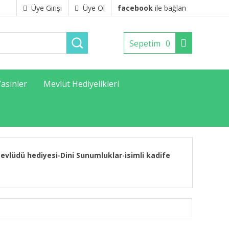
Üye Girişi
Üye Ol
facebook
ile bağlan
Sepetim
0
Yasinler
Mevlüt Hediyelikleri
evlüdü hediyesi
Dini Sunumluklar
isimli kadife
-
-