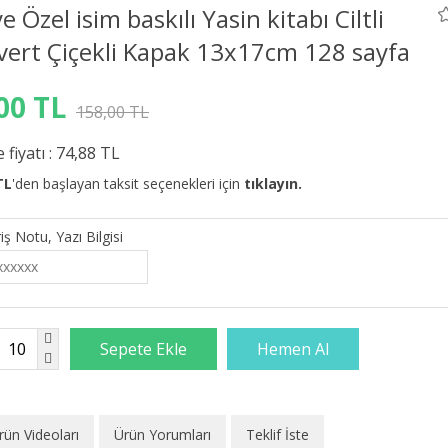
ye Özel isim baskılı Yasin kitabı Ciltli
vert Çiçekli Kapak 13x17cm 128 sayfa
00 TL
158,00 TL
 fiyatı :
74,88 TL
TL
'den başlayan taksit seçenekleri için
tıklayın.
iş Notu, Yazı Bilgisi
rün Videoları
Ürün Yorumları
Teklif İste