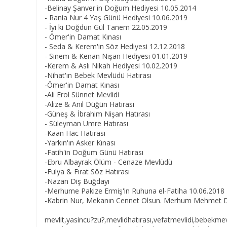
-Belinay Şanver'in Doğum Hediyesi 10.05.2014
- Rania Nur 4 Yaş Günü Hediyesi 10.06.2019
- İyi ki Doğdun Gül Tanem 22.05.2019
- Ömer'in Damat Kınası
- Seda & Kerem'in Söz Hediyesi 12.12.2018
- Sinem & Kenan Nişan Hediyesi 01.01.2019
-Kerem & Aslı Nikah Hediyesi 10.02.2019
-Nihat'ın Bebek Mevlüdü Hatırası
-Ömer'in Damat Kınası
-Ali Erol Sünnet Mevlidi
-Alize & Anıl Düğün Hatırası
-Güneş & İbrahim Nişan Hatırası
- Süleyman Umre Hatırası
-Kaan Hac Hatırası
-Yarkın'ın Asker Kınası
-Fatih'in Doğum Günü Hatırası
-Ebru Albayrak Ölüm - Cenaze Mevlüdü
-Fulya & Fırat Söz Hatırası
-Nazan Diş Buğdayı
-Merhume Pakize Ermiş'in Ruhuna el-Fatiha 10.06.2018
-Kabrin Nur, Mekanın Cennet Olsun. Merhum Mehmet Do
mevlit,yasincu?zu?,mevlidhatırası,vefatmevlidi,bebekme