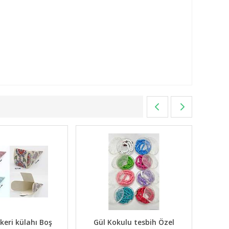
Mevlüt Şekeri Kutusu Kare
Mevlid şekeri külahı 