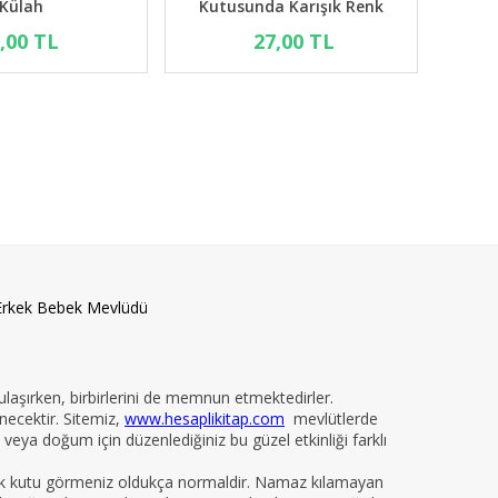
Boş Kutu
Külah
7,00 TL
7,00 TL
Erkek Bebek Mevlüdü
 ulaşırken, birbirlerini de memnun etmektedirler.
necektir. Sitemiz,
www.hesaplikitap.com
mevlütlerde
veya doğum için düzenlediğiniz bu güzel etkinliği farklı
yelik kutu görmeniz oldukça normaldir. Namaz kılamayan