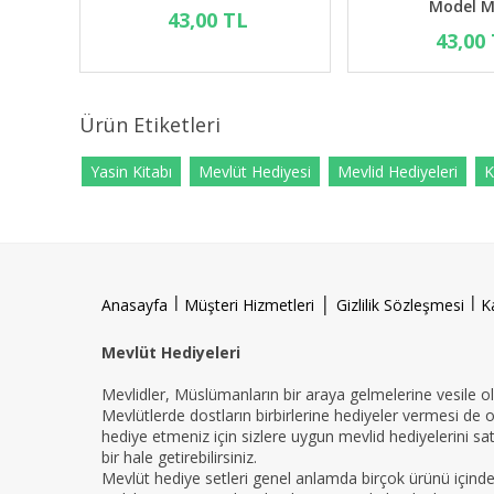
Şekeri
43,00 TL
43,00 TL
Ürün Etiketleri
Yasin Kitabı
Mevlüt Hediyesi
Mevlid Hediyeleri
K
l
|
l
Anasayfa
Müşteri Hizmetleri
Gizlilik Sözleşmesi
K
Mevlüt Hediyeleri
Mevlidler, Müslümanların bir araya gelmelerine vesile ola
Mevlütlerde dostların birbirlerine hediyeler vermesi de 
hediye etmeniz için sizlere uygun mevlid hediyelerini sat
bir hale getirebilirsiniz.
Mevlüt hediye setleri genel anlamda birçok ürünü içind