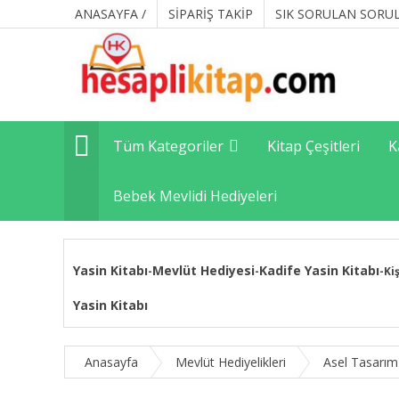
ANASAYFA /
SİPARİŞ TAKİP
SIK SORULAN SORU
Tüm Kategoriler
Kitap Çeşitleri
K
Bebek Mevlidi Hediyeleri
Yasin Kitabı
Mevlüt Hediyesi
Kadife Yasin Kitabı
-
-
-
Ki
Yasin Kitabı
Anasayfa
Mevlüt Hediyelikleri
Asel Tasarım