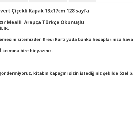
acivert Çiçekli Kapak 13x17cm 128 sayfa
azır Mealli Arapça Türkçe Okunuşlu
LİR.
ödemesini sitemizden Kredi Kartı yada banka hesaplarınıza haval
 kısmına bire bir yazınız.
göndermiyoruz, kitabın kapağını sizin istediğiniz şekilde özel ba