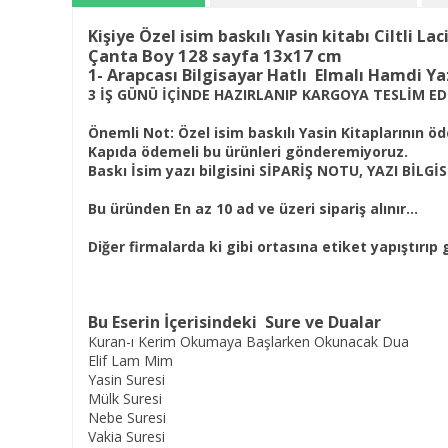
Kişiye Özel isim baskılı Yasin kitabı Ciltli L
Çanta Boy 128 sayfa 13x17 cm
1- Arapcası Bilgisayar Hatlı Elmalı Hamdi Y
3 İŞ GÜNÜ İÇİNDE HAZIRLANIP KARGOYA TESLİM EDİ
Önemli Not
: Özel isim baskılı Yasin Kitaplarının 
Kapıda ödemeli bu ürünleri gönderemiyoruz.
Baskı İsim yazı bilgisini SİPARİŞ NOTU, YAZI BİLGİSİ
Bu üründen En az 10 ad ve üzeri sipariş alınır...
Diğer firmalarda ki gibi ortasına etiket yapıştırıp 
Bu Eserin İçerisindeki Sure ve Dualar
Kuran-ı Kerim Okumaya Başlarken Okunacak Dua
Elif Lam Mim
Yasin Suresi
Mülk Suresi
Nebe Suresi
Vakia Suresi