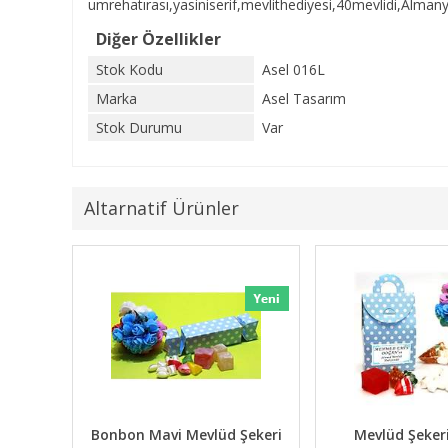
umrehatırası,yasiniserif,mevlithediyesi,40mevlidi,Almany
Diğer Özellikler
Stok Kodu
Asel 016L
Marka
Asel Tasarım
Stok Durumu
Var
Altarnatif Ürünler
 Desenli Mevlüd Şekeri
Bonbon Pembe Mevlüd