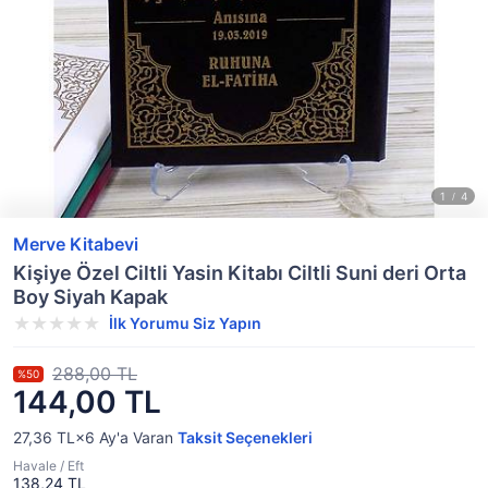
Merve Kitabevi
Kişiye Özel Ciltli Yasin Kitabı Ciltli Suni deri Orta
Boy Siyah Kapak
İlk Yorumu Siz Yapın
288,00 TL
%50
144,00 TL
27,36 TL×6
Ay'a Varan
Taksit Seçenekleri
Havale / Eft
138,24 TL