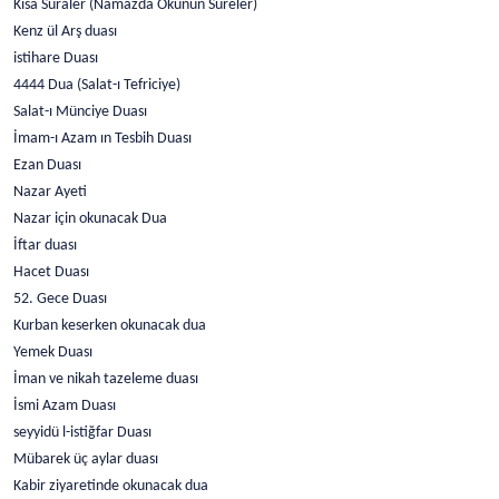
Kısa Suraler (Namazda Okunun Sureler)
Kenz ül Arş duası
istihare Duası
4444 Dua (Salat-ı Tefriciye)
Salat-ı Münciye Duası
İmam-ı Azam ın Tesbih Duası
Ezan Duası
Nazar Ayeti
Nazar için okunacak Dua
İftar duası
Hacet Duası
52. Gece Duası
Kurban keserken okunacak dua
Yemek Duası
İman ve nikah tazeleme duası
İsmi Azam Duası
seyyidü l-istiğfar Duası
Mübarek üç aylar duası
Kabir ziyaretinde okunacak dua