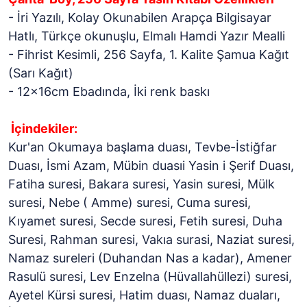
- İri Yazılı, Kolay Okunabilen Arapça Bilgisayar
Hatlı, Türkçe okunuşlu, Elmalı Hamdi Yazır Mealli
- Fihrist Kesimli, 256 Sayfa, 1. Kalite Şamua Kağıt
(Sarı Kağıt)
- 12x16cm Ebadında, İki renk baskı
İçindekiler:
Kur'an Okumaya başlama duası, Tevbe-İstiğfar
Duası, İsmi Azam, Mübin duasıi Yasin i Şerif Duası,
Fatiha suresi, Bakara suresi, Yasin suresi, Mülk
suresi, Nebe ( Amme) suresi, Cuma suresi,
Kıyamet suresi, Secde suresi, Fetih suresi, Duha
Suresi, Rahman suresi, Vakıa surasi, Naziat suresi,
Namaz sureleri (Duhandan Nas a kadar), Amener
Rasulü suresi, Lev Enzelna (Hüvallahüllezi) suresi,
Ayetel Kürsi suresi, Hatim duası, Namaz duaları,