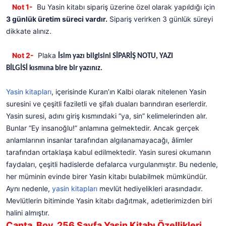
Not 1-
Bu Yasin kitabı sipariş üzerine özel olarak yapıldığı için
3 günlük üretim süreci vardır.
Sipariş verirken 3 günlük süreyi
dikkate alınız.
Not 2-
Plaka
İsim yazı bilgisini SİPARİŞ NOTU, YAZI
BİLGİSİ kısmına bire bir yazınız.
Yasin kitapları
, içerisinde Kuran’ın Kalbi olarak nitelenen Yasin
suresini ve çeşitli faziletli ve şifalı duaları barındıran eserlerdir.
Yasin suresi, adını giriş kısmındaki “ya, sin” kelimelerinden alır.
Bunlar “Ey insanoğlu!” anlamına gelmektedir. Ancak gerçek
anlamlarının insanlar tarafından algılanamayacağı, âlimler
tarafından ortaklaşa kabul edilmektedir. Yasin suresi okumanın
faydaları, çeşitli hadislerde defalarca vurgulanmıştır. Bu nedenle,
her müminin evinde birer Yasin kitabı bulabilmek mümkündür.
Aynı nedenle,
yasin kitapları
mevlüt hediyelikleri arasındadır.
Mevlütlerin bitiminde Yasin kitabı dağıtmak, adetlerimizden biri
halini almıştır.
Çanta Boy, 256 Sayfa Yasin Kitabı Özellikleri