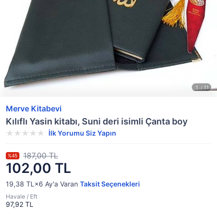
Merve Kitabevi
Kılıflı Yasin kitabı, Suni deri isimli Çanta boy
İlk Yorumu Siz Yapın
187,00 TL
%45
102,00 TL
19,38 TL×6
Ay'a Varan
Taksit Seçenekleri
Havale / Eft
97,92 TL