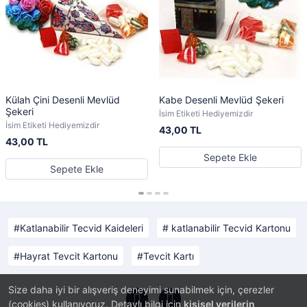
Külah Çini Desenli Mevlüd
Kabe Desenli Mevlüd Şekeri
Şekeri
İsim Etiketi Hediyemizdir
İsim Etiketi Hediyemizdir
43,00 TL
43,00 TL
Sepete Ekle
Sepete Ekle
Katlanabilir Tecvid Kaideleri
katlanabilir Tecvid Kartonu
Hayrat Tevcit Kartonu
Tevcit Kartı
Size daha iyi bir alışveriş deneyimi sunabilmek için, çerezler
(cookies) kullanıyoruz. Detaylı bilgi için
kişisel verilerin