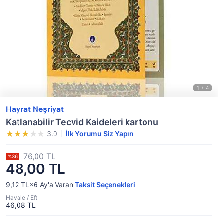
Hayrat Neşriyat
Katlanabilir Tecvid Kaideleri kartonu
3.0
İlk Yorumu Siz Yapın
76,00 TL
%36
48,00 TL
9,12 TL×6
Ay'a Varan
Taksit Seçenekleri
Havale / Eft
46,08 TL