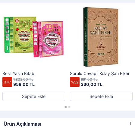
Sesli Yasin Kitabı
Sorulu Cevaplı Kolay Şafi Fıkhı
1.832,00 TL
691,00 TL
%47
%52
958,00 TL
330,00 TL
Sepete Ekle
Sepete Ekle
Ürün Açıklaması