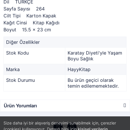
Dil TÜRKÇE
Sayfa Sayısı 264
Cilt Tipi Karton Kapak
Kağıt Cinsi Kitap Kağıdı
Boyut 15.5 x 23 cm
Diğer Özellikler
Stok Kodu
Karatay Diyeti'yle Yaşam
Boyu Sağlık
Marka
HayyKitap
Stok Durumu
Bu ürün geçici olarak
temin edilememektedir.
Ürün Yorumları
Size daha iyi bir alışveriş deneyimi sunabilmek için, çerezler
(cookies) kullanıyoruz. Detaylı bilgi için
kişisel verilerin