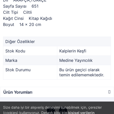
Dil ARAPÇA,TÜRKÇE
Sayfa Sayısı 651
Cilt Tipi Ciltli
Kağıt Cinsi Kitap Kağıdı
Boyut 14 x 20 cm
Diğer Özellikler
Stok Kodu
Kalplerin Keşfi
Marka
Medine Yayıncılık
Stok Durumu
Bu ürün geçici olarak
temin edilememektedir.
Ürün Yorumları
Size daha iyi bir alışveriş deneyimi sunabilmek için, çerezler
(cookies) kullanıyoruz. Detaylı bilgi için
kişisel verilerin