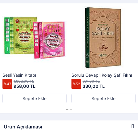
Sesli Yasin Kitabı
Sorulu Cevaplı Kolay Şafi Fıkhı
1.832,00 TL
691,00 TL
%47
%52
958,00 TL
330,00 TL
Sepete Ekle
Sepete Ekle
Ürün Açıklaması