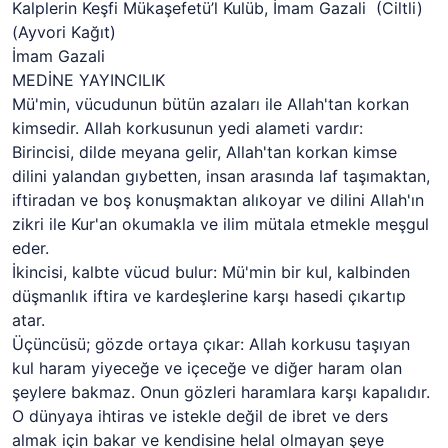
Kalplerin Keşfi Mükaşefetü’l Kulüb, İmam Gazali (Ciltli)
(Ayvori Kağıt)
İmam Gazali
MEDİNE YAYINCILIK
Mü'min, vücudunun bütün azaları ile Allah'tan korkan
kimsedir. Allah korkusunun yedi alameti vardır:
Birincisi, dilde meyana gelir, Allah'tan korkan kimse
dilini yalandan gıybetten, insan arasında laf taşımaktan,
iftiradan ve boş konuşmaktan alıkoyar ve dilini Allah'ın
zikri ile Kur'an okumakla ve ilim mütala etmekle meşgul
eder.
İkincisi, kalbte vücud bulur: Mü'min bir kul, kalbinden
düşmanlık iftira ve kardeşlerine karşı hasedi çıkartıp
atar.
Üçüncüsü; gözde ortaya çıkar: Allah korkusu taşıyan
kul haram yiyeceğe ve içeceğe ve diğer haram olan
şeylere bakmaz. Onun gözleri haramlara karşı kapalıdır.
O dünyaya ihtiras ve istekle değil de ibret ve ders
almak için bakar ve kendisine helal olmayan şeye