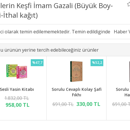
lerin Keşfi İmam Gazali (Büyük Boy-
li-İthal kağıt)
ici olarak temin edilememektedir. Temin edildiginde
u ürünün yerine tercih edebileceğiniz ürünler
%47,7
%52,2
Sesli Yasin Kitabı
Sorulu Cevaplı Kolay Şafi
Sorulu
Fıkhı
Ha
1.832,00 TL
330,00 TL
691,00 TL
691,00 
958,00 TL