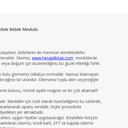
Erkek Bebek Mevlüdü
 ulaşırken, birbirlerini de memnun etmektedirler.
necektir. Sitemiz,
www.hesaplikitap.com
mevlütlerde
veya doğum için düzenlediğiniz bu güzel etkinliği farklı
yelik kutu görmeniz oldukça normaldir. Namaz kılamayan
ileceğiniz bir üründür. Dilerseniz toplu alım seçeneğiyle
kumn kutusu, resimli ayatli magnet ve bir çok altarnatif
 Mevlidler için özel olarak hazırladığımız bu setlerde,
arlanarak sipariş verebilir, hiçbir prosedürle
iyelikleri yer almaktadır.
leri, uygun fiyatlar uygulayacağız. Böylelikle bütçesi
da barındıran sitemiz, kredi kartı, EFT ve kapıda ödeme