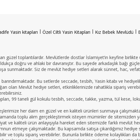
l
l
l
adife Yasin kitapları
Özel Ciltli Yasin Kitapları
Kız Bebek Mevlüdü
n güzel toplantılardır. Mevlütlerde dostlar İslamiyet’in keyfine birlikte
oldukça doğru ve ahlaki bir davranıştır. Bu sayede arkadaşlık bağı güçle
ışa sunmaktadır. Siz de mevlüt hediye setleri alarak sünnet, hac, vefat 
e barındırmaktadır. Bu setlerde seccade, tesbih, Yasin kitabı ve hedi
an olan Mevlüt hediye setleri, etkinliklerinizde rahatlıkla sipariş vereb
ebilirsiniz.
tapları, 99 taneli gül kokulu tesbih, seccade, takke, yazma, tül kese, lo
imize her daim en güzel ve en kaliteli ürünleri sunmaya çalışmaktadır.
nı zamanda toplu alım gerçekleştirmek isteyen müminler de sitemizden yar
yat ve kaliteli ürün anlayışıyla hareket eden sitemizde farklı mevlüt hed
mnun etmeye çalışmaktadır. Bu kapsamda satışa çıkardığımız hediye set
apabilir ve toplu sipariş verebilirler. Bununla birlikte ödeme kolaylıkları 