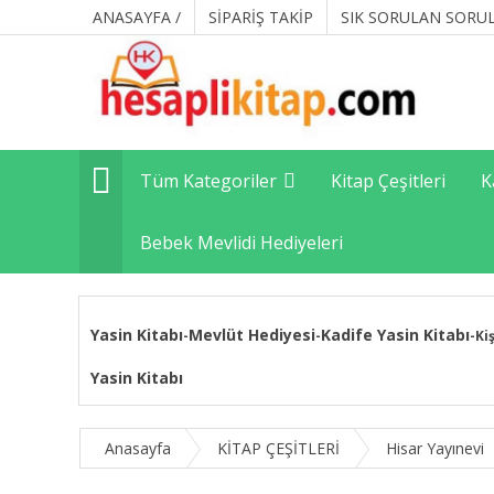
ANASAYFA /
SİPARİŞ TAKİP
SIK SORULAN SORU
Tüm Kategoriler
Kitap Çeşitleri
K
Bebek Mevlidi Hediyeleri
Yasin Kitabı
Mevlüt Hediyesi
Kadife Yasin Kitabı
-
-
-
Ki
Yasin Kitabı
Anasayfa
KİTAP ÇEŞİTLERİ
Hisar Yayınevi