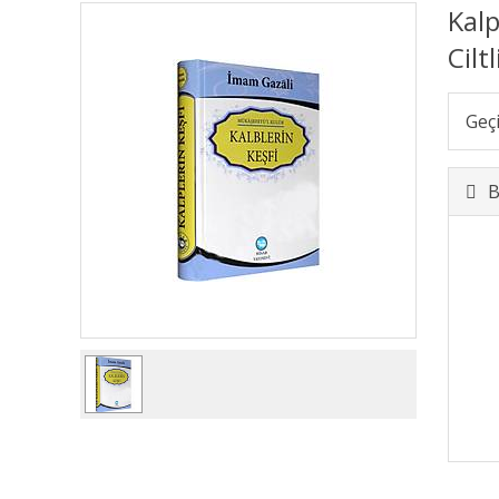
Kalp
Cilt
Geç
B