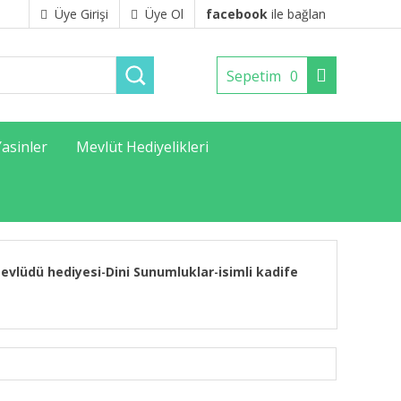
Üye Girişi
Üye Ol
facebook
ile bağlan
Sepetim
0
Yasinler
Mevlüt Hediyelikleri
evlüdü hediyesi
Dini Sunumluklar
isimli kadife
-
-