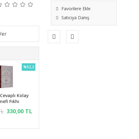
Favorilere Ekle
Satıcıya Danış
%52,2
 Cevaplı Kolay
nefi Fıkhı
330,00 TL
TL