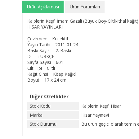
Ürün Açıklaması
Ürün Yorumları
Kalplerin Keşfi İmam Gazali (Büyük Boy-Ciltli-İthal kağıt)
HİSAR YAYINLARI
Çevirmen: Kollektif
Yayın Tarihi 2011-01-24
Baskı Sayısı 2. Baskı
Dil TÜRKÇE
Sayfa Sayısı 601
Cilt Tipi Ciltli
Kağıt Cinsi Kitap Kağıdı
Boyut 17 x 24 cm
Diğer Özellikler
Stok Kodu
Kalplerin Keşfi Hisar
Marka
Hisar Yayınevi
Stok Durumu
Bu ürün geçici olarak temin 