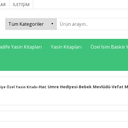
LAR
İLETİŞİM
adife Yasin Kitapları
Yasin Kitapları
Özel İsim Baskılı 
Hac Umre Hediyesi
Bebek Mevlüdü
Vefat M
şiye Özel Yasin Kitabı
-
-
-