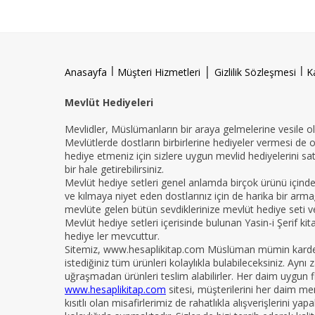
l
|
l
Anasayfa
Müşteri Hizmetleri
Gizlilik Sözleşmesi
K
Mevlüt Hediyeleri
Mevlidler, Müslümanların bir araya gelmelerine vesile ola
Mevlütlerde dostların birbirlerine hediyeler vermesi de 
hediye etmeniz için sizlere uygun mevlid hediyelerini sat
bir hale getirebilirsiniz.
Mevlüt hediye setleri genel anlamda birçok ürünü içind
ve kılmaya niyet eden dostlarınız için de harika bir armağ
mevlüte gelen bütün sevdiklerinize mevlüt hediye seti ver
Mevlüt hediye setleri içerisinde bulunan Yasin-i Şerif ki
hediye ler mevcuttur.
Sitemiz, www.hesaplikitap.com Müslüman mümin kardeşler
istediğiniz tüm ürünleri kolaylıkla bulabileceksiniz. Ay
uğraşmadan ürünleri teslim alabilirler. Her daim uygun fi
www.hesaplikitap.com
sitesi, müşterilerini her daim me
kısıtlı olan misafirlerimiz de rahatlıkla alışverişlerini y