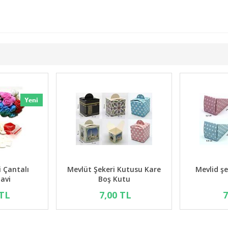
vi Mevlüd Şekeri
Mevlüd Şekeri Çantalı
Mevl
Model Mavi
3,00 TL
43,00 TL