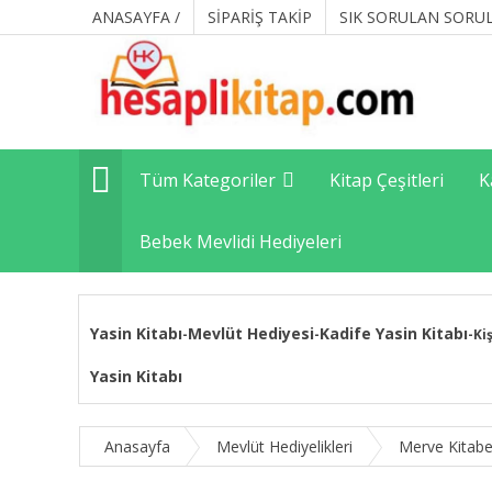
ANASAYFA /
SİPARİŞ TAKİP
SIK SORULAN SORU
Tüm Kategoriler
Kitap Çeşitleri
K
Bebek Mevlidi Hediyeleri
Yasin Kitabı
Mevlüt Hediyesi
Kadife Yasin Kitabı
-
-
-
Ki
Yasin Kitabı
Anasayfa
Mevlüt Hediyelikleri
Merve Kitabe