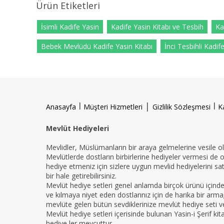
Ürün Etiketleri
İsimli Kadife Yasin
Kadife Yasin Kitabı ve Tesbih
Ka
Bebek Mevlüdü Kadife Yasin Kitabı
İnci Tesbihli Kadif
l
|
l
Anasayfa
Müşteri Hizmetleri
Gizlilik Sözleşmesi
K
Mevlüt Hediyeleri
Mevlidler, Müslümanların bir araya gelmelerine vesile ola
Mevlütlerde dostların birbirlerine hediyeler vermesi de 
hediye etmeniz için sizlere uygun mevlid hediyelerini sat
bir hale getirebilirsiniz.
Mevlüt hediye setleri genel anlamda birçok ürünü içind
ve kılmaya niyet eden dostlarınız için de harika bir armağ
mevlüte gelen bütün sevdiklerinize mevlüt hediye seti ver
Mevlüt hediye setleri içerisinde bulunan Yasin-i Şerif ki
hediye ler mevcuttur.