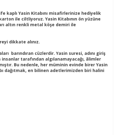
e kaplı Yasin Kitabını misafirlerinize hediyelik
arton ile ciltliyoruz. Yasin Kitabının ön yüzüne
arı altın renkli metal köşe demiri ile
reyi dikkate alınız.
uaları barındıran cüzlerdir. Yasin suresi, adını giriş
n insanlar tarafından algılanamayacağı, âlimler
mıştır. Bu nedenle, her müminin evinde birer Yasin
ı dağıtmak, en bilinen adetlerimizden biri halini