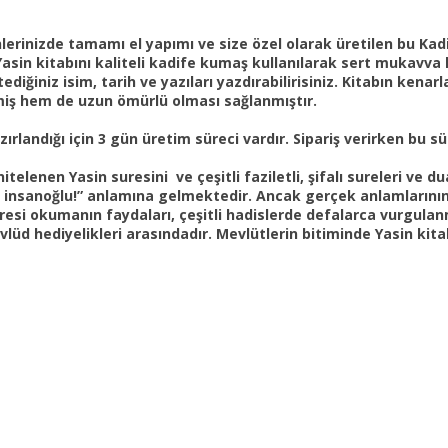
erinizde tamamı el yapımı ve size özel olarak üretilen bu Kadif
Yasin kitabını kaliteli kadife kumaş kullanılarak sert mukavva k
ediğiniz isim, tarih ve yazıları yazdırabilirisiniz. Kitabın kenarl
miş hem de uzun ömürlü olması sağlanmıştır.
ırlandığı için 3 gün üretim süreci vardır. Sipariş verirken bu sü
 nitelenen
Yasin suresini
ve çeşitli faziletli, şifalı sureleri ve d
“Ey insanoğlu!” anlamına gelmektedir. Ancak gerçek anlamlarını
resi okumanın faydaları, çeşitli hadislerde defalarca vurgulan
d hediyelikleri arasındadır. Mevlütlerin bitiminde Yasin kitab