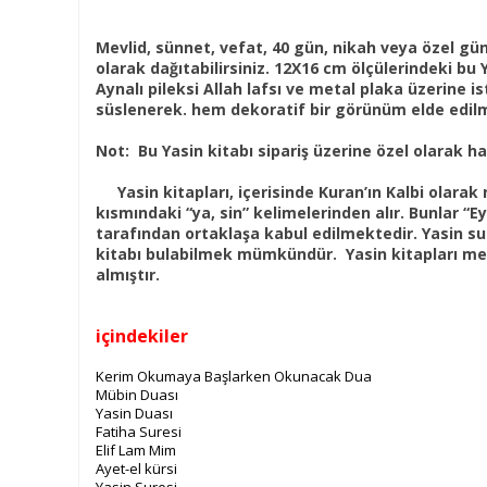
Mevlid, sünnet, vefat, 40 gün, nikah veya özel günl
olarak dağıtabilirsiniz. 12X16 cm ölçülerindeki bu 
Aynalı pileksi Allah lafsı ve metal plaka üzerine ist
süslenerek. hem dekoratif bir görünüm elde edil
Not: Bu Yasin kitabı sipariş üzerine özel olarak haz
Yasin kitapları, içerisinde Kuran’ın Kalbi olarak
kısmındaki “ya, sin” kelimelerinden alır. Bunlar 
tarafından ortaklaşa kabul edilmektedir. Yasin su
kitabı bulabilmek mümkündür. Yasin kitapları mevlü
almıştır.
içindekiler
Kerim Okumaya Başlarken Okunacak Dua
Mübin Duası
Yasin Duası
Fatiha Suresi
Elif Lam Mim
Ayet-el kürsi