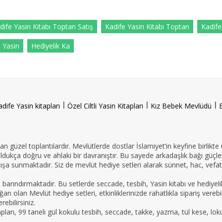
dife Yasin Kitabı Toptan Satış
Kadife Yasin Kitabı Toptan
Kadife
e Yasin
Hediyelik Ka
l
l
l
adife Yasin kitapları
Özel Ciltli Yasin Kitapları
Kız Bebek Mevlüdü
n güzel toplantılardır. Mevlütlerde dostlar İslamiyet’in keyfine birlikte
oldukça doğru ve ahlaki bir davranıştır. Bu sayede arkadaşlık bağı güçle
ışa sunmaktadır. Siz de mevlüt hediye setleri alarak sünnet, hac, vefat 
e barındırmaktadır. Bu setlerde seccade, tesbih, Yasin kitabı ve hedi
an olan Mevlüt hediye setleri, etkinliklerinizde rahatlıkla sipariş vereb
ebilirsiniz.
tapları, 99 taneli gül kokulu tesbih, seccade, takke, yazma, tül kese, lo