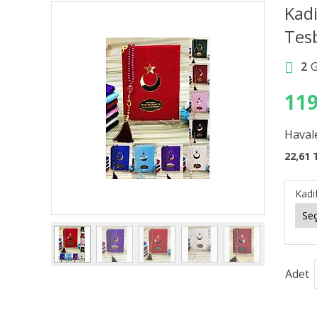
Kadi
Tesb
2
119
Havale
22,61 
Kadi
Adet