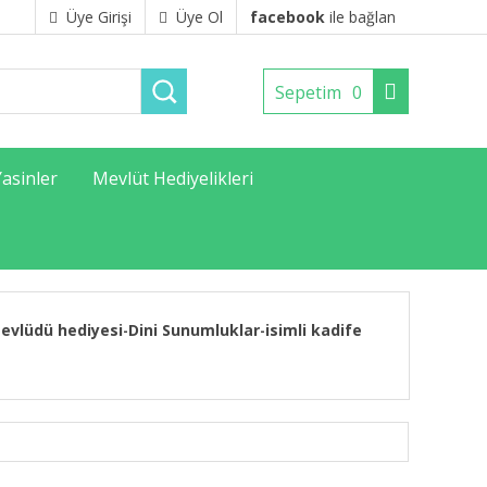
Üye Girişi
Üye Ol
facebook
ile bağlan
Sepetim
0
Yasinler
Mevlüt Hediyelikleri
evlüdü hediyesi
Dini Sunumluklar
isimli kadife
-
-