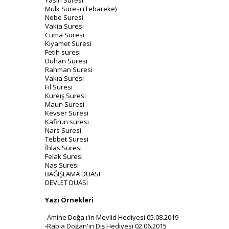
Yasin Suresi
Mülk Suresi (Tebareke)
Nebe Suresi
Vakia Suresi
Cuma Suresi
Kıyamet Suresi
Fetih suresi
Duhan Suresi
Rahman Suresi
Vakıa Suresi
Fil Suresi
Kureış Suresi
Maun Suresi
Kevser Suresi
Kafirun suresi
Nars Suresi
Tebbet Suresi
İhlas Suresi
Felak Suresi
Nas Suresi
BAĞIŞLAMA DUASI
DEVLET DUASI
Yazı Örnekleri
-Amine Doğa ı'in Mevlid Hediyesi 05.08.2019
-Rabia Doğan'ın Diş Hediyesi 02.06.2015