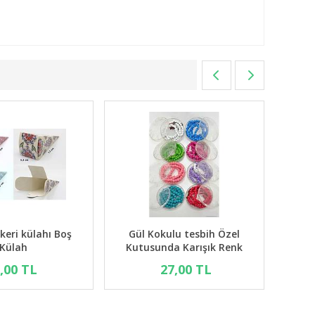
üt Şekeri Kutusu Kare
Mevlid şekeri külahı Boş
Boş Kutu
Külah
7,00 TL
7,00 TL