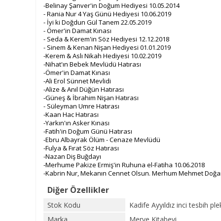
-Belinay Şanver'in Doğum Hediyesi 10.05.2014
- Rania Nur 4 Yaş Günü Hediyesi 10.06.2019
- İyi ki Doğdun Gül Tanem 22.05.2019
- Ömer'in Damat Kınası
- Seda & Kerem'in Söz Hediyesi 12.12.2018
- Sinem & Kenan Nişan Hediyesi 01.01.2019
-Kerem & Aslı Nikah Hediyesi 10.02.2019
-Nihat'ın Bebek Mevlüdü Hatırası
-Ömer'in Damat Kınası
-Ali Erol Sünnet Mevlidi
-Alize & Anıl Düğün Hatırası
-Güneş & İbrahim Nişan Hatırası
- Süleyman Umre Hatırası
-Kaan Hac Hatırası
-Yarkın'ın Asker Kınası
-Fatih'in Doğum Günü Hatırası
-Ebru Albayrak Ölüm - Cenaze Mevlüdü
-Fulya & Fırat Söz Hatırası
-Nazan Diş Buğdayı
-Merhume Pakize Ermiş'in Ruhuna el-Fatiha 10.06.2018
-Kabrin Nur, Mekanın Cennet Olsun. Merhum Mehmet Doğan'
Diğer Özellikler
Stok Kodu
Kadife Ayyıldız inci tesbih plek
Marka
Merve Kitabevi