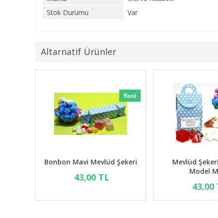
Stok Durumu
Var
Altarnatif Ürünler
vlüd Şekeri
Bonbon Pembe Mevlüd
Bonbon Ma
Şekeri
 TL
4
43,00 TL