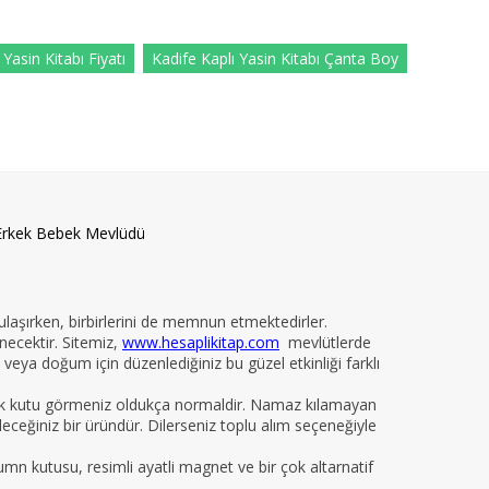
 Yasin Kitabı Fiyatı
Kadife Kaplı Yasin Kitabı Çanta Boy
Erkek Bebek Mevlüdü
 ulaşırken, birbirlerini de memnun etmektedirler.
necektir. Sitemiz,
www.hesaplikitap.com
mevlütlerde
veya doğum için düzenlediğiniz bu güzel etkinliği farklı
yelik kutu görmeniz oldukça normaldir. Namaz kılamayan
ileceğiniz bir üründür. Dilerseniz toplu alım seçeneğiyle
kumn kutusu, resimli ayatli magnet ve bir çok altarnatif