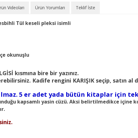
rün Videoları
Ürün Yorumları
Teklif İste
esbihli Tül keseli pleksi isimli
kçe okunuşlu
GİSİ kısmına bire bir yazınız.
verebilirsiniz. Kadife rengini KARIŞIK seçip, satı
ılmaz. 5 er adet yada bütün kitaplar için tek 
uğu kapsamlı yasin cüzü. Aksi belirtilmedikce içine k
ır.
siniz.