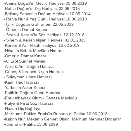
-Amine Doğan'ın Mevlid Hediyesi 05.08.2019
-Rabia Doğan'ın Diş Hediyesi 02.06.2015
-Belinay Şanver'in Doğum Hediyesi 10.05.2014
- Rania Nur 4 Yaş Günü Hediyesi 10.06.2019
- İyi ki Doğdun Gül Tanem 22.05.2019
- Ömer'in Damat Kınası
- Seda & Kerem'in Söz Hediyesi 12.12.2018
- Sinem & Kenan Nişan Hediyesi 01.01.2019
-Kerem & Aslı Nikah Hediyesi 10.02.2019
-Nihat'ın Bebek Mevlüdü Hatırası
-Ömer'in Damat Kınası
-Ali Erol Sünnet Mevlidi
-Alize & Anıl Düğün Hatırası
-Güneş & İbrahim Nişan Hatırası
- Süleyman Umre Hatırası
-Kaan Hac Hatırası
-Yarkın'ın Asker Kınası
-Fatih'in Doğum Günü Hatırası
-Ebru Albayrak Ölüm - Cenaze Mevlüdü
-Fulya & Fırat Söz Hatırası
-Nazan Diş Buğdayı
-Merhume Pakize Ermiş'in Ruhuna el-Fatiha 10.06.2018
-Kabrin Nur, Mekanın Cennet Olsun. Merhum Mehmet Doğan'ın
Ruhuna el-Fatiha 13.08.1999