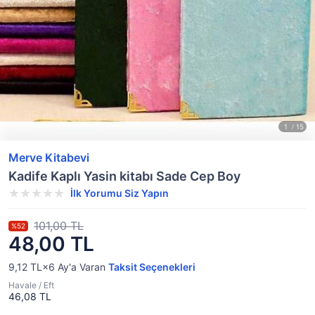
Merve Kitabevi
Kadife Kaplı Yasin kitabı Sade Cep Boy
İlk Yorumu Siz Yapın
101,00 TL
%52
48,00 TL
9,12 TL×6
Ay'a Varan
Taksit Seçenekleri
Havale / Eft
46,08 TL