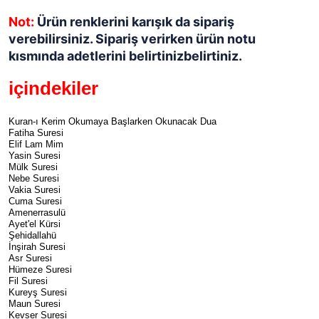
Not:
Ürün renklerini karışık da sipariş
verebilirsiniz. Sipariş verirken ürün notu
kısmında adetlerini belirtinizbelirtiniz.
içindekiler
Kuran-ı Kerim Okumaya Başlarken Okunacak Dua
Fatiha Suresi
Elif Lam Mim
Yasin Suresi
Mülk Suresi
Nebe Suresi
Vakia Suresi
Cuma Suresi
Amenerrasulü
Ayet'el Kürsi
Şehidallahü
İnşirah Suresi
Asr Suresi
Hümeze Suresi
Fil Suresi
Kureyş Suresi
Maun Suresi
Kevser Suresi