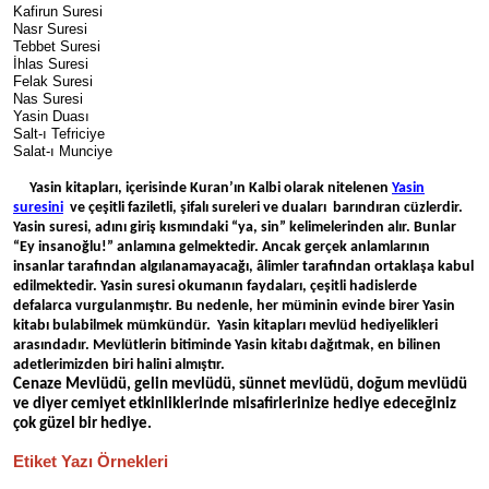
Kafirun Suresi
Nasr Suresi
Tebbet Suresi
İhlas Suresi
Felak Suresi
Nas Suresi
Yasin Duası
Salt-ı Tefriciye
Salat-ı Munciye
Yasin kitapları, içerisinde Kuran’ın Kalbi olarak nitelenen
Yasin
suresini
ve çeşitli faziletli, şifalı sureleri ve duaları barındıran cüzlerdir.
Yasin suresi, adını giriş kısmındaki “ya, sin” kelimelerinden alır. Bunlar
“Ey insanoğlu!” anlamına gelmektedir. Ancak gerçek anlamlarının
insanlar tarafından algılanamayacağı, âlimler tarafından ortaklaşa kabul
edilmektedir. Yasin suresi okumanın faydaları, çeşitli hadislerde
defalarca vurgulanmıştır. Bu nedenle, her müminin evinde birer Yasin
kitabı bulabilmek mümkündür. Yasin kitapları mevlüd hediyelikleri
arasındadır. Mevlütlerin bitiminde Yasin kitabı dağıtmak, en bilinen
adetlerimizden biri halini almıştır.
Cenaze Mevlüdü, gelin mevlüdü, sünnet mevlüdü, doğum mevlüdü
ve diyer cemiyet etkinliklerinde misafirlerinize hediye edeceğiniz
çok güzel bir hediye.
Etiket Yazı Örnekleri