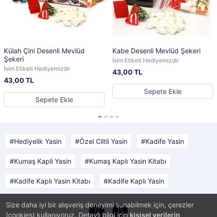
Külah Çini Desenli Mevlüd
Kabe Desenli Mevlüd Şekeri
Şekeri
İsim Etiketi Hediyemizdir
İsim Etiketi Hediyemizdir
43,00 TL
43,00 TL
Sepete Ekle
Sepete Ekle
Hediyelik Yasin
Özel Ciltli Yasin
Kadife Yasin
Kumaş Kapli Yasin
Kumaş Kaplı Yasin Kitabı
Kadife Kaplı Yasin Kitabı
Kadife Kaplı Yasin
Size daha iyi bir alışveriş deneyimi sunabilmek için, çerezler
(cookies) kullanıyoruz. Detaylı bilgi için
kişisel verilerin