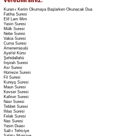
verebilirsiniz.
Kuran-ı Kerim Okumaya Başlarken Okunacak Dua
Fatiha Suresi
Elif Lam Mim
Yasin Suresi
Mülk Suresi
Nebe Suresi
Vakia Suresi
Cuma Suresi
Amenerrasulü
Ayet'el Kürsi
Şehidallahü
İnşirah Suresi
Asr Suresi
Hümeze Suresi
Fil Suresi
Kureyş Suresi
Maun Suresi
Kevser Suresi
Kafirun Suresi
Nasr Suresi
Tebbet Suresi
İhlas Suresi
Felak Suresi
Nas Suresi
Yasin Duası
Salt-ı Tefriciye
Salat-ı Munciye