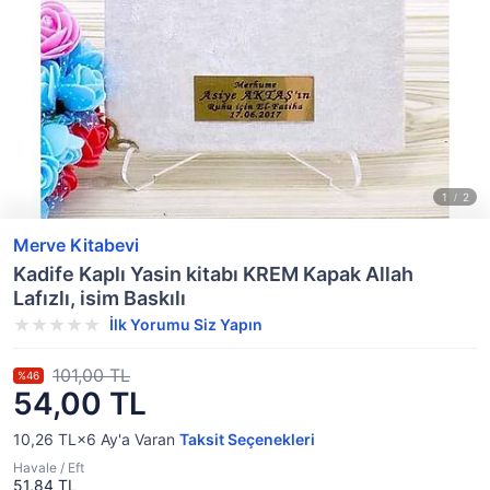
Merve Kitabevi
Kadife Kaplı Yasin kitabı KREM Kapak Allah
Lafızlı, isim Baskılı
İlk Yorumu Siz Yapın
101,00 TL
%46
54,00 TL
10,26 TL×6
Ay'a Varan
Taksit Seçenekleri
Havale / Eft
51,84 TL