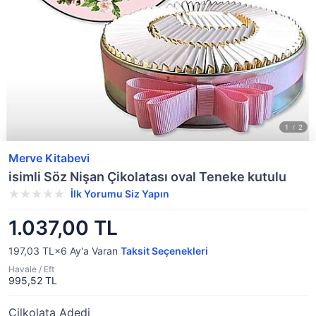
Merve Kitabevi
isimli Söz Nişan Çikolatası oval Teneke kutulu
İlk Yorumu Siz Yapın
1.037,00 TL
197,03 TL×6
Ay'a Varan
Taksit Seçenekleri
Havale / Eft
995,52 TL
Çilkolata Adedi