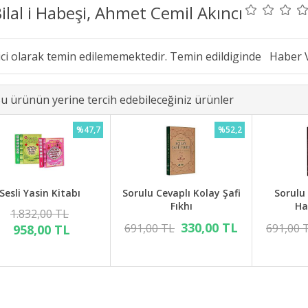
ilal i Habeşi, Ahmet Cemil Akıncı
ici olarak temin edilememektedir. Temin edildiginde
u ürünün yerine tercih edebileceğiniz ürünler
%47,7
%52,2
Sesli Yasin Kitabı
Sorulu Cevaplı Kolay Şafi
Sorulu
Fıkhı
Ha
1.832,00 TL
330,00 TL
691,00 TL
691,00 
958,00 TL