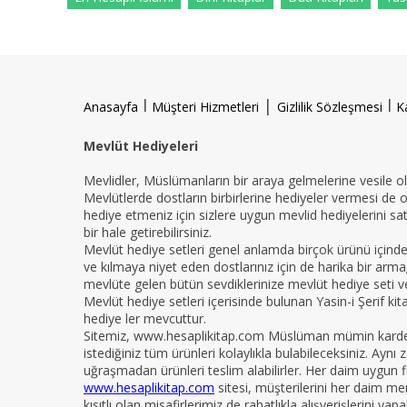
l
|
l
Anasayfa
Müşteri Hizmetleri
Gizlilik Sözleşmesi
K
Mevlüt Hediyeleri
Mevlidler, Müslümanların bir araya gelmelerine vesile ola
Mevlütlerde dostların birbirlerine hediyeler vermesi de 
hediye etmeniz için sizlere uygun mevlid hediyelerini sat
bir hale getirebilirsiniz.
Mevlüt hediye setleri genel anlamda birçok ürünü içind
ve kılmaya niyet eden dostlarınız için de harika bir armağ
mevlüte gelen bütün sevdiklerinize mevlüt hediye seti ver
Mevlüt hediye setleri içerisinde bulunan Yasin-i Şerif ki
hediye ler mevcuttur.
Sitemiz, www.hesaplikitap.com Müslüman mümin kardeşler
istediğiniz tüm ürünleri kolaylıkla bulabileceksiniz. Ay
uğraşmadan ürünleri teslim alabilirler. Her daim uygun fi
www.hesaplikitap.com
sitesi, müşterilerini her daim me
kısıtlı olan misafirlerimiz de rahatlıkla alışverişlerini y