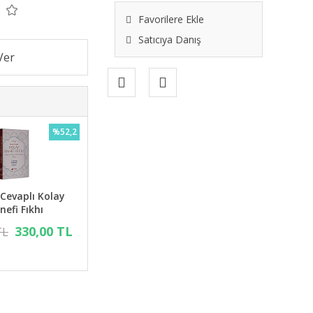
Favorilere Ekle
Satıcıya Danış
%52,2
 Cevaplı Kolay
nefi Fıkhı
330,00 TL
TL