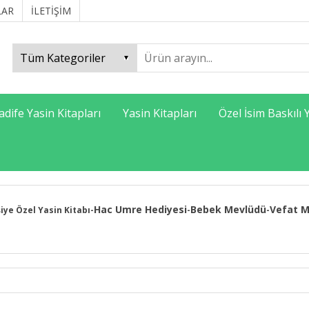
LAR
İLETİŞİM
adife Yasin Kitapları
Yasin Kitapları
Özel İsim Baskılı 
Hac Umre Hediyesi
Bebek Mevlüdü
Vefat M
şiye Özel Yasin Kitabı
-
-
-