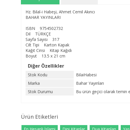
Hz. Bilal-i Habeşi, Ahmet Cemil Akıncı
BAHAR YAYINLARI
ISBN 9754502732
Dil TÜRKÇE
Sayfa Sayısı 317
Cilt Tipi Karton Kapak
Kağıt Cinsi Kitap Kağıdı
Boyut 13.5 x 21 cm
Diğer Özellikler
Stok Kodu
BilaiHabesi
Marka
Bahar Yayınları
Stok Durumu
Bu ürün geçici olarak temin 
Ürün Etiketleri
En Hesaplı İslami
Dini Kitaplar
Dua Kitapları
Yasi