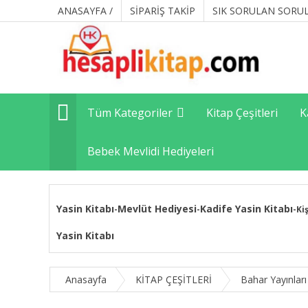
ANASAYFA /
SİPARİŞ TAKİP
SIK SORULAN SORU
Tüm Kategoriler
Kitap Çeşitleri
K
Bebek Mevlidi Hediyeleri
Yasin Kitabı
Mevlüt Hediyesi
Kadife Yasin Kitabı
-
-
-
Ki
Yasin Kitabı
Anasayfa
KİTAP ÇEŞİTLERİ
Bahar Yayınları