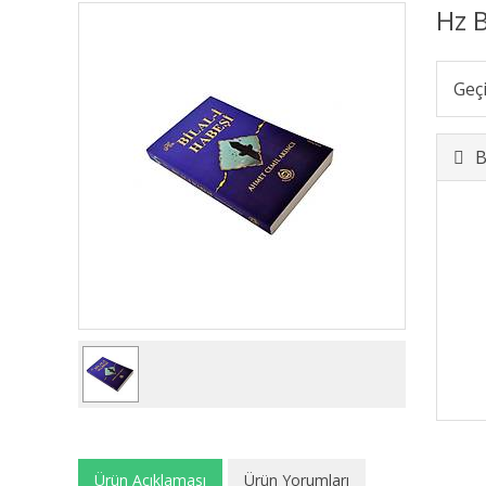
Hz B
Geç
B
Ürün Açıklaması
Ürün Yorumları