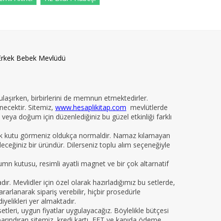
Erkek Bebek Mevlüdü
 ulaşırken, birbirlerini de memnun etmektedirler.
necektir. Sitemiz,
www.hesaplikitap.com
mevlütlerde
veya doğum için düzenlediğiniz bu güzel etkinliği farklı
yelik kutu görmeniz oldukça normaldir. Namaz kılamayan
ileceğiniz bir üründür. Dilerseniz toplu alım seçeneğiyle
kumn kutusu, resimli ayatli magnet ve bir çok altarnatif
 Mevlidler için özel olarak hazırladığımız bu setlerde,
arlanarak sipariş verebilir, hiçbir prosedürle
iyelikleri yer almaktadır.
leri, uygun fiyatlar uygulayacağız. Böylelikle bütçesi
da barındıran sitemiz, kredi kartı, EFT ve kapıda ödeme