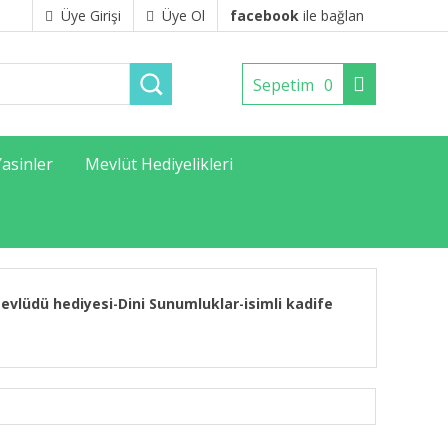
Üye Girişi
Üye Ol
facebook
ile bağlan
Sepetim
0
Yasinler
Mevlüt Hediyelikleri
evlüdü hediyesi
Dini Sunumluklar
isimli kadife
-
-