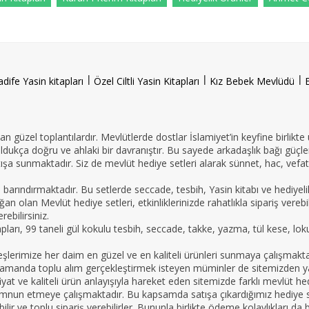
l
l
l
adife Yasin kitapları
Özel Ciltli Yasin Kitapları
Kız Bebek Mevlüdü
n güzel toplantılardır. Mevlütlerde dostlar İslamiyet’in keyfine birlikte
oldukça doğru ve ahlaki bir davranıştır. Bu sayede arkadaşlık bağı güçle
ışa sunmaktadır. Siz de mevlüt hediye setleri alarak sünnet, hac, vefat 
e barındırmaktadır. Bu setlerde seccade, tesbih, Yasin kitabı ve hedi
an olan Mevlüt hediye setleri, etkinliklerinizde rahatlıkla sipariş vereb
ebilirsiniz.
tapları, 99 taneli gül kokulu tesbih, seccade, takke, yazma, tül kese, lo
imize her daim en güzel ve en kaliteli ürünleri sunmaya çalışmaktadır.
nı zamanda toplu alım gerçekleştirmek isteyen müminler de sitemizden yar
yat ve kaliteli ürün anlayışıyla hareket eden sitemizde farklı mevlüt hed
mnun etmeye çalışmaktadır. Bu kapsamda satışa çıkardığımız hediye set
apabilir ve toplu sipariş verebilirler. Bununla birlikte ödeme kolaylıkları 