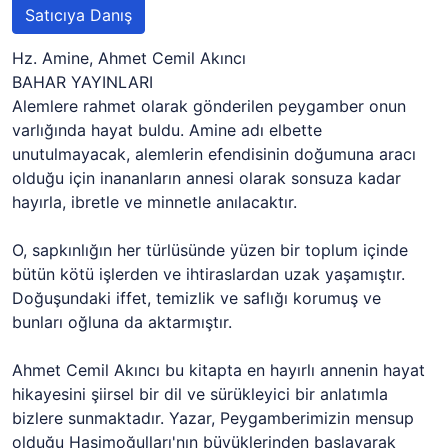
Satıcıya Danış
Hz. Amine, Ahmet Cemil Akıncı
BAHAR YAYINLARI
Alemlere rahmet olarak gönderilen peygamber onun
varlığında hayat buldu. Amine adı elbette
unutulmayacak, alemlerin efendisinin doğumuna aracı
olduğu için inananların annesi olarak sonsuza kadar
hayırla, ibretle ve minnetle anılacaktır.
O, sapkınlığın her türlüsünde yüzen bir toplum içinde
bütün kötü işlerden ve ihtiraslardan uzak yaşamıştır.
Doğuşundaki iffet, temizlik ve saflığı korumuş ve
bunları oğluna da aktarmıştır.
Ahmet Cemil Akıncı bu kitapta en hayırlı annenin hayat
hikayesini şiirsel bir dil ve sürükleyici bir anlatımla
bizlere sunmaktadır. Yazar, Peygamberimizin mensup
olduğu Haşimoğulları'nın büyüklerinden başlayarak