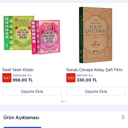
Sesli Yasin Kitabı
Sorulu Cevaplı Kolay Şafi Fıkhı
1.832,00 TL
691,00 TL
%47
%52
958,00 TL
330,00 TL
Sepete Ekle
Sepete Ekle
Ürün Açıklaması