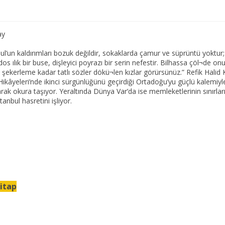
ray
bul’un kaldırımları bozuk değildir, sokaklarda çamur ve süprüntü yoktu
s ılık bir buse, dişleyici poyrazı bir serin nefestir. Bilhassa çöl¬de o
dan şekerleme kadar tatlı sözler dökü¬len kızlar görürsünüz.” Refik Halid
ikâyeleri’nde ikinci sürgünlüğünü geçirdiği Ortadoğu’yu güçlü kalemiyl
arak okura taşıyor. Yeraltında Dünya Var’da ise memleketlerinin sınırla
anbul hasretini işliyor.
itap