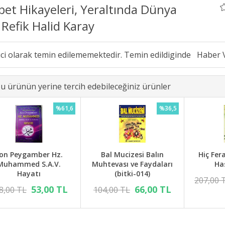
et Hikayeleri, Yeraltında Dünya
 Refik Halid Karay
ici olarak temin edilememektedir. Temin edildiginde
u ürünün yerine tercih edebileceğiniz ürünler
%61,6
%36,5
on Peygamber Hz.
Bal Mucizesi Balın
Hiç Fera
Muhammed S.A.V.
Muhtevası ve Faydaları
Ha
Hayatı
(bitki-014)
207,00 
53,00 TL
66,00 TL
8,00 TL
104,00 TL