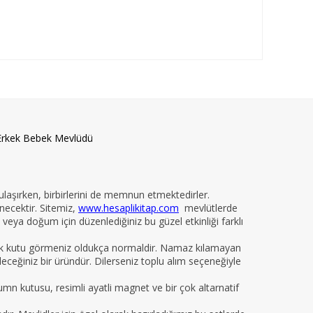
Erkek Bebek Mevlüdü
 ulaşırken, birbirlerini de memnun etmektedirler.
necektir. Sitemiz,
www.hesaplikitap.com
mevlütlerde
veya doğum için düzenlediğiniz bu güzel etkinliği farklı
yelik kutu görmeniz oldukça normaldir. Namaz kılamayan
ileceğiniz bir üründür. Dilerseniz toplu alım seçeneğiyle
kumn kutusu, resimli ayatli magnet ve bir çok altarnatif