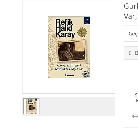
Gurb
Var,
Geç
B
S
13