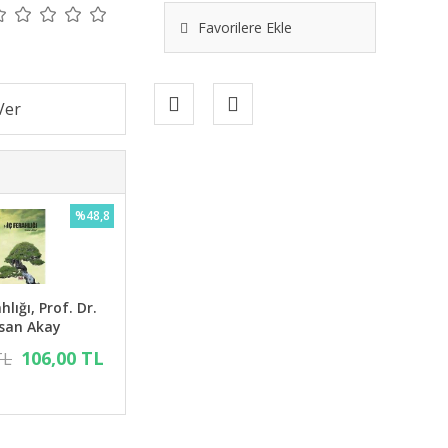
Favorilere Ekle
%48,8
hlığı, Prof. Dr.
san Akay
106,00 TL
TL