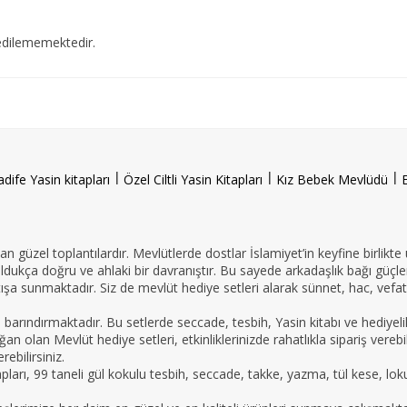
edilememektedir.
l
l
l
adife Yasin kitapları
Özel Ciltli Yasin Kitapları
Kız Bebek Mevlüdü
n güzel toplantılardır. Mevlütlerde dostlar İslamiyet’in keyfine birlikte
oldukça doğru ve ahlaki bir davranıştır. Bu sayede arkadaşlık bağı güçle
ışa sunmaktadır. Siz de mevlüt hediye setleri alarak sünnet, hac, vefat 
e barındırmaktadır. Bu setlerde seccade, tesbih, Yasin kitabı ve hedi
an olan Mevlüt hediye setleri, etkinliklerinizde rahatlıkla sipariş vereb
ebilirsiniz.
tapları, 99 taneli gül kokulu tesbih, seccade, takke, yazma, tül kese, lo