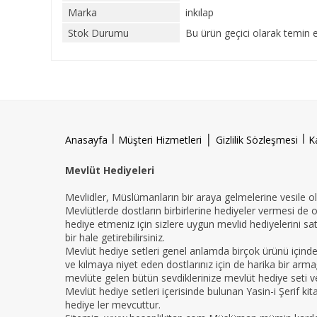
Marka
inkılap
Stok Durumu
Bu ürün geçici olarak temin 
l
|
l
Anasayfa
Müşteri Hizmetleri
Gizlilik Sözleşmesi
K
Mevlüt Hediyeleri
Mevlidler, Müslümanların bir araya gelmelerine vesile ola
Mevlütlerde dostların birbirlerine hediyeler vermesi de 
hediye etmeniz için sizlere uygun mevlid hediyelerini sat
bir hale getirebilirsiniz.
Mevlüt hediye setleri genel anlamda birçok ürünü içind
ve kılmaya niyet eden dostlarınız için de harika bir armağ
mevlüte gelen bütün sevdiklerinize mevlüt hediye seti ver
Mevlüt hediye setleri içerisinde bulunan Yasin-i Şerif ki
hediye ler mevcuttur.