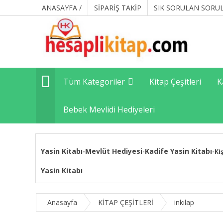
ANASAYFA /
SİPARİŞ TAKİP
SIK SORULAN SORU
Tüm Kategoriler
Kitap Çeşitleri
K
Bebek Mevlidi Hediyeleri
Yasin Kitabı
Mevlüt Hediyesi
Kadife Yasin Kitabı
-
-
-
Ki
Yasin Kitabı
Anasayfa
KİTAP ÇEŞİTLERİ
inkılap