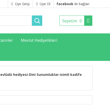
Üye Girişi
Üye Ol
facebook
ile bağlan
Sepetim
0
Yasinler
Mevlüt Hediyelikleri
evlüdü hediyesi
Dini Sunumluklar
isimli kadife
-
-