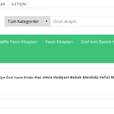
LAR
İLETİŞİM
adife Yasin Kitapları
Yasin Kitapları
Özel İsim Baskılı 
Hac Umre Hediyesi
Bebek Mevlüdü
Vefat M
şiye Özel Yasin Kitabı
-
-
-