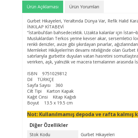
Ürün Açıklaması
Ürün Yorumları
Gurbet Hikayeleri, Yeraltında Dünya Var, Refik Halid Ka
İNKILAP KİTABEVİ
“İstanbul’dan bahsedecektik. Uzakta kalanlar için İstan¬
Musluklardan Terkos yerine kevser akar, sersemletici lodo
renkli denizler, avize gibi şıkırdayan pınarlar, ağızların
Memleket Hikâyeleri’nin devamı niteliğinde olan Gurbet H
satırlarıyla gurbette duyulan vatan hasretini somutlaştır
verirken, aşk, yalnızlık ve macera temalarının arasında İst
ISBN 9751029812
Dil TÜRKÇE
Sayfa Sayısı 360
Cilt Tipi Karton Kapak
Kağıt Cinsi Kitap Kağıdı
Boyut 13.5 x 19.5 cm
Not: Kullanılmamış depoda ve rafta kalmış k
Diğer Özellikler
Stok Kodu
Gurbet Hikayeleri