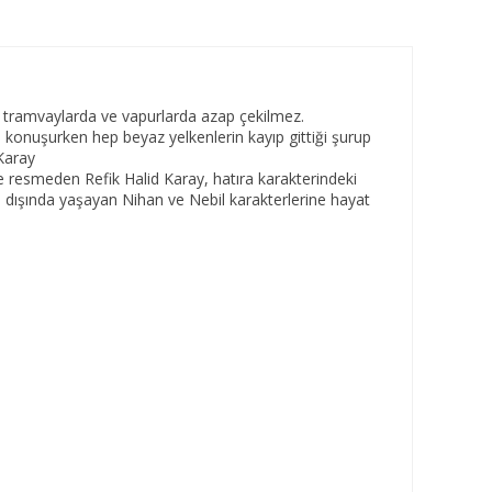
r; tramvaylarda ve vapurlarda azap çekilmez.
nu konuşurken hep beyaz yelkenlerin kayıp gittiği şurup
 Karay
e resmeden Refik Halid Karay, hatıra karakterindeki
rı dışında yaşayan Nihan ve Nebil karakterlerine hayat