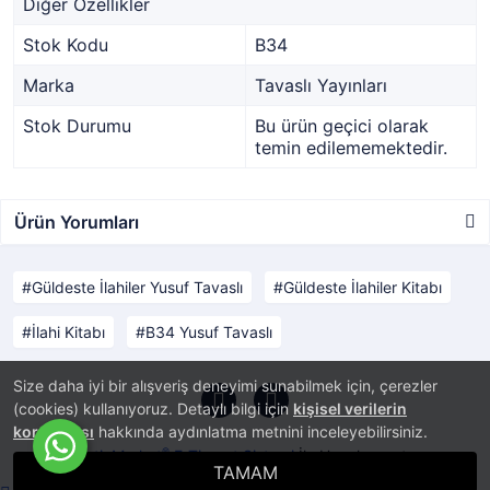
Diğer Özellikler
Stok Kodu
B34
Marka
Tavaslı Yayınları
Stok Durumu
Bu ürün geçici olarak
temin edilememektedir.
Ürün Yorumları
Güldeste İlahiler Yusuf Tavaslı
Güldeste İlahiler Kitabı
İlahi Kitabı
B34 Yusuf Tavaslı
Size daha iyi bir alışveriş deneyimi sunabilmek için, çerezler
(cookies) kullanıyoruz. Detaylı bilgi için
kişisel verilerin
korunması
hakkında aydınlatma metnini inceleyebilirsiniz.
®
PlatinMarket
E-Ticaret Sistemi
İle Hazırlanmıştır.
TAMAM