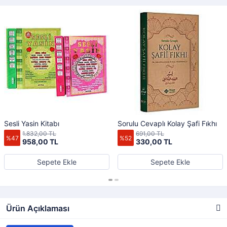
Sesli Yasin Kitabı
Sorulu Cevaplı Kolay Şafi Fıkhı
1.832,00 TL
691,00 TL
%47
%52
958,00 TL
330,00 TL
Sepete Ekle
Sepete Ekle
Ürün Açıklaması