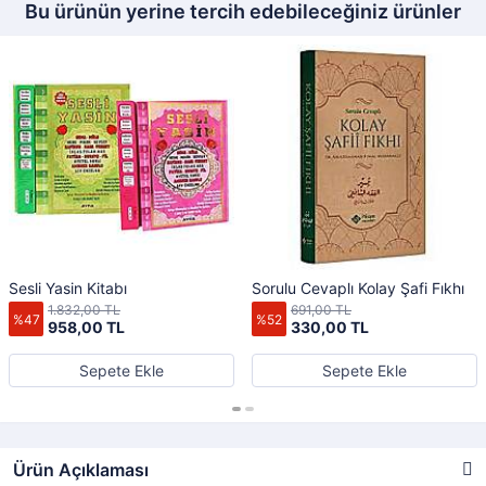
Bu ürünün yerine tercih edebileceğiniz ürünler
Sesli Yasin Kitabı
Sorulu Cevaplı Kolay Şafi Fıkhı
1.832,00 TL
691,00 TL
%47
%52
958,00 TL
330,00 TL
Sepete Ekle
Sepete Ekle
Ürün Açıklaması