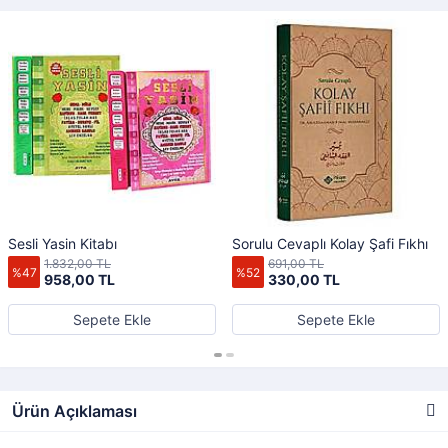
Sesli Yasin Kitabı
Sorulu Cevaplı Kolay Şafi Fıkhı
1.832,00 TL
691,00 TL
%47
%52
958,00 TL
330,00 TL
Sepete Ekle
Sepete Ekle
Ürün Açıklaması