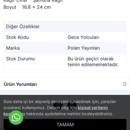
Kağıt Cinsi Şamuha Kağıt
Boyut 16.8 x 24 cm
Diğer Özellikler
Stok Kodu
Gece Yolcuları
Marka
Polen Yayınları
Stok Durumu
Bu ürün geçici olarak
temin edilememektedir.
Ürün Yorumları
Size daha iyi bir alışveriş deneyimi sunabilmek için, çerezler
(cookies) kullanıyoruz. Detaylı bilgi için
kişisel verilerin
korunması
hakkında aydınlatma metnini inceleyebilirsiniz.
®
PlatinMarket
E-Ticaret Sistemi
İle Hazırlanmıştır.
TAMAM