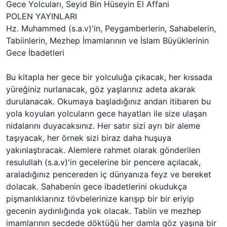
Gece Yolcuları, Seyid Bin Hüseyin El Affani
POLEN YAYINLARI
Hz. Muhammed (s.a.v)'in, Peygamberlerin, Sahabelerin,
Tabiinlerin, Mezhep İmamlarının ve İslam Büyüklerinin
Gece İbadetleri
Bu kitapla her gece bir yolculuğa çıkacak, her kıssada
yüreğiniz nurlanacak, göz yaşlarınız adeta akarak
durulanacak. Okumaya başladığınız andan itibaren bu
yola koyulan yolcuların gece hayatları ile size ulaşan
nidalarını duyacaksınız. Her satır sizi ayrı bir aleme
taşıyacak, her örnek sizi biraz daha huşuya
yakınlaştıracak. Alemlere rahmet olarak gönderilen
resulullah (s.a.v)'in gecelerine bir pencere açılacak,
araladığınız pencereden iç dünyanıza feyz ve bereket
dolacak. Sahabenin gece ibadetlerini okudukça
pişmanlıklarınız tövbelerinize karışıp bir bir eriyip
gecenin aydınlığında yok olacak. Tabiin ve mezhep
imamlarının secdede döktüğü her damla göz yaşına bir