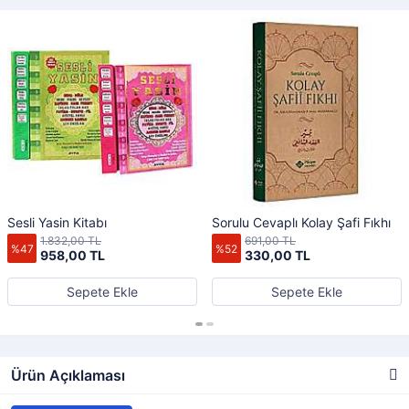
Sesli Yasin Kitabı
Sorulu Cevaplı Kolay Şafi Fıkhı
1.832,00 TL
691,00 TL
%47
%52
958,00 TL
330,00 TL
Sepete Ekle
Sepete Ekle
Ürün Açıklaması