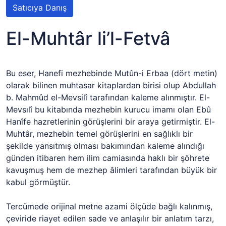
Satıcıya Danış
El-Muhtâr li’l-Fetvâ
Bu eser, Hanefi mezhebinde Mutûn-i Erbaa (dört metin)
olarak bilinen muhtasar kitaplardan birisi olup Abdullah
b. Mahmûd el-Mevsilî tarafından kaleme alınmıştır. El-
Mevsılî bu kitabında mezhebin kurucu imamı olan Ebû
Hanîfe hazretlerinin görüşlerini bir araya getirmiştir. El-
Muhtâr, mezhebin temel görüşlerini en sağlıklı bir
şekilde yansıtmış olması bakımından kaleme alındığı
günden itibaren hem ilim camiasında haklı bir şöhrete
kavuşmuş hem de mezhep âlimleri tarafından büyük bir
kabul görmüştür.
Tercümede orijinal metne azami ölçüde bağlı kalınmış,
çeviride riayet edilen sade ve anlaşılır bir anlatım tarzı,