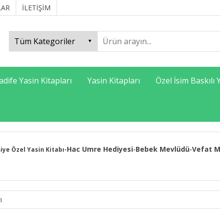
LAR
İLETİŞİM
adife Yasin Kitapları
Yasin Kitapları
Özel İsim Baskılı 
Hac Umre Hediyesi
Bebek Mevlüdü
Vefat M
şiye Özel Yasin Kitabı
-
-
-
ı