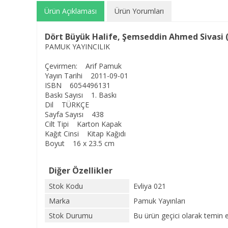
Ürün Açıklaması
Ürün Yorumları
Dört Büyük Halife, Şemseddin Ahmed Sivasi (
PAMUK YAYINCILIK
Çevirmen: Arif Pamuk
Yayın Tarihi 2011-09-01
ISBN 6054496131
Baskı Sayısı 1. Baskı
Dil TÜRKÇE
Sayfa Sayısı 438
Cilt Tipi Karton Kapak
Kağıt Cinsi Kitap Kağıdı
Boyut 16 x 23.5 cm
Diğer Özellikler
Stok Kodu
Evliya 021
Marka
Pamuk Yayınları
Stok Durumu
Bu ürün geçici olarak temin 