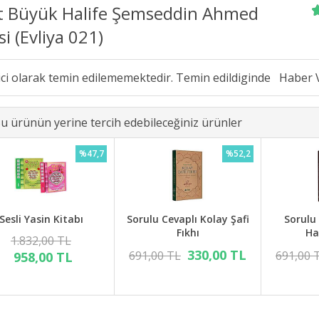
t Büyük Halife Şemseddin Ahmed
si (Evliya 021)
ici olarak temin edilememektedir. Temin edildiginde
u ürünün yerine tercih edebileceğiniz ürünler
%47,7
%52,2
Sesli Yasin Kitabı
Sorulu Cevaplı Kolay Şafi
Sorulu
Fıkhı
Ha
1.832,00 TL
330,00 TL
691,00 TL
691,00 
958,00 TL