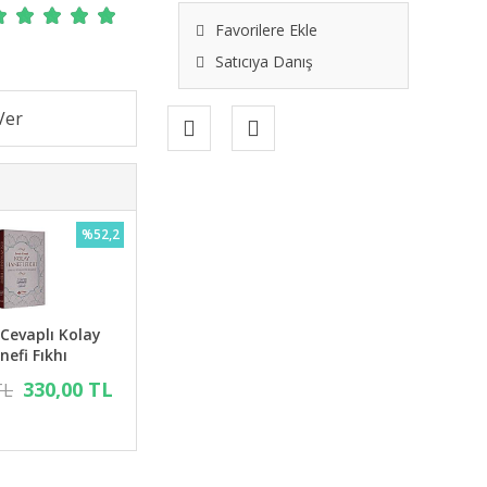
Favorilere Ekle
Satıcıya Danış
%52,2
 Cevaplı Kolay
nefi Fıkhı
330,00 TL
TL