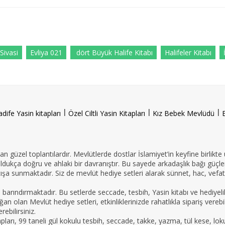
ivasi
Evliya 021
dört Büyük Halife Kitabı
Halifeler Kitabı
l
l
l
adife Yasin kitapları
Özel Ciltli Yasin Kitapları
Kız Bebek Mevlüdü
n güzel toplantılardır. Mevlütlerde dostlar İslamiyet’in keyfine birlikte
oldukça doğru ve ahlaki bir davranıştır. Bu sayede arkadaşlık bağı güçle
ışa sunmaktadır. Siz de mevlüt hediye setleri alarak sünnet, hac, vefat 
e barındırmaktadır. Bu setlerde seccade, tesbih, Yasin kitabı ve hedi
an olan Mevlüt hediye setleri, etkinliklerinizde rahatlıkla sipariş vereb
ebilirsiniz.
tapları, 99 taneli gül kokulu tesbih, seccade, takke, yazma, tül kese, lo