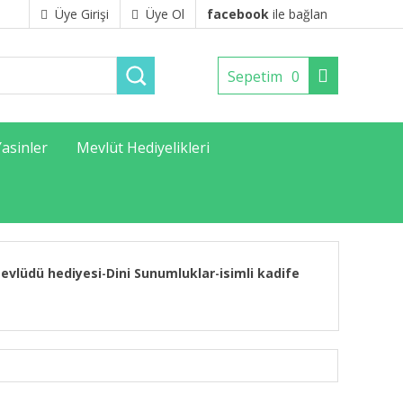
Üye Girişi
Üye Ol
facebook
ile bağlan
Sepetim
0
Yasinler
Mevlüt Hediyelikleri
evlüdü hediyesi
Dini Sunumluklar
isimli kadife
-
-