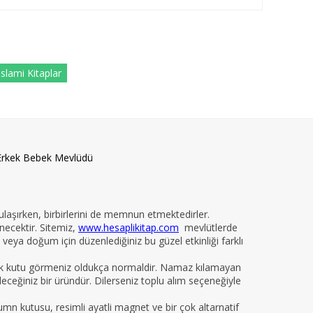
İslami Kitaplar
Erkek Bebek Mevlüdü
 ulaşırken, birbirlerini de memnun etmektedirler.
necektir. Sitemiz,
www.hesaplikitap.com
mevlütlerde
veya doğum için düzenlediğiniz bu güzel etkinliği farklı
yelik kutu görmeniz oldukça normaldir. Namaz kılamayan
ileceğiniz bir üründür. Dilerseniz toplu alım seçeneğiyle
kumn kutusu, resimli ayatli magnet ve bir çok altarnatif