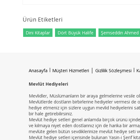
Ürün Etiketleri
Dini Kitaplar
Dört Büyük Halife
Şemseddin Ahmed S
l
|
l
Anasayfa
Müşteri Hizmetleri
Gizlilik Sözleşmesi
K
Mevlüt Hediyeleri
Mevlidler, Müslümanların bir araya gelmelerine vesile ola
Mevlütlerde dostların birbirlerine hediyeler vermesi de 
hediye etmeniz için sizlere uygun mevlid hediyelerini sat
bir hale getirebilirsiniz.
Mevlüt hediye setleri genel anlamda birçok ürünü içind
ve kılmaya niyet eden dostlarınız için de harika bir armağ
mevlüte gelen bütün sevdiklerinize mevlüt hediye seti ver
Mevlüt hediye setleri içerisinde bulunan Yasin-i Şerif ki