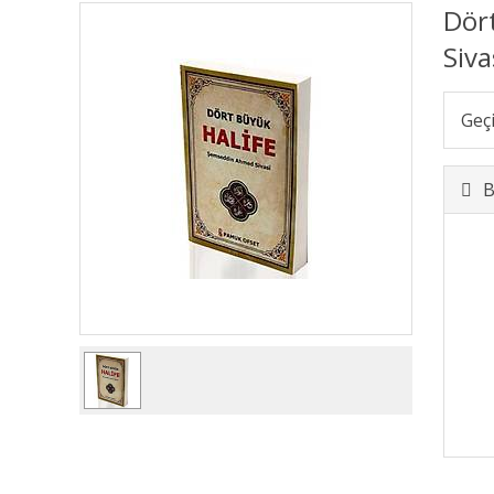
Dör
Siva
Geç
B