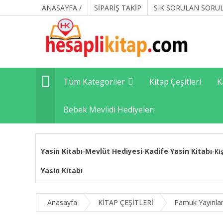
ANASAYFA /
SİPARİŞ TAKİP
SIK SORULAN SORU
Tüm Kategoriler
Kitap Çeşitleri
K
Bebek Mevlidi Hediyeleri
Yasin Kitabı
Mevlüt Hediyesi
Kadife Yasin Kitabı
-
-
-
Ki
Yasin Kitabı
Anasayfa
KİTAP ÇEŞİTLERİ
Pamuk Yayınlar