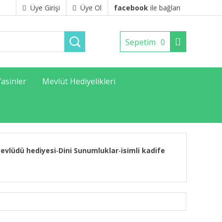
Üye Girişi
Üye Ol
facebook
ile bağlan
Sepetim
0
Yasinler
Mevlüt Hediyelikleri
evlüdü hediyesi
Dini Sunumluklar
isimli kadife
-
-