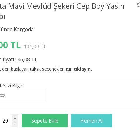
ta Mavi Mevlüd Şekeri Cep Boy Yasin
bı
00 TL
101,00 TL
 fiyatı :
46,08 TL
L
'den başlayan taksit seçenekleri için
tıklayın.
t Yazı Bilgisi