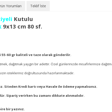
rün Yorumları
Teklif İste
iyeli
Kutulu
k
9x13 cm 80 sf.
55-60 gr kaliteli ve taze olarak gönderilir.
mek, dağıtmak yaygın bir adettir. Özel günlerinizde misafirlerinize dağıt
izin istekleriniz doğrultusunda hazırlanmaktadır.
 Siteden Kredi kartı veya Havale ile ödeme yapmalısınız.
r. Sipariş verirken bu zamanı dikkate alınmalıdır.
ire bir yazınız.