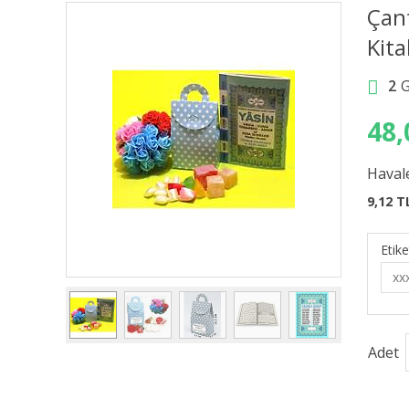
Çan
Kita
2
48,
Havale
9,12 T
Etike
Adet