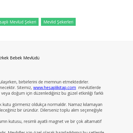
saplı Mevlüd Şekeri
Mevlid Şekerleri
Erkek Bebek Mevlüdü
 ulaşırken, birbirlerini de memnun etmektedirler.
necektir. Sitemiz,
www.hesaplikitap.com
mevlütlerde
veya doğum için düzenlediğiniz bu güzel etkinliği farklı
yelik kutu görmeniz oldukça normaldir. Namaz kılamayan
ileceğiniz bir üründür. Dilerseniz toplu alım seçeneğiyle
kumn kutusu, resimli ayatli magnet ve bir çok altarnatif
 Mevlidler için özel olarak hazırladığımız bu setlerde,