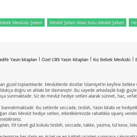
Bebek Mevlüdü Şekeri
Mevlid Şekeri Mavi Kutu Mevlid Şekeri
He
l
l
l
adife Yasin kitapları
Özel Ciltli Yasin Kitapları
Kız Bebek Mevlüdü
n güzel toplantılardır. Mevlütlerde dostlar İslamiyet’in keyfine birlikte
oldukça doğru ve ahlaki bir davranıştır. Bu sayede arkadaşlık bağı güçle
ışa sunmaktadır. Siz de mevlüt hediye setleri alarak sünnet, hac, vefat 
e barındırmaktadır. Bu setlerde seccade, tesbih, Yasin kitabı ve hedi
an olan Mevlüt hediye setleri, etkinliklerinizde rahatlıkla sipariş vereb
ebilirsiniz.
tapları, 99 taneli gül kokulu tesbih, seccade, takke, yazma, tül kese, lo
imize her daim en güzel ve en kaliteli ürünleri sunmaya çalışmaktadır.