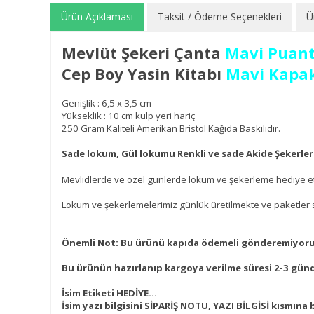
Ürün Açıklaması
Taksit / Ödeme Seçenekleri
Ü
Mevlüt Şekeri Çanta
Mavi Puant
Cep Boy Yasin Kitabı
Mavi Kapa
Genişlik : 6,5 x 3,5 cm
Yükseklik : 10 cm kulp yeri hariç
250 Gram Kaliteli Amerikan Bristol Kağıda Baskılıdır.
Sade lokum, Gül lokumu Renkli ve sade Akide Şekerleri 
Mevlidlerde ve özel günlerde lokum ve şekerleme hediye et
Lokum ve şekerlemelerimiz günlük üretilmekte ve paketler s
Önemli Not: Bu ürünü kapıda ödemeli gönderemiyoruz.
Bu ürünün hazırlanıp kargoya verilme süresi 2-3 gündü
İsim Etiketi HEDİYE...
İsim yazı bilgisini SİPARİŞ NOTU, YAZI BİLGİSİ kısmına b