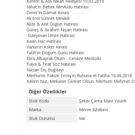
Kerem & Aslı Nikah Hediyesi 10.02.2019
Nihat'ın Bebek Mevlüdü Hatırası
Ömer'in Damat Kınası
Ali Erol Sünnet Mevlidi
Alize & Anıl Düğün Hatırası
Güneş & İbrahim Nişan Hatırası
Süleyman Umre Hatırası
Kaan Hac Hatırası
Yarkın'ın Asker Kınası
Fatih'in Doğum Günü Hatırası
Ebru Albayrak Ölüm - Cenaze Mevlüdü
Fulya & Fırat Söz Hatırası
Nazan Diş Buğdayı
Merhume Pakize Ermiş'in Ruhuna el-Fatiha 10.06.2018
Kabrin Nur, Mekanın Cennet Olsun. Merhum Mehmet Do
Diğer Özellikler
Stok Kodu
Şeker Çanta Mavi Yasinli
Marka
Merve Kitabevi
Stok Durumu
Var