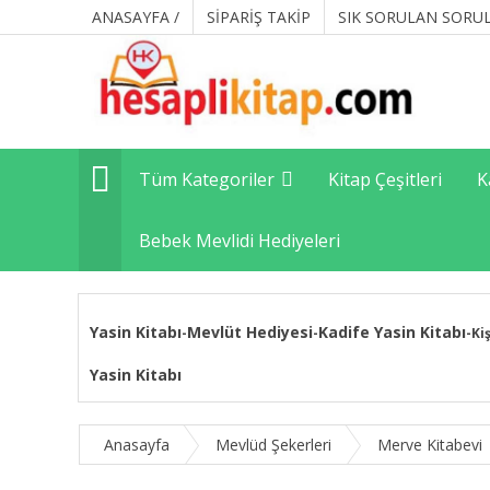
ANASAYFA /
SİPARİŞ TAKİP
SIK SORULAN SORU
Tüm Kategoriler
Kitap Çeşitleri
K
Bebek Mevlidi Hediyeleri
Yasin Kitabı
Mevlüt Hediyesi
Kadife Yasin Kitabı
-
-
-
Ki
Yasin Kitabı
Anasayfa
Mevlüd Şekerleri
Merve Kitabevi