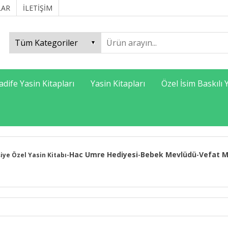
LAR
İLETİŞİM
adife Yasin Kitapları
Yasin Kitapları
Özel İsim Baskılı 
Hac Umre Hediyesi
Bebek Mevlüdü
Vefat M
şiye Özel Yasin Kitabı
-
-
-