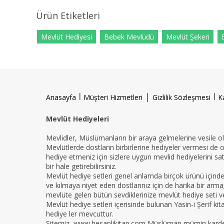
Ürün Etiketleri
Mevlüt Hediyesi
Bebek Mevlüdü
Mevlüt Şekeri
l
|
l
Anasayfa
Müşteri Hizmetleri
Gizlilik Sözleşmesi
K
Mevlüt Hediyeleri
Mevlidler, Müslümanların bir araya gelmelerine vesile ola
Mevlütlerde dostların birbirlerine hediyeler vermesi de 
hediye etmeniz için sizlere uygun mevlid hediyelerini sat
bir hale getirebilirsiniz.
Mevlüt hediye setleri genel anlamda birçok ürünü içind
ve kılmaya niyet eden dostlarınız için de harika bir armağ
mevlüte gelen bütün sevdiklerinize mevlüt hediye seti ver
Mevlüt hediye setleri içerisinde bulunan Yasin-i Şerif ki
hediye ler mevcuttur.
Sitemiz, www.hesaplikitap.com Müslüman mümin kardeşler