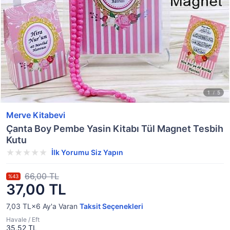
Merve Kitabevi
Çanta Boy Pembe Yasin Kitabı Tül Magnet Tesbih
Kutu
İlk Yorumu Siz Yapın
66,00 TL
%43
37,00 TL
7,03 TL×6
Ay'a Varan
Taksit Seçenekleri
Havale / Eft
35,52 TL