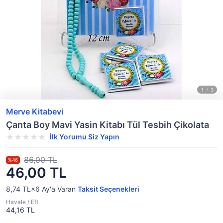
Merve Kitabevi
Çanta Boy Mavi Yasin Kitabı Tül Tesbih Çikolata
İlk Yorumu Siz Yapın
86,00 TL
%46
46,00 TL
8,74 TL×6
Ay'a Varan
Taksit Seçenekleri
Havale / Eft
44,16 TL